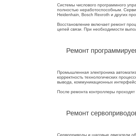
Системы числового программного упра
полностью неработоспособным. Серви
Heidenhain, Bosch Rexroth и других пр
Восстановление включает ремонт проц
цепей связи. При необходимости выпо
Ремонт программируем
Промышленная электроника автоматиза
корректность технологических процес
вывода, коммуникационных интерфейсо
После ремонта контроллеры проходят
Ремонт сервоприводов
Сервоприводы и шаговые двигатели об