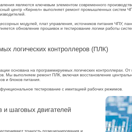
вления являются ключевым элементом современного производства
сный центр «Кернел» выполняет ремонт промышленных систем ЧПУ
оизводителей.
ессорных модулей, плат управления, источников питания ЧПУ, па
лняется обновление прошивок и тестирование логики работы систе
ых логических контроллеров (ПЛК)
ции основана на программируемых логических контроллерах. От и
сов. Мы выполняем ремонт ПЛК, включая восстановление централь
в и блоков питания.
 функциональное тестирование с имитацией рабочих режимов.
 и шаговых двигателей
еспечивают точность позиционирования и