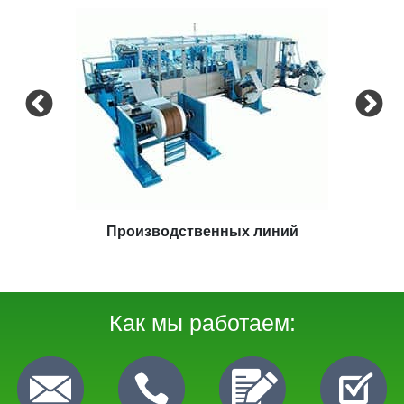
одственных линий
Экст
Как мы работаем: