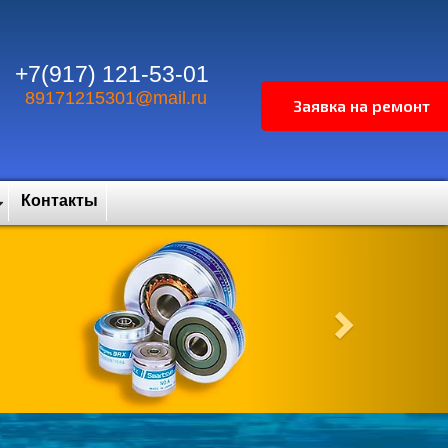
+7(917) 121-53-01
89171215301@mail.ru
Контакты
Next