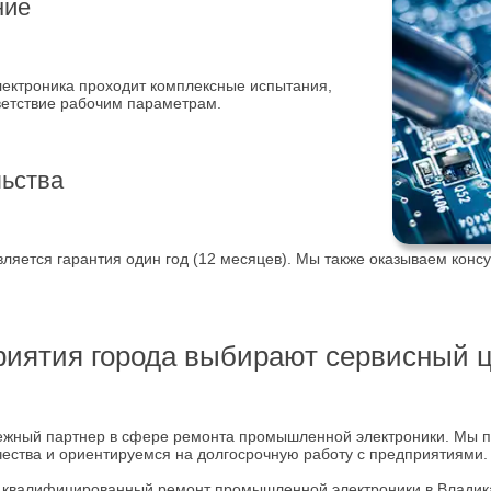
ние
ктроника проходит комплексные испытания,
ветствие рабочим параметрам.
льства
ляется гарантия один год (12 месяцев). Мы также оказываем конс
риятия города выбирают сервисный ц
ежный партнер в сфере ремонта промышленной электроники. Мы
чества и ориентируемся на долгосрочную работу с предприятиями.
 квалифицированный ремонт промышленной электроники в Владика