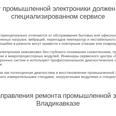
 промышленной электроники должен
специализированном сервисе
принципиально отличается от обслуживания бытовых или офисны
оянных нагрузок, вибраций, перепадов температур и нестабильног
ошибки в ремонте могут привести к повторным отказам или повре
лектроники невозможен без глубокого понимания схемотехники, п
ики и микропроцессорных модулей. Инженеры сервисного центра «
тронных систем и используют профессиональное диагностическое 
и.
ак как полноценная диагностика и восстановление промышленной 
нного измерительными стендами, нагрузочными модулями и специ
правления ремонта промышленной э
Владикавказе