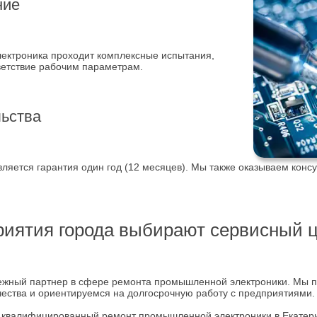
ние
ктроника проходит комплексные испытания,
ветствие рабочим параметрам.
льства
ляется гарантия один год (12 месяцев). Мы также оказываем конс
риятия города выбирают сервисный ц
ежный партнер в сфере ремонта промышленной электроники. Мы
чества и ориентируемся на долгосрочную работу с предприятиями.
 квалифицированный ремонт промышленной электроники в Екатери