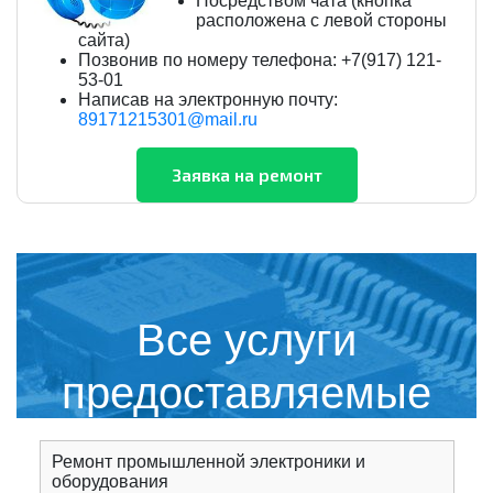
Посредством чата (кнопка
расположена с левой стороны
сайта)
Позвонив по номеру телефона: +7(917) 121-
53-01
Написав на электронную почту:
89171215301@mail.ru
Все услуги
предоставляемые
сервисным центром
Ремонт промышленной электроники и
оборудования