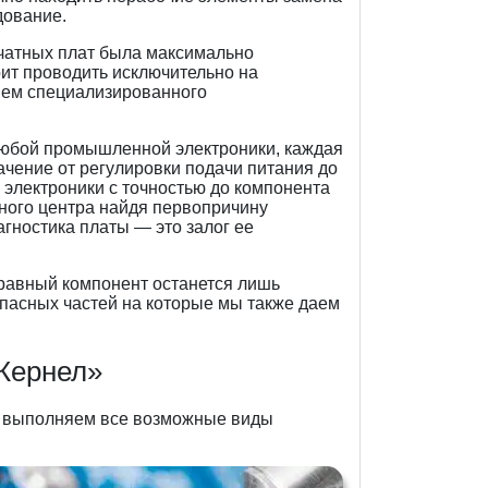
дование.
ечатных плат была максимально
ит проводить исключительно на
ием специализированного
любой промышленной электроники, каждая
ачение от регулировки подачи питания до
 электроники с точностью до компонента
ного центра найдя первопричину
гностика платы — это залог ее
правный компонент останется лишь
пасных частей на которые мы также даем
«Кернел»
ы выполняем все возможные виды