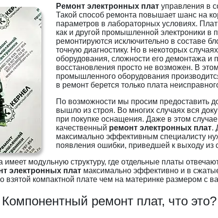
Ремонт электронных плат
управления в со
Такой способ ремонта повышает шанс на ко
параметров в лабораторных условиях. Плат
как и другой промышленной электроники в
ремонтируются исключительно в составе бло
точную диагностику. Но в некоторых случа
оборудования, сложности его демонтажа и 
восстановления просто не возможен. В это
промышленного оборудования производится 
в ремонт берется только плата неисправного
По возможности мы просим предоставить д
вышло из строя. Во многих случаях вся док
при покупке оснащения. Даже в этом случа
качественный
ремонт электронных плат
.
максимально эффективным специалисту нуж
появления ошибки, приведшей к выходу из 
меет модульную структуру, где отдельные платы отвечают 
нт электронных плат
максимально эффективно и в сжатые 
о взятой компактной плате чем на материнке размером с в
Компонентный ремонт плат, что это?