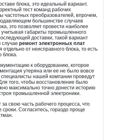
ставе блока, это идеальный вариант.
рректный тест команд рабочих
ы частотных преобразователей, впрочем,
 подавляющем большинстве случаев
ка, это позволяет провести наиболее
ях учитывая габариты промышленного
последующей доставки, такой вариант
м случае
ремонт электронных плат
отдельно от неисправного блока, то есть
 блока.
окументацию к оборудованию, которое
ументация утеряна или ее не было вовсе
е специалисты нашей компании проведут
 Для того, чтобы восстановление было
но максимально точно донести историю
строя промышленной электроники.
за свою часть рабочего процесса, что
сроки. Согласитесь, гораздо проще
атман.