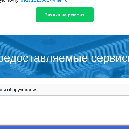
ую почту:
89171215301@mail.ru
предоставляемые серви
и и оборудования