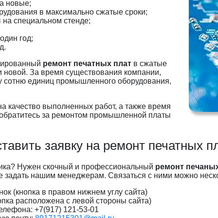
а новые;
удования в максимально сжатые сроки;
 на специальном стенде;
один год;
д.
ицированный
ремонт печатных плат
в сжатые
и новой. За время существования компании,
у сотню единиц промышленного оборудования,
на качество выполненных работ, а также время
, обратитесь за ремонтом промышленной платы
тавить заявку на ремонт печатных п
ика? Нужен скочный и профессиональный
ремонт печаных
те задать нашим менеджерам. Связаться с ними можно неск
ок (кнопка в правом нижнем углу сайта)
опка расположена с левой стороны сайта)
елефона: +7(917) 121-53-01