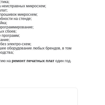
тика;
а неисправных микросхем;
лат;
прошивок микросхем;
бности на стенде;
йка;
программирование;
ых сбоев;
 программ;
ание;
без электро-схем;
шее оборудование любых брендов, в том
водства;
тию на
ремонт печатных плат
один год.