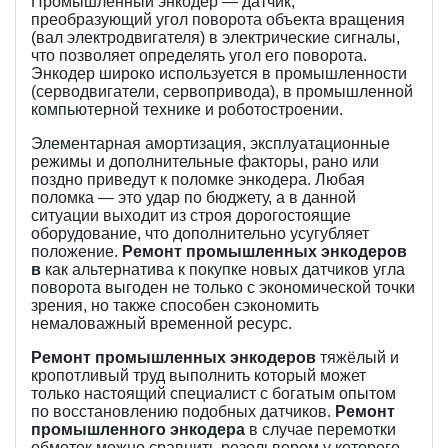
Промышленный энкодер — датчик,
преобразующий угол поворота объекта вращения
(вал электродвигателя) в электрические сигналы,
что позволяет определять угол его поворота.
Энкодер широко используется в промышленности
(серводвигатели, сервопривода), в промышленной
компьютерной технике и роботостроении.
Элементарная амортизация, эксплуатационные
режимы и дополнительные факторы, рано или
поздно приведут к поломке энкодера. Любая
поломка — это удар по бюджету, а в данной
ситуации выходит из строя дорогостоящие
оборудование, что дополнительно усугубляет
положение.
Ремонт промышленных энкодеров
в
как альтернатива к покупке новых датчиков угла
поворота выгоден не только с экономической точки
зрения, но также способен сэкономить
немаловажный временной ресурс.
Ремонт промышленных энкодеров
тяжёлый и
кропотливый труд выполнить который может
только настоящий специалист с богатым опытом
по восстановлению подобных датчиков.
Ремонт
промышленного энкодера
в случае перемотки
обмоток можно сравнить резольвером у которого