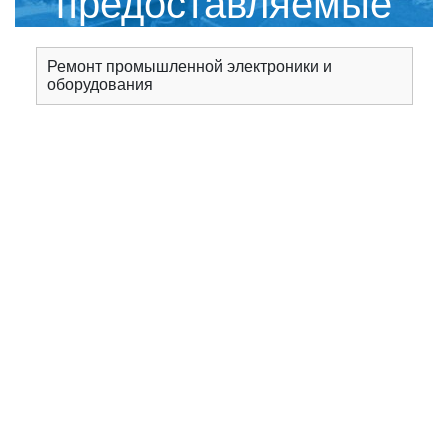
предоставляемые
сервисным центром
Ремонт промышленной электроники и
оборудования