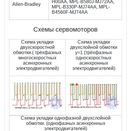
H00AA, MPL-B580J-MJ72AA,
Allen-Bradley
MPL-B330P-MJ74AA, MPL-
B4560F-MJ74AA
Схемы сервомоторов
Схема укладки
Схема укладки
двухскоростной
двухслойной обмотки
обмотки.( трёхфазных
у=1 (трёхфазных
многоскоростных
односкоростных
асинхронных
асинхронных
электродвигателей)
электродвигателей)
Схема укладки однофазной двухслойной
обмотки. (однофазных асинхронных
электродвигателей)