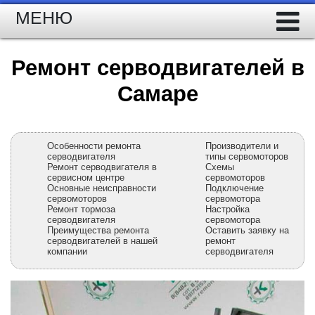
МЕНЮ
Ремонт серводвигателей в
Самаре
Особенности ремонта
Производители и
серводвигателя
типы сервомот
оров
Ремонт серводвигателя в
Схемы
сервисном центре
сервомоторов
Основные неисправности
Подключение
сервомоторо
в
сервомотора
Ремонт тормоза
Настройка
серводвигателя
сервомотора
Преимущества ремонта
Оставить заявку на
серводвигателей в нашей
ремонт
компании
серводвигателя