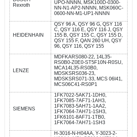
UPO-NNNN, MSK100D-0300-
Rexroth
NN-N1-AP2-NNNN, MSK060C-
0600-NN-M1-UP1-NNNN
QSY 96 A, QSY 96 G, QSY 116
C, QSY 116 E, QSY 116 J, QSY
HEIDENHAIN
155 B, QSY 155 C, QSY 155 D,
QSY 155 F, QAN 260 UH, QSY
96, QSY 116, QSY 155
MDFKARS080-22, 14L35-
RS0B0-Z0E0-ST5F10N-R0SU,
MCA14L35-RS0B0,
LENZE
MDSKSRS036-23,
MDSKSRS071-33, MCS 06I41,
MCS06C41-RS0P1
1FK7022-5AK71-1DH0,
1FK7085-7AF71-1AH3,
1FK7083-5AH71-1AA2,
SIEMENS
1FK7064-7AH71-1SH3,
1FK6101-8AF71-1TB0,
1FK7064-7AH71-1SH3
H-3016-N-H04AA, Y-3023-2-