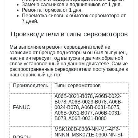
Замена сальников и подшипников от 1 дня.
Ремонта тормоза от 1 дня.
Перемотка силовых обмоток сервомотора от
7 дней.
Производители и типы сервомоторов
Мы выполняем ремонт серводвигателей не
зависимо от бренда под которым он был выпущен,
нас не интересует год выпуска и датчик обратной
связи установленный на данном двигателе. Самые
распространенные серводвигатели поступающие в
наш сервисный центр:
Производитель
Типы сервомоторов
A06B-0021-B078, A06B-0022-
B078, A06B-0023-B078, A06B-
FANUC
0024-B078, A06B-0031-B075,
A06B-0031-B077, A06B-0031-
B078, A06B-0031-B080
MSK100D-0300-NN-M1-AP2-
NNNN, MSK071E-0300-NN-SI-
BOSCH