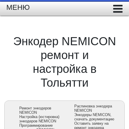
МЕНЮ
Энкодер NEMICON
ремонт и
настройка в
Тольятти
Распиновка энкодера
Ремонт энкодеров
NEMICON
NEMICON
Энкодеры NEMICON,
Настройка (юстировка)
скачать документацию
энкодеров NEMICON
Оставить заявку на
Программирование
ремонт энкодера