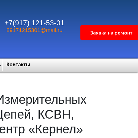
+7(917) 121-53-01
89171215301@mail.ru
Контакты
Измерительных
Цепей, КСВН,
ентр «Кернел»