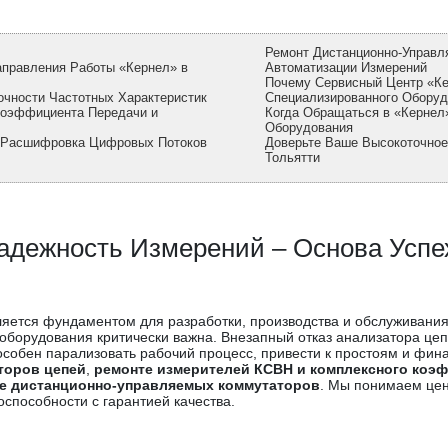
Ремонт Дистанционно-Управл
аправления Работы «Кернел» в
Автоматизации Измерений
Почему Сервисный Центр «К
очности Частотных Характеристик
Специализированного Оборуд
Коэффициента Передачи и
Когда Обращаться в «Кернел
Оборудования
: Расшифровка Цифровых Потоков
Доверьте Ваше Высокоточно
Тольятти
адежность Измерений – Основа Успе
ляется фундаментом для разработки, производства и обслуживани
 оборудования критически важна. Внезапный отказ анализатора цеп
собен парализовать рабочий процесс, привести к простоям и фин
торов цепей
,
ремонте измерителей КСВН и комплексного коэ
е дистанционно-управляемых коммутаторов
. Мы понимаем цен
способности с гарантией качества.