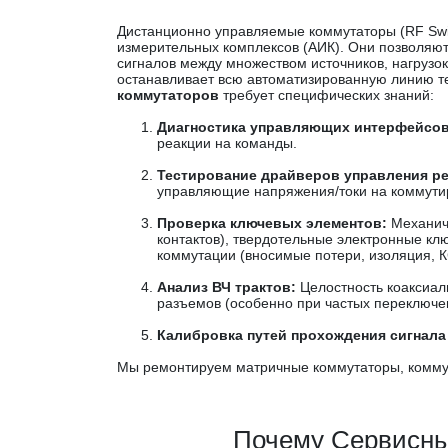
Дистанционно управляемые коммутаторы (RF Switc
измерительных комплексов (АИК). Они позволяю
сигналов между множеством источников, нагрузо
останавливает всю автоматизированную линию т
коммутаторов
требует специфических знаний:
Диагностика управляющих интерфейсов
реакции на команды.
Тестирование драйверов управления р
управляющие напряжения/токи на коммут
Проверка ключевых элементов:
Механиче
контактов), твердотельные электронные кл
коммутации (вносимые потери, изоляция, 
Анализ ВЧ трактов:
Целостность коаксиал
разъемов (особенно при частых переключен
Калибровка путей прохождения сигнала
Мы ремонтируем матричные коммутаторы, коммута
Почему Сервисны