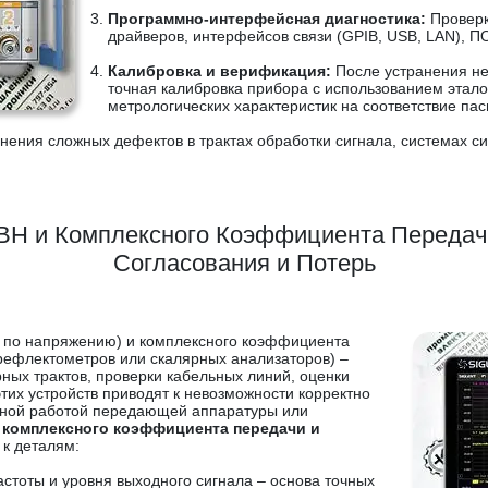
Программно-интерфейсная диагностика:
Проверк
драйверов, интерфейсов связи (GPIB, USB, LAN), П
Калибровка и верификация:
После устранения не
точная калибровка прибора с использованием этал
метрологических характеристик на соответствие па
ения сложных дефектов в трактах обработки сигнала, системах си
ВН и Комплексного Коэффициента Передачи
Согласования и Потерь
 по напряжению) и комплексного коэффициента
рефлектометров или скалярных анализаторов) –
ых трактов, проверки кабельных линий, оценки
этих устройств приводят к невозможности корректно
ктной работой передающей аппаратуры или
 комплексного коэффициента передачи и
 к деталям:
стоты и уровня выходного сигнала – основа точных