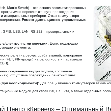
h, Matrix Switch) – это основа автоматизированных
т программно переключать пути прохождения
к и измерительных приборов. Отказ коммутатора
естирования.
Ремонт дистанционно-управляемых
:
GPIB, USB, LAN, RS-232 – проверка связи и
еле/электронными ключами:
Цепи, подающие
ирующие элементы.
ские реле (на ресурс срабатываний, подгорание
ючи (FET, PIN-диоды) на целостность и параметры
КСВН).
ьных соединений внутри модуля, состояние
иях), отсутствие повреждений печатных плат.
 (при необходимости):
Для прецизионных коммутаторов важна ко
ционные модули для стоек PXI, LXI, VXI, а также отдельные блок
й Центр «Кернел» – Оптимальный В