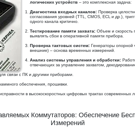
логических устройств
– это комплексная задача:
Диагностика входных каналов:
Проверка целостно
согласования уровней (TTL, CMOS, ECL и др.), три
одного канала критично.
Тестирование памяти захвата:
Объем и скорость 
выявлять сбои в оперативной памяти прибора.
Проверка тактовых систем:
Генераторы опорной ч
внешние) – основа временных измерений.
Анализ системы управления и обработки:
Работо
отвечающих за управление захватом, декодировани
ля связи с ПК и другими приборами.
раммного обеспечения, прошивки.
справности в высокоскоростных цифровых трактах современных л
авляемых Коммутаторов: Обеспечение Бес
Измерений