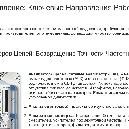
овление: Ключевые Направления Рабо
ысокотехнологичного измерительного оборудования, требующего г
и производителей, от отечественных до ведущих мировых брендов
оров Цепей: Возвращение Точности Частотн
Анализаторы цепей (сетевые анализаторы, АЦ) – 
амплитудно-частотных (АЧХ) и фазо-частотных (ФЧХ
радиочастотном и СВЧ диапазонах. Их неисправност
отсутствия сигнала до искажений графиков, неточно
или нестабильности параметров.
Ремонт анализат
углубленной диагностики:
Анализ симптомов:
Тщательное изучение заявленн
Аппаратная проверка:
Тестирование блоков питани
смесителей, усилителей промежуточной частоты (П
тракта (аттенюаторов, фильтров, коммутаторов).