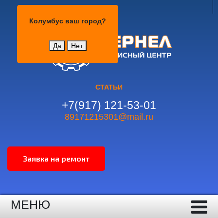
Колумбус
Колумбус
ваш город?
Да
Нет
СТАТЬИ
+7(917) 121-53-01
89171215301@mail.ru
МЕНЮ