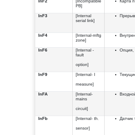
InF2
[Incompatible
Карта 
PB]
InF3
[Internal
Прерыв
serial link]
InF4
[Internal-mftg
Внутре
zone]
InF6
[Internal -
Опция, 
fault
option]
InF9
[Internal- I
Текущи
measure]
InFA
[Internal-
Входной
mains
circuit]
InFb
[Internal- th.
Датчик
sensor]