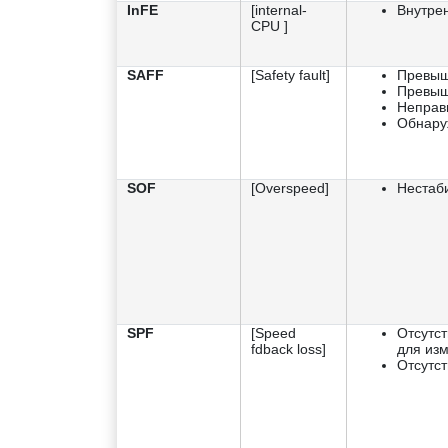
InFE
[internal-
Внутре
CPU ]
SAFF
[Safety fault]
Превыш
Превыш
Неправ
Обнару
SOF
[Overspeed]
Нестаби
SPF
[Speed
Отсутст
fdback loss]
для изм
Отсутст