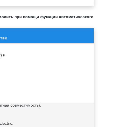
бросить при помощи функции автоматического
тво
) и
тная совместимость).
ectric.