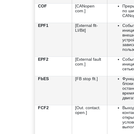
COF
[CANopen
Преры
com.]
по ш
CANo
EPF1
[External flt-
Событ
LI/Bit]
иниц
внеш
устро
завис
польз
EPF2
[External fault
Событ
com.]
иниц
сетью
FbES
[FB stop flt.]
Функ
блоки
остан
время
двига
FCF2
[Out. contact.
Выхо
open.]
конта
откры
услов
выпо