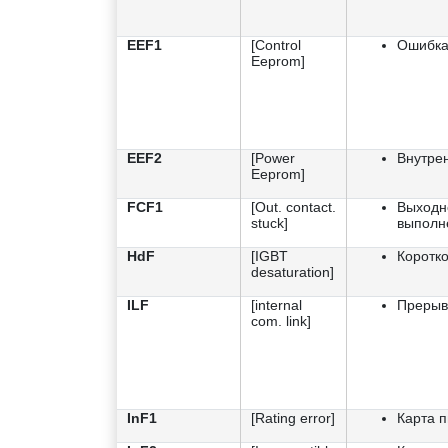
EEF1
[Control
Ошибка
Eeprom]
EEF2
[Power
Внутрен
Eeprom]
FCF1
[Out. contact.
Выходно
stuck]
выполн
HdF
[IGBT
Коротк
desaturation]
ILF
[internal
Прерыв
com. link]
InF1
[Rating error]
Карта п