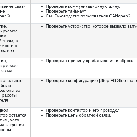
вание связи
Проверьте коммуникационную шину.
ине
Проверьте тайм-аут.
pen®.
См. Руководство пользователя CANopen®.
ие,
Проверьте устройство, которое вызвало запус
иируемое
ним
йством, в
имости от
ователя.
ие,
Проверьте причину срабатывания и сброса.
иируемое
 связи.
циональные
Проверьте конфигурацию [Stop FB Stop moto
 были
овлены во
 работы
теля.
дной
Проверьте контактор и его проводку.
ктор остается
Проверьте цепь обратной связи.
тым, хотя
ия закрытия
лнены.