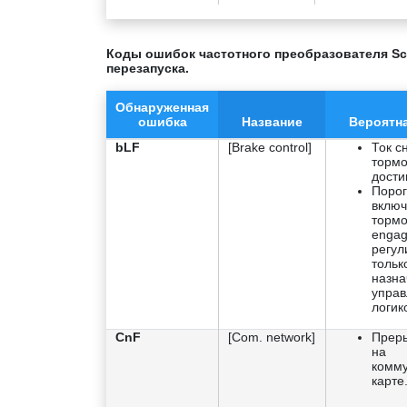
Коды ошибок частотного преобразователя Sc
перезапуска.
Обнаруженная
ошибка
Название
Вероятн
bLF
[Brake control]
Ток с
тормо
достиг
Порог
вклю
тормо
engag
регул
тольк
назна
управ
логик
CnF
[Com. network]
Преры
на
комм
карте