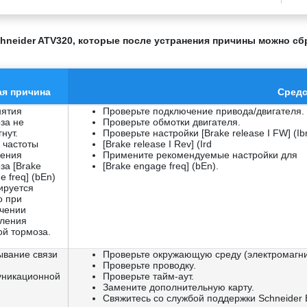
hneider ATV320, которые после устранения причины можно с
ая причина
Средс
нятия
Проверьте подключение привода/двигателя.
за не
Проверьте обмотки двигателя.
нут.
Проверьте настройки [Brake release I FW] (Ibr
 частоты
[Brake release I Rev] (Ird
чения
Примените рекомендуемые настройки для
за [Brake
[Brake engage freq] (bEn).
e freq] (bEn)
ируется
о при
чении
ления
ой тормоза.
вание связи
Проверьте окружающую среду (электромагни
Проверьте проводку.
уникационной
Проверьте тайм-аут.
.
Замените дополнительную карту.
Свяжитесь со службой поддержки Schneider El