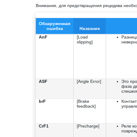
Внимание, для предотвращения рецидива необход
Обнаруженная
ошибка
Название
AnF
[Load
Разница
slipping]
неверн
ASF
[Angle Error]
Это про
фаза дв
слишко
brF
[Brake
Контакт
feedback]
управл
CrF1
[Precharge]
Реле к
повреж