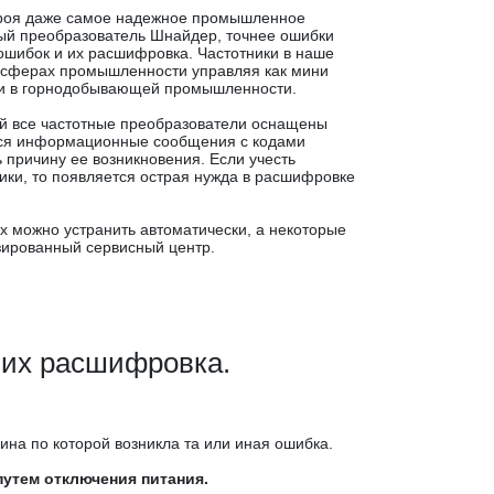
строя даже самое надежное промышленное
ный преобразователь Шнайдер, точнее ошибки
 ошибок и их расшифровка. Частотники в наше
 сферах промышленности управляя как мини
ями в горнодобывающей промышленности.
ой все частотные преобразователи оснащены
ся информационные сообщения с кодами
 причину ее возникновения. Если учесть
ки, то появляется острая нужда в расшифровке
х можно устранить автоматически, а некоторые
зированный сервисный центр.
 их расшифровка.
ина по которой возникла та или иная ошибка.
путем отключения питания.