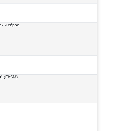
к и сброс.
r] (FbSM).