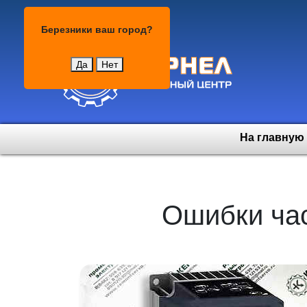
Березники
Березники
ваш город?
Да
Нет
На главную
Ошибки ча