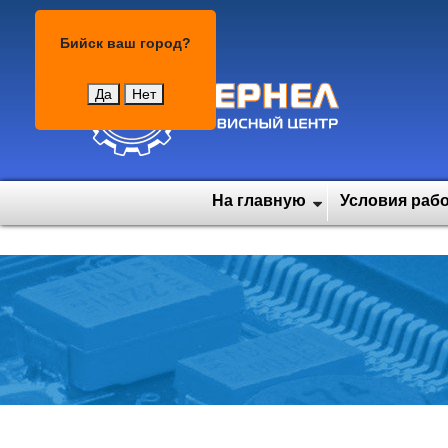
Бийск
Бийск
ваш город?
Да
Нет
На главную
Условия раб