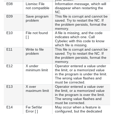
E08
Lismisc File
Information message, which will
not compatible
disappear when restarting the
NC.
E09
Save program
This file is corrupt and cannot be
problem
saved. Try to restart the NC. If
the problem persists, format the
memory.
E10
File not found
A file is missing, and the code
[ ]
indicates which one. Call
Cybelec with this code to know
which file is missing.
E11
Write to file
This file is corrupt and cannot be
problem
saved. Try to restart the NC. If
the problem persists, format the
memory.
E12
X under
Operator entered a value under
minimum limit
the limit, or a memorized value
in the program is under the limit.
The wrong value flashes and
must be corrected.
E13
X over
Operator entered a value over
maximum limit
the limit, or a memorized value
in the program is over the limit.
The wrong value flashes and
must be corrected.
E14
Fw SetVar
May occur when a feature is
Error [ ]
configured, but the dedicated