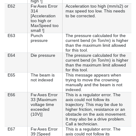
high !]
E62
Fw Axes Error
Acceleration too high (mm/s2) or
314
max speed too low. This needs
[Acceleration
to be corrected.
too high or
MaxSpeed too
small !]
E63
Punch
The pressure calculated for the
pressure
current bend (in Ton/m) is higher
than the maximum limit allowed
for this tool.
E64
Die pressure
The pressure calculated for the
current bend (in Ton/m) is higher
than the maximum limit allowed
for this tool.
E65
The beam is
This message appears when
not indexed
trying to move the crowning
manually and the beam is not
indexed.
E66
Fw Axes Error
This is a regulator error. The
33 [Maximum
axis could not follow its
voltage time
trajectory. This may be due to
exceeded
higher friction, resistance or an
(10V)]
obstacle on the axis movement.
It may also be a drive problem.
Call a technician.
E67
Fw Axes Error
This is a regulator error. The
39 [Speed
axis could not follow its