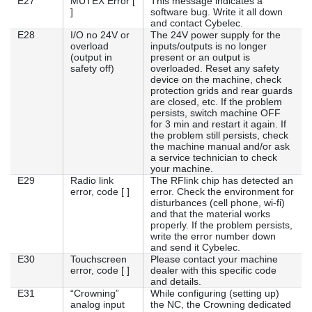
E27
MUTEX Error [
This message indicates a
]
software bug. Write it all down
and contact Cybelec.
E28
I/O no 24V or
The 24V power supply for the
overload
inputs/outputs is no longer
(output in
present or an output is
safety off)
overloaded. Reset any safety
device on the machine, check
protection grids and rear guards
are closed, etc. If the problem
persists, switch machine OFF
for 3 min and restart it again. If
the problem still persists, check
the machine manual and/or ask
a service technician to check
your machine.
E29
Radio link
The RFlink chip has detected an
error, code [ ]
error. Check the environment for
disturbances (cell phone, wi-fi)
and that the material works
properly. If the problem persists,
write the error number down
and send it Cybelec.
E30
Touchscreen
Please contact your machine
error, code [ ]
dealer with this specific code
and details.
E31
“Crowning”
While configuring (setting up)
analog input
the NC, the Crowning dedicated