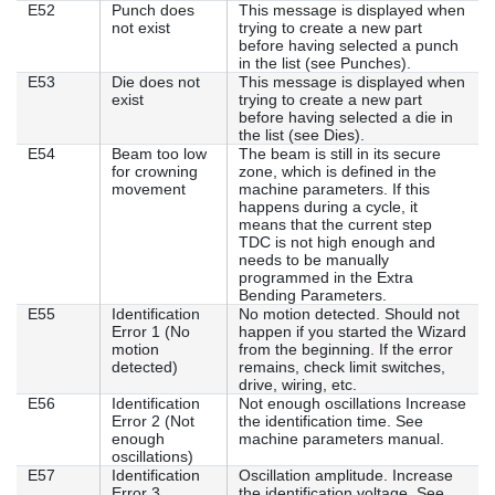
E52
Punch does
This message is displayed when
not exist
trying to create a new part
before having selected a punch
in the list (see Punches).
E53
Die does not
This message is displayed when
exist
trying to create a new part
before having selected a die in
the list (see Dies).
E54
Beam too low
The beam is still in its secure
for crowning
zone, which is defined in the
movement
machine parameters. If this
happens during a cycle, it
means that the current step
TDC is not high enough and
needs to be manually
programmed in the Extra
Bending Parameters.
E55
Identification
No motion detected. Should not
Error 1 (No
happen if you started the Wizard
motion
from the beginning. If the error
detected)
remains, check limit switches,
drive, wiring, etc.
E56
Identification
Not enough oscillations Increase
Error 2 (Not
the identification time. See
enough
machine parameters manual.
oscillations)
E57
Identification
Oscillation amplitude. Increase
Error 3
the identification voltage. See