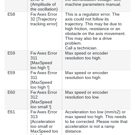
(Amplitude of
machine parameters manual.
the oscillation)
E58
Fw Axes Error
This is a regulator error. The
32 [Trajectory
axis could not follow its
tracking error]
trajectory. This may be due to
high friction, resistance or an
obstacle on the axis movement.
This may also be a drive
problem.
Call a technician.
E59
Fw Axes Error
Max speed or encoder
311
resolution too high.
[MaxSpeed
too high !]
E59
Fw Axes Error
Max speed or encoder
311
resolution too high.
[MaxSpeed
too high !]
E60
Fw Axes Error
Max speed or encoder
312
resolution too low.
[MaxSpeed
too small !]
E61
Fw Axes Error
Acceleration too low (mm/s2) or
313
max speed too high. This needs
[Acceleration
to be corrected. Please note that
too small or
acceleration is not a ramp
MaxSpeed too
distance.