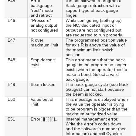
E45
Error:
It is not allowed to program a
backgauge
Back-gauge retraction with a
“rest” mode
support type of back gauge
and retract
finger.
E46
“Pressure”
While configuring (setting up)
analog output
the NC, dedicated input or
not configured
output are not configured but
are requested to run properly.
E47
R over
The programmed position value
maximum limit
for axis R is above the value of
the maximum limit switch
position.
E48
Stop doesn’t
This error means that the back
exist
gauge in the program no longer
exists when the operator tries to
make a bend. Select a valid
back gauge.
E49
Beam locked
The back-gauge cycle (see Back
Gauges) cannot start because
the beam is locked.
E50
Value out of
This message is displayed when
limit
the value the operator is trying
to be program is bigger than the
maximum authorized value.
E51
Error[ ][ ][ ][ ]...
Internal management error.
Write the error’s codes down
and the software’s number (see
Information) and call Cybelec.