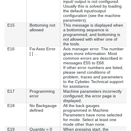
input/ output is not configured.
Usually this is solved by loading
the default input/output
configuration (see the machine
parameters).
E15
Bottoming not
This message is displayed when
allowed
a bottoming sequence is
programmed, and bottoming is
not allowed with either one of
the tools.
E16
Fw Axes Error
Axis manager error. The number
[ ] ...
gives more information. Most
common errors are described in
messages E55 to E68.
If other error numbers are listed,
please send conditions of
problem, traces and parameters
to the Cybelec Technical support
for assistance.
E17
Programming
Machine parameters incorrectly
error
configured; the error page is
displayed.
E18
No Backgauge
All the back gauges
defined
programmed in Machine
Parameters have none selected
for mode. Select at least one
mode other than none.
E19
Quantity = 0
When pressing start, the