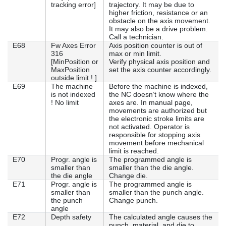
tracking error]
trajectory. It may be due to
higher friction, resistance or an
obstacle on the axis movement.
It may also be a drive problem.
Call a technician.
E68
Fw Axes Error
Axis position counter is out of
316
max or min limit.
[MinPosition or
Verify physical axis position and
MaxPosition
set the axis counter accordingly.
outside limit ! ]
E69
The machine
Before the machine is indexed,
is not indexed
the NC doesn’t know where the
! No limit
axes are. In manual page,
movements are authorized but
the electronic stroke limits are
not activated. Operator is
responsible for stopping axis
movement before mechanical
limit is reached.
E70
Progr. angle is
The programmed angle is
smaller than
smaller than the die angle.
the die angle
Change die.
E71
Progr. angle is
The programmed angle is
smaller than
smaller than the punch angle.
the punch
Change punch.
angle
E72
Depth safety
The calculated angle causes the
punch, material, and die to