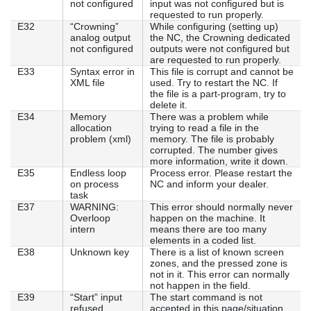
not configured
input was not configured but is
requested to run properly.
E32
“Crowning”
While configuring (setting up)
analog output
the NC, the Crowning dedicated
not configured
outputs were not configured but
are requested to run properly.
E33
Syntax error in
This file is corrupt and cannot be
XML file
used. Try to restart the NC. If
the file is a part-program, try to
delete it.
E34
Memory
There was a problem while
allocation
trying to read a file in the
problem (xml)
memory. The file is probably
corrupted. The number gives
more information, write it down.
E35
Endless loop
Process error. Please restart the
on process
NC and inform your dealer.
task
E37
WARNING:
This error should normally never
Overloop
happen on the machine. It
intern
means there are too many
elements in a coded list.
E38
Unknown key
There is a list of known screen
zones, and the pressed zone is
not in it. This error can normally
not happen in the field.
E39
“Start” input
The start command is not
refused
accepted in this page/situation.