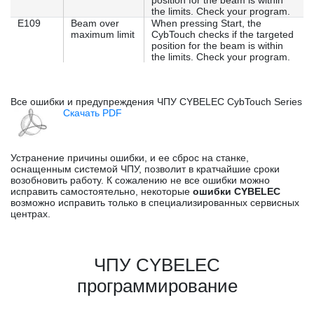
position for the beam is within
the limits. Check your program.
E109
Beam over
When pressing Start, the
maximum limit
CybTouch checks if the targeted
position for the beam is within
the limits. Check your program.
Все ошибки и предупреждения ЧПУ CYBELEC CybTouch Series
Скачать PDF
Устранение причины ошибки, и ее сброс на станке,
оснащенным системой ЧПУ, позволит в кратчайшие сроки
возобновить работу. К сожалению не все ошибки можно
исправить самостоятельно, некоторые
ошибки CYBELEC
возможно исправить только в специализированных сервисных
центрах.
ЧПУ CYBELEC
программирование