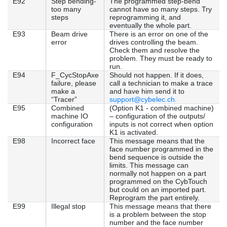
E92
Step bending-
The programmed step-bend
too many
cannot have so many steps. Try
steps
reprogramming it, and
eventually the whole part.
E93
Beam drive
There is an error on one of the
error
drives controlling the beam.
Check them and resolve the
problem. They must be ready to
run.
E94
F_CycStopAxe
Should not happen. If it does,
failure, please
call a technician to make a trace
make a
and have him send it to
“Tracer”
support@cybelec.ch.
E95
Combined
(Option K1 - combined machine)
machine IO
– configuration of the outputs/
configuration
inputs is not correct when option
K1 is activated.
E98
Incorrect face
This message means that the
face number programmed in the
bend sequence is outside the
limits. This message can
normally not happen on a part
programmed on the CybTouch
but could on an imported part.
Reprogram the part entirely.
E99
Illegal stop
This message means that there
is a problem between the stop
number and the face number