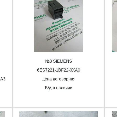
№3 SIEMENS
6ES7221-1BF22-0XA0
BA3
Цена договорная
Б/y, в наличии