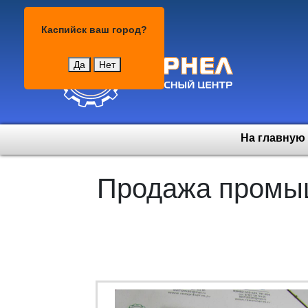
Каспийск
Каспийск
ваш город?
Да
Нет
На главную
Продажа промыш