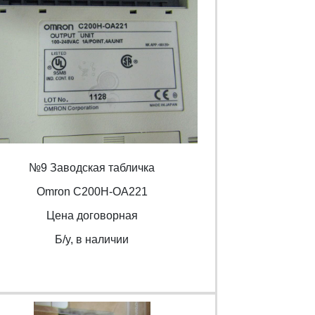
№9 Заводская табличка
Omron С200H-OA221
Цена договорная
Б/y, в наличии