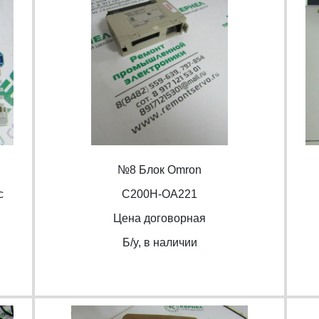
№8 Блок Omron
c
С200H-OA221
Цена договорная
Б/y, в наличии