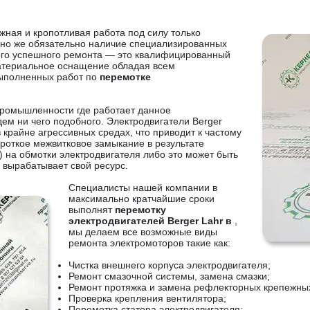
жная и кропотливая работа под силу только
но же обязательно наличие специализированных
ого успешного ремонта — это квалифицированный
атериальное оснащение обладая всем
ыполненных работ по
перемотке
ромышленности где работает данное
м ни чего подобного. Электродвигатели Berger
в крайне агрессивных средах, что приводит к частому
ороткое межвитковое замыкание в результате
на обмотки электродвигателя либо это может быть
 вырабатывает свой ресурс.
Специалисты нашей компании в
максимально кратчайшие сроки
выполнят
перемотку
электродвигателей Berger Lahr в
,
мы делаем все возможные виды
ремонта электромоторов такие как:
Чистка внешнего корпуса электродвигателя;
Ремонт смазочной системы, замена смазки;
Ремонт протяжка и замена рефлекторных крепежны
Проверка крепления вентилятора;
Перемотка статора электродвигателя;