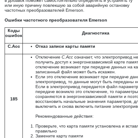
в добавок поможет самостоятельно определять и устранять ту
или иную причину повлекшую за собой аварийную остановку
частотных преобразователей Emerson.
Ошибки частотного преобразователя Emerson
Коды
Диагностика
ошибок
C.Acc
Отказ записи карты памяти
Отключение
C
.
Acc
означает, что электропривод н
получить доступ к энергонезависимой карте памят
отключение возникает при передаче данных на кар
записанный файл может быть искажен.
Если это отключение возникает при передаче дан
электропривод, то данные могут быть переданы н
Если в электропривод передается файл параметр
передаче возникло это отключение, то параметры
сохраняются в энергонезависимой памяти и поэ
185
восстановить начальные значения параметров, дл
выключить и снова включить питание электроприв
Рекомендованные действия:
Проверьте, что карта памяти установлена и встав
правильно
Замените карту памяти