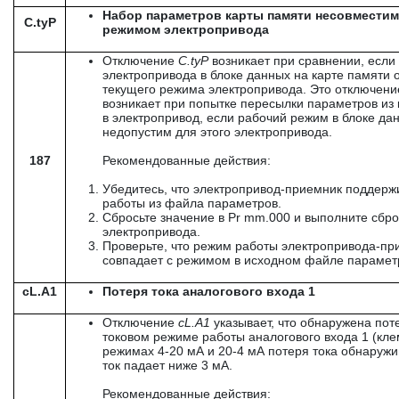
Набор параметров карты памяти несовместим
C.tyP
режимом электропривода
Отключение
C
.
tyP
возникает при сравнении, если
электропривода в блоке данных на карте памяти 
текущего режима электропривода. Это отключени
возникает при попытке пересылки параметров из
в электропривод, если рабочий режим в блоке да
недопустим для этого электропривода.
187
Рекомендованные действия:
Убедитесь, что электропривод-приемник поддерж
работы из файла параметров.
Сбросьте значение в Pr mm.000 и выполните сбро
электропривода.
Проверьте, что режим работы электропривода-пр
совпадает с режимом в исходном файле парамет
cL.A1
Потеря тока аналогового входа 1
Отключение
cL
.
A
1
указывает, что обнаружена поте
токовом режиме работы аналогового входа 1 (кле
режимах 4-20 мА и 20-4 мА потеря тока обнаружи
ток падает ниже 3 мА.
Рекомендованные действия: