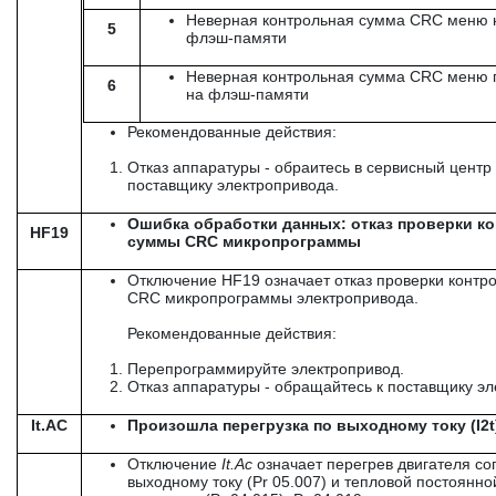
Неверная контрольная сумма CRC меню 
5
флэш-памяти
Неверная контрольная сумма CRC меню
6
на флэш-памяти
Рекомендованные действия:
Отказ аппаратуры - обраитесь в сервисный центр 
поставщику электропривода.
Ошибка обработки данных: отказ проверки к
HF19
суммы CRC микропрограммы
Отключение HF19 означает отказ проверки контр
CRC микропрограммы электропривода.
Рекомендованные действия:
Перепрограммируйте электропривод.
Отказ аппаратуры - обращайтесь к поставщику эл
It.AC
Произошла перегрузка по выходному току (I2t
Отключение
It
.
Ac
означает перегрев двигателя со
выходному току (Pr 05.007) и тепловой постоянн