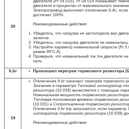
двигателя (Pr 04.015). Pr 04.019 показывает темп
двигателя в процентах от максимального значени
Электропривод выполняет отключение
It
.
Ac
, если
достигает 100%.
Рекомендованные действия:
20
Убедитесь, что нагрузка не застопорила вал двига
залипла
Убедитесь, что нагрузка двигателя не изменилась
Настройте параметр номинальной скорости (Pr 5.
режим RFC-A)
Проверьте, что номинальный ток ток двигателя не
нуль
It.br
Произошел перегрев тормозного резистора (I2
Отключение
It
.
br
означает, перегрев тормозного р
Значение в параметре
Тепловой интегратор то
резистора
(10.039) вычисляется с помощью пар
Номинальная мощность тормозного резистор
Тепловая постоянная времени тормозного рез
(10.031) и
Сопротивление тормозного резисто
Отключение
It
.
br
trip запускается, если параметр
интегратор тормозного резистора
(10.039) д
19
Рекомендованные действия: