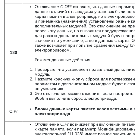
Отключение
C
.
OPt
означает, что данные парамет
данные отличий от заводских установок были пер
карты памяти в электропривод, но в электроприво
и приемника (назначения) установлены разные к
дополнительных модулей. Это отключение не пр
пересылку данных, но выводится предупреждение
для разных дополнительных модулей будут настр
значения по умолчанию, а не в данные с карты. 
также возникает при попытке сравнения между б
электроприводом.
180
Рекомендованные действия:
Проверьте, что установлен правильный дополнит
модуль.
Нажмите красную кнопку сброса для подтвержден
параметры в дополнительном модуле будут в сво
по умолчанию.
Это отключение можно отменить, если настроить 
9666 и выполнить сброс электропривода.
Блоки данных карты памяти несовместимы с 
C.Pr
электропривода
Отключение
C
.
Pr
возникает при включении питани
к карте памяти, если параметр Модифицированн
электропривод
(11.028) имеет разное значение в