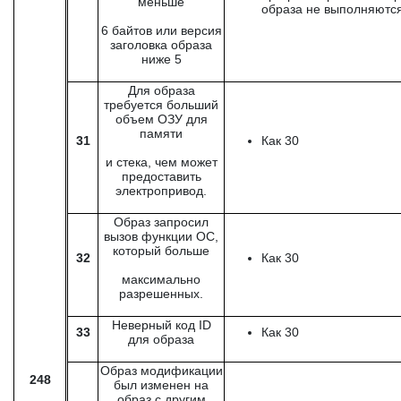
меньше
образа не выполняютс
6 байтов или версия
заголовка образа
ниже 5
Для образа
требуется больший
объем ОЗУ для
памяти
31
Как 30
и стека, чем может
предоставить
электропривод.
Образ запросил
вызов функции ОС,
который больше
32
Как 30
максимально
разрешенных.
Неверный код ID
33
Как 30
для образа
Образ модификации
248
был изменен на
образ с другим