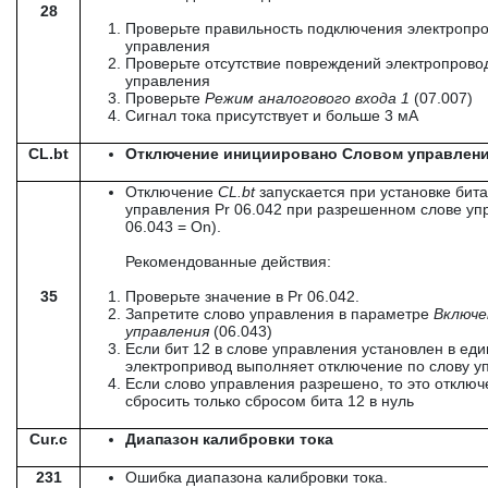
28
Проверьте правильность подключения электропр
управления
Проверьте отсутствие повреждений электропрово
управления
Проверьте
Режим
аналогового
входа
1
(07.007)
Сигнал тока присутствует и больше 3 мА
CL.bt
Отключение инициировано Словом управления
Отключение
CL
.
bt
запускается при установке бита
управления Pr 06.042 при разрешенном слове уп
06.043 = On).
Рекомендованные действия:
35
Проверьте значение в Pr 06.042.
Запретите слово управления в параметре
Включе
управления
(06.043)
Если бит 12 в слове управления установлен в еди
электропривод выполняет отключение по слову у
Если слово управления разрешено, то это отклю
сбросить только сбросом бита 12 в нуль
Cur.c
Диапазон калибровки тока
231
Ошибка диапазона калибровки тока.