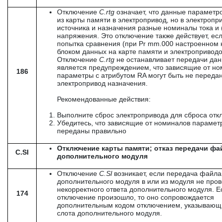
Отключение
C
.
rtg
означает, что данные параметр
из карты памяти в электропривод, но в электропр
источника и назначения разные номиналы тока и 
напряжения. Это отключение также действует, ес
попытка сравнения (при Pr mm.000 настроенном 
блоком данных на карте памяти и электропривод
Отключение
C
.
rtg
не останавливает передачи дан
является предупреждением, что зависящие от н
186
параметры с атрибутом RA могут быть не переда
электропривод назначения.
Рекомендованные действия:
Выполните сброс электропривода для сброса от
Убедитесь, что зависящие от номиналов параме
переданы правильно
Отключение карты памяти; отказ передачи фа
C.SI
дополнительного модуля
Отключение
C
.
Sl
возникает, если передача файла
дополнительного модуля в или из модуля не пров
некорректного ответа дополнительного модуля. Е
174
отключение произошло, то оно сопровождается
дополнительным кодом отключением, указываю
слота дополнительного модуля.