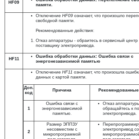
HF09
памяти.
Отключение
HF
09
означает, что произошло пере
свободной памяти.
Рекомендованные действия:
Отказ аппаратуры - обраитесь в сервисный центр 
поставщику электропривода.
Ошибка обработки данных: Ошибка связи с
HF11
энергонезависимой памятью
Отключение
HF
11
означает, что произошла ошиб
данных с картой памяти.
Доп.
Причина
Рекомендованные
код
Ошибка связи с
Отказ аппаратуры
1
энергонезависимой
обращайтесь к п
памятью.
электропривода.
Размер ЭППЗУ
Перепрограммир
несовместим с
электропривод с
2
микропрограммой
микропрограммо