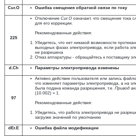
Cur.O
Ошибка смещения обратной связи по току
Отключение
Cur
.
O
означает, что смещение тока 
для его коррекции.
Рекомендованные действия:
225
Убедитесь, что нет никакой возможности протекан
выходных фазах электропривода, если работа эл
не разрешена
Отказ аппаратуры - обращайтесь к поставщику эл
d.Ch
Параметры электропривода изменены
Активно действие пользователя или запись файл
что изменяет параметры электропривода, а на э
была подана команда разрешения, т.е.
Привод а
(10.002) = 1.
97
Рекомендованные действия:
Убедитесь, что работа электропривода не разреш
загрузке значений по умолчанию
dEr.E
Ошибка файла модификации