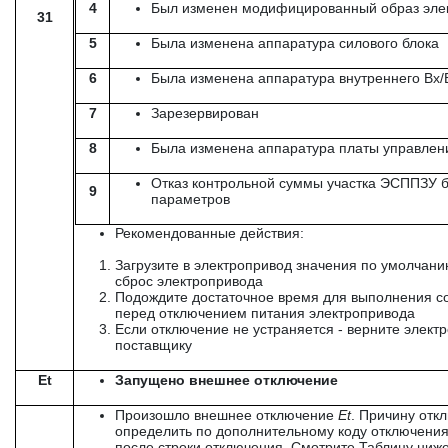
4
Был изменен модифицированный образ эле
31
5
Была изменена аппаратура силового блока
6
Была изменена аппаратура внутреннего Вх/
7
Зарезервирован
8
Была изменена аппаратура платы управлен
Отказ контрольной суммы участка ЭСППЗУ 
9
параметров
Рекомендованные действия:
Загрузите в электропривод значения по умолчан
сброс электропривода
Подождите достаточное время для выполнения с
перед отключением питания электропривода
Если отключение не устраняется - верните элект
поставщику
Et
Запущено внешнее отключение
Произошло внешнее отключение
Et
. Причину отк
определить по дополнительному коду отключения
после строки отключения. Смотрите Таблицу ниж