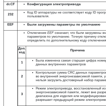
dr.CF
Конфигурация электропривода
Код ID аппаратуры не соответствует коду ID про
232
пользователя.
EEF
Были загружены параметры по умолчанию
Отключение
EEF
означает, что были загружены з
параметров по умолчанию. Точную причину откл
определить по дополнительному коду отключения
Доп.
Причина
код
Была изменена самая старшая цифра номер
1
данных внутренних параметров
Контрольная сумма CRC данных параметро
2
во внутренней энергонезависимой памяти, у
нельзя загрузить достоверный набор парам
Режим электропривода, восстановленный из
энергонезависимой памяти, лежит вне разр
3
диапазона для изделия или модифицирован
разрешает предыдущий режим электроприв