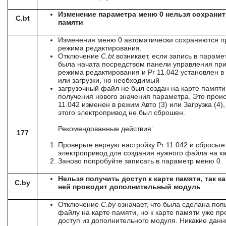
Изменение параметра меню 0 нельзя сохранит
C.bt
памяти
Изменения меню 0 автоматически сохраняются п
режима редактирования.
Отключение
C
.
bt
возникает, если запись в параме
была начата посредством панели управления при
режима редактирования и Pr 11.042 установлен в
или загрузки, но необходимый
загрузочный файл не был создан на карте памяти
получения нового значения параметра. Это происх
11.042 изменен в режим Авто (3) или Загрузка (4),
этого электропривод не был сброшен.
Рекомендованные действия:
177
Проверьте верную настройку Pr 11.042 и сбросьте
электропривод для создания нужного файла на к
Заново попробуйте записать в параметр меню 0
Нельзя получить доступ к карте памяти, так ка
C.by
ней проводит дополнительный модуль
Отключение
C
.
by
означает, что была сделана поп
файлу на карте памяти, но к карте памяти уже пр
доступ из дополнительного модуля. Никакие данн