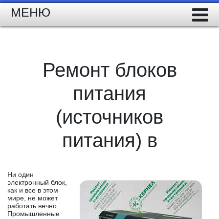
МЕНЮ
Ремонт блоков
питания
(источников
питания) в
Ни один
электронный блок,
как и все в этом
мире, не может
работать вечно.
Промышленные