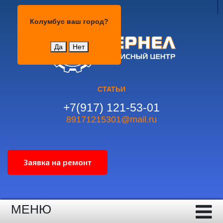
Колумбус
Колумбус
ваш город?
Да
Нет
СТАТЬИ
+7(917) 121-53-01
89171215301@mail.ru
МЕНЮ