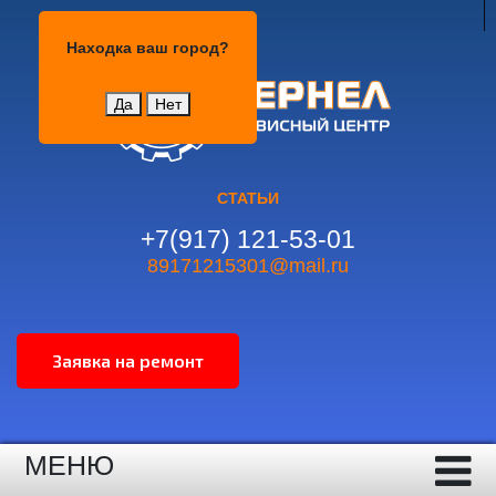
Находка
Находка
ваш город?
Да
Нет
СТАТЬИ
+7(917) 121-53-01
89171215301@mail.ru
МЕНЮ