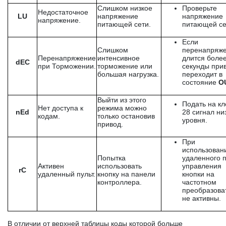
Слишком низкое
Проверьте
Недостаточное
LU
напряжение
напряжение
напряжение.
питающей сети.
питающей се
Если
Слишком
перенапряж
Перенапряжение
интенсивное
длится более
dEC
при Торможении.
торможение или
секунды при
большая нагрузка.
переходит в
состояние
O
Выйти из этого
Подать на к
Нет доступа к
режима можно
nEd
28 сигнал ни
кодам.
только остановив
уровня.
привод.
При
использован
Попытка
удаленного п
Активен
использовать
управления
rC
удаленный пульт.
кнопку на панели
кнопки на
контроллера.
частотном
преобразова
не активны.
В отличии от верхней таблицы коды которой больше