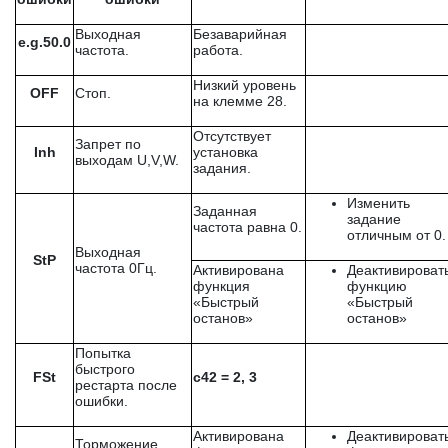
Выходная
Безаварийная
e.g.50.0
частота.
работа.
Низкий уровень
OFF
Стоп.
на клемме 28.
Отсутствует
Запрет по
Inh
установка
выходам U,V,W.
задания.
Изменить
Заданная
задание
частота равна 0.
отличным от 0.
Выходная
StP
частота 0Гц.
Активирована
Деактивироват
функция
функцию
«Быстрый
«Быстрый
останов»
останов»
Попытка
быстрого
FSt
c
42 = 2, 3
рестарта после
ошибки.
Активирована
Деактивироват
Торможение