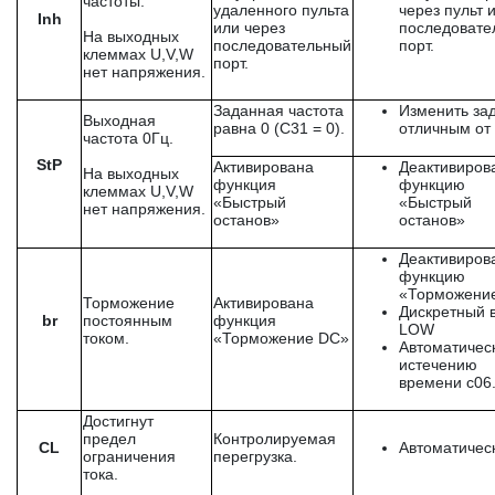
частоты.
удаленного пульта
через пульт 
Inh
или через
последовате
На выходных
последовательный
порт.
клеммах U,V,W
порт.
нет напряжения.
Заданная частота
Изменить за
Выходная
равна 0 (С31 = 0).
отличным от 
частота 0Гц.
StP
Активирована
Деактивиров
На выходных
функция
функцию
клеммах U,V,W
«Быстрый
«Быстрый
нет напряжения.
останов»
останов»
Деактивиров
функцию
«Торможени
Торможение
Активирована
Дискретный 
br
постоянным
функция
LOW
током.
«Торможение DC»
Автоматичес
истечению
времени с06
Достигнут
предел
Контролируемая
CL
Автоматичес
ограничения
перегрузка.
тока.