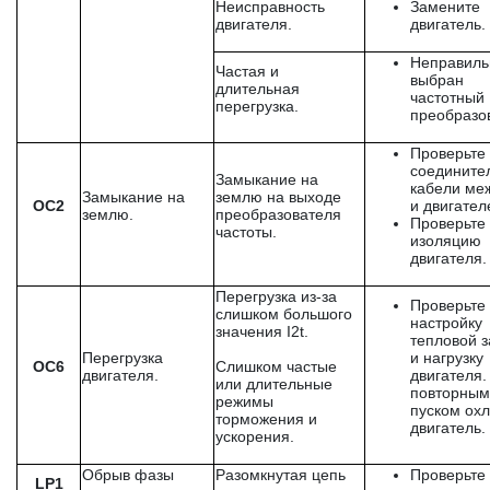
Неисправность
Замените
двигателя.
двигатель.
Неправиль
Частая и
выбран
длительная
частотный
перегрузка.
преобразо
Проверьте
соедините
Замыкание на
кабели ме
Замыкание на
землю на выходе
OC2
и двигател
землю.
преобразователя
Проверьте
частоты.
изоляцию
двигателя.
Перегрузка из-за
Проверьте
слишком большого
настройку
значения I2t.
тепловой 
Перегрузка
и нагрузку
OC6
Слишком частые
двигателя.
двигателя.
или длительные
повторным
режимы
пуском ох
торможения и
двигатель.
ускорения.
Обрыв фазы
Разомкнутая цепь
Проверьте
LP1