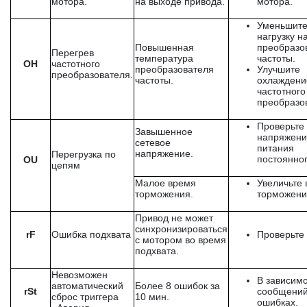
мотора.
на выходе привода.
мотора.
Уменьшит
нагрузку н
Повышенная
преобразо
Перегрев
температура
частоты.
OH
частотного
преобразователя
Улучшите
преобразователя.
частоты.
охлаждени
частотного
преобразо
Проверьте
Завышенное
напряжени
сетевое
питания
напряжение.
Перегрузка по
постоянног
OU
цепям
Малое время
Увеличьте
торможения.
торможени
Привод не может
синхронизироваться
rF
Ошибка подхвата
Проверьте
с мотором во время
подхвата.
Невозможен
В зависимо
автоматический
Более 8 ошибок за
rSt
сообщений
сброс триггера
10 мин.
ошибках.