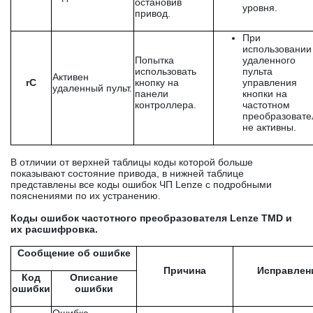
остановив
уровня.
привод.
При
использовании
Попытка
удаленного
использовать
пульта
Активен
rC
кнопку на
управления
удаленный пульт.
панели
кнопки на
контроллера.
частотном
преобразовате
не активны.
В отличии от верхней таблицы коды которой больше
показывают состояние привода, в нижней таблице
представлены все коды ошибок ЧП Lenze с подробными
пояснениями по их устранению.
Коды ошибок частотного преобразователя
Lenze
TMD и
их расшифровка.
Сообщение об ошибке
Причина
Исправлен
Код
Описание
ошибки
ошибки