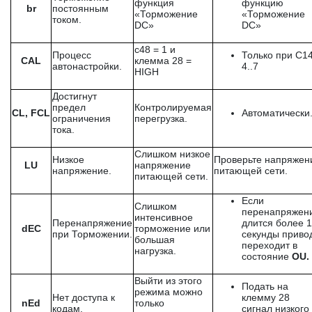
функция
функцию
br
постоянным
«Торможение
«Торможение
током.
DC»
DC»
с48 = 1 и
Процесс
Только при С14
CAL
клемма 28 =
автонастройки.
4..7
HIGH
Достигнут
предел
Контролируемая
CL, FCL
Автоматически
ограничения
перегрузка.
тока.
Слишком низкое
Низкое
Проверьте напряжен
LU
напряжение
напряжение.
питающей сети.
питающей сети.
Если
Слишком
перенапряжен
интенсивное
Перенапряжение
длится более 1
dEC
торможение или
при Торможении.
секунды приво
большая
переходит в
нагрузка.
состояние
OU.
Выйти из этого
Подать на
режима можно
Нет доступа к
клемму 28
nEd
только
кодам.
сигнал низкого