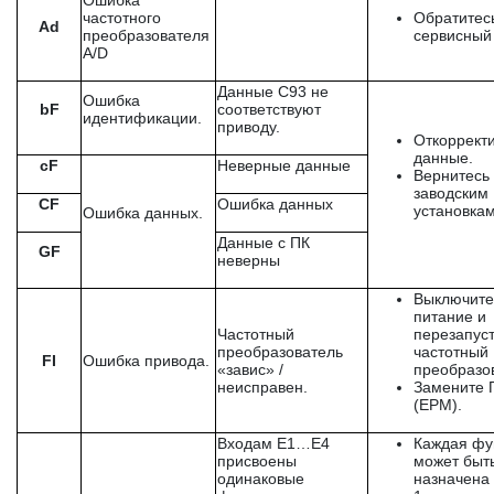
Ошибка
частотного
Обратитес
Ad
преобразователя
сервисный 
A/D
Данные С93 не
Ошибка
bF
соответствуют
идентификации.
приводу.
Откоррект
данные.
cF
Неверные данные
Вернитесь 
заводским
CF
Ошибка данных
установкам
Ошибка данных.
Данные с ПК
GF
неверны
Выключите
питание и
Частотный
перезапус
преобразователь
частотный
FI
Ошибка привода.
«завис» /
преобразо
неисправен.
Замените 
(ЕРМ).
Входам E1…E4
Каждая фу
присвоены
может быт
одинаковые
назначена 