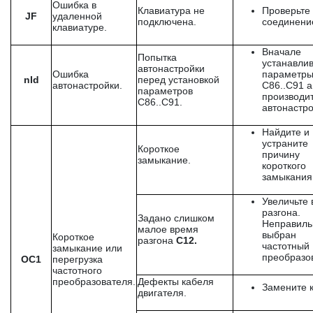
Ошибка в
Клавиатура не
Проверьте
JF
удаленной
подключена.
соединени
клавиатуре.
Вначале
Попытка
устанавли
автонастройки
Ошибка
параметр
nId
перед установкой
автонастройки.
С86..С91 а
параметров
производи
С86..С91.
автонастро
Найдите и
устраните
Короткое
причину
замыкание.
короткого
замыкания
Увеличьте
разгона.
Задано слишком
Неправиль
малое время
выбран
Короткое
разгона
C12.
частотный
замыкание или
преобразо
OC1
перегрузка
частотного
преобразователя.
Дефекты кабеля
Замените 
двигателя.