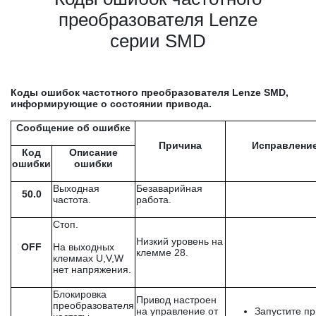
преобразователя Lenze
серии SMD
Коды ошибок частотного преобразователя
Lenze
SMD,
информирующие о состоянии привода.
Сообщение об ошибке
Причина
Исправлени
Код
Описание
ошибки
ошибки
Выходная
Безаварийная
50.0
частота.
работа.
Стоп.
Низкий уровень на
OFF
На выходных
клемме 28.
клеммах U,V,W
нет напряжения.
Блокировка
Привод настроен
преобразователя
на управление от
Запустите п