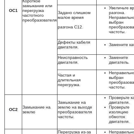
Короткое
замыкание или
Увеличьте в
OC1
перегрузка
Задано слишком
разгона.
частотного
малое время
Неправильн
преобразователя
выбран
разгона C12.
преобразова
частоты.
Дефекты кабеля
Замените ка
двигателя.
Неисправность
Замените
двигателя.
двигатель.
Неправильн
Частая и
выбран
длительная
преобразова
перегрузка.
частоты.
Проверьте к
Замыкание на
двигателя.
Замыкание на
землю на выходе
Проверьте
OC2
землю
преобразователя
изоляцию
частоты.
обмоток
двигателя.
Перегрузка из-за
Неправильн