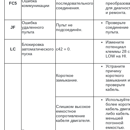
Ошибка
FС5
последовательного
преобразова
коммуникации
соединения.
для диагнос
и ремонта.
Ошибка
Проверьте
Пульт не
JF
удаленного
соединение
подсоединён.
пульта
пульта.
Измените
Блокировка
потенциал
LC
автоматического
c42 = 0.
клеммы 28 с
пуска
LOW на HI.
Устраните
причину
Короткое
короткого
замыкание.
замыкания и
проверьте
кабель.
Используйте
более корот
Слишком высокое
кабель двиг
емкостное
либо кабель
сопротивление
меньшей
кабеля двигателя.
погонной
емкостью.