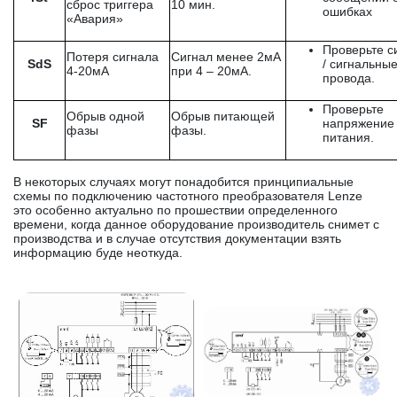
сброс триггера
10 мин.
ошибках
«Авария»
Проверьте с
Потеря сигнала
Сигнал менее 2мА
SdS
/ сигнальны
4-20мА
при 4 – 20мА.
провода.
Проверьте
Обрыв одной
Обрыв питающей
SF
напряжение
фазы
фазы.
питания.
В некоторых случаях могут понадобится принципиальные
схемы по подключению частотного преобразователя Lenze
это особенно актуально по прошествии определенного
времени, когда данное оборудование производитель снимет с
производства и в случае отсутствия документации взять
информацию буде неоткуда.