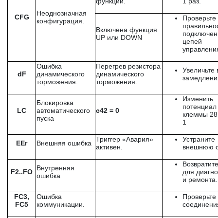
функции.
1 раз.
Неоднозначная
CFG
Проверьте
конфигурация.
правильно
Включена функция
подключен
UP или DOWN
цепей
управлени
Ошибка
Перегрев резистора
Увеличьте
dF
динамического
динамического
замедлени
торможения.
торможения.
Изменить
Блокировка
потенциал
LC
автоматического
c42
=
0
клеммы 28 
пуска
1
Триггер «Авария»
Устраните
EEr
Внешняя ошибка
активен.
внешнюю о
Возвратит
Внутренняя
F2..FO
для диагно
ошибка
и ремонта.
FC3,
Ошибка
Проверьте
FC5
коммуникации.
соединени