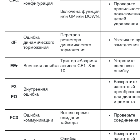
CFG
конфигурация
Проверьте
правильност
Включена функция
подключени
или UP или DOWN.
цепей
управления
Перегрев
Ошибка
резистора
Увеличьте в
dF
динамического
динамического
замедления.
торможения
торможения.
Триггер «Авария»
Устраните
EEr
Внешняя ошибка
активен СЕ1..3 =
внешнюю
10.
ошибку.
Возвратите
F2
частотный
Внутренняя
преобразова
ошибка
FO
для диагнос
и ремонта.
Вышло время
Ошибка
Проверьте
FС3
ожидания
коммуникации
соединения.
таймера.
Возвратите
Ошибка
частотный