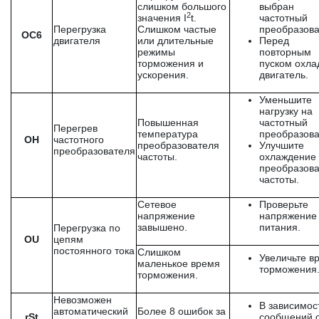
слишком большого
выбран
2
значения I
t.
частотный
Перегрузка
Слишком частые
преобразова
OC6
двигателя
или длительные
Перед
режимы
повторным
торможения и
пуском охла
ускорения.
двигатель.
Уменьшите
нагрузку на
Повышенная
частотный
Перегрев
температура
преобразова
OH
частотного
преобразователя
Улучшите
преобразователя
частоты.
охлаждение
преобразов
частоты.
Сетевое
Проверьте
напряжение
напряжение
завышено.
питания.
Перегрузка по
OU
цепям
постоянного тока
Слишком
Увеличьте в
маленькое время
торможения
торможения.
Невозможен
В зависимос
автоматический
Более 8 ошибок за
rSt
сообщений 