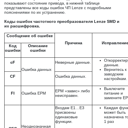
показывают состояние привода, в нижней таблице
представлены все коды ошибок ЧП Lenze с подробными
пояснениями по их устранению.
Коды ошибок частотного преобразователя
Lenze
SMD и
их расшифровка.
Сообщение об ошибке
Причина
Исправлени
Код
Описание
ошибки
ошибки
Откорректир
cF
Неверные данные.
данные.
Ошибка данных
Вернитесь к
заводским
CF
Ошибка данных.
настройкам.
Выключите
ЕРМ «завис» либо
FI
Ошибка EPM
питание и
неисправен.
замените Е
Входам E1…E3
Каждая фун
присвоены
может быть
одинаковые
назначена т
функции.
1 раз
Неоднозначная