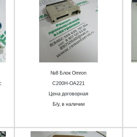
№8 Блок Omron
c
С200H-OA221
Цена договорная
Б/y, в наличии