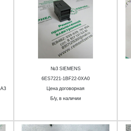
№3 SIEMENS
6ES7221-1BF22-0XA0
BA3
Цена договорная
Б/y, в наличии