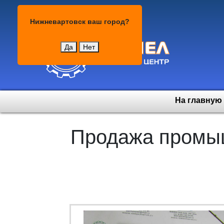
Нижневартовск
Нижневартовск
ваш город?
Да
Нет
На главную
Продажа промыш