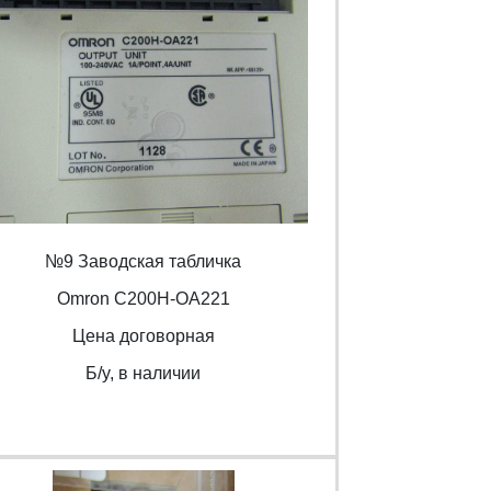
№9 Заводская табличка
Omron С200H-OA221
Цена договорная
Б/y, в наличии