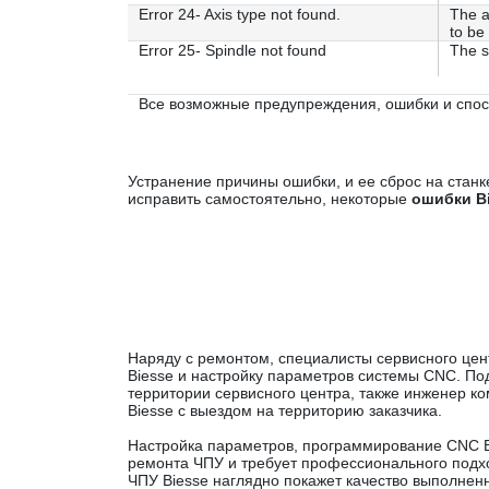
Error 24- Axis type not found.
The a
to be 
Error 25- Spindle not found
The s
Все возможные предупреждения, ошибки и спос
Устранение причины ошибки, и ее сброс на стан
исправить самостоятельно, некоторые
ошибки B
Наряду с ремонтом, специалисты сервисного це
Biesse и настройку параметров системы CNC. По
территории сервисного центра, также инженер 
Biesse с выездом на территорию заказчика.
Настройка параметров, программирование CNC B
ремонта ЧПУ и требует профессионального под
ЧПУ Biesse наглядно покажет качество выполнен