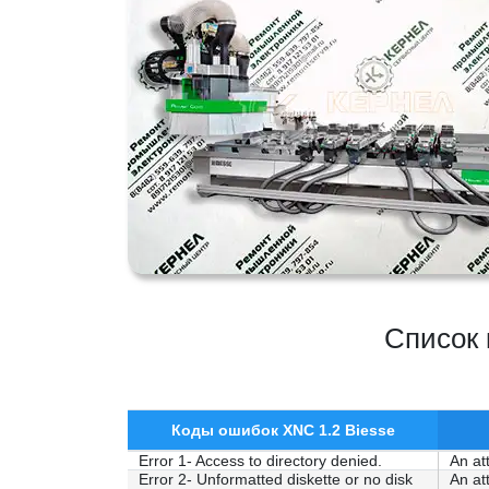
Список 
Коды ошибок XNC 1.2 Biesse
Error 1- Access to directory denied.
An at
Error 2- Unformatted diskette or no disk
An at