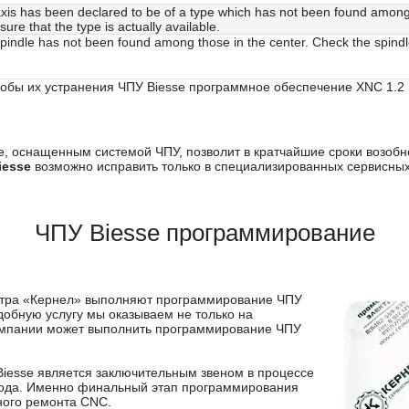
xis has been declared to be of a type which has not been found among the
sure that the type is actually available.
pindle has not been found among those in the center. Check the spindle ta
обы их устранения ЧПУ Biesse программное обеспечение XNC 1.2
ке, оснащенным системой ЧПУ, позволит в кратчайшие сроки возобн
iesse
возможно исправить только в специализированных сервисных
ЧПУ Biesse программирование
нтра «Кернел» выполняют программирование ЧПУ
добную услугу мы оказываем не только на
компании может выполнить программирование ЧПУ
iesse является заключительным звеном в процессе
хода. Именно финальный этап программирования
ного ремонта CNC.