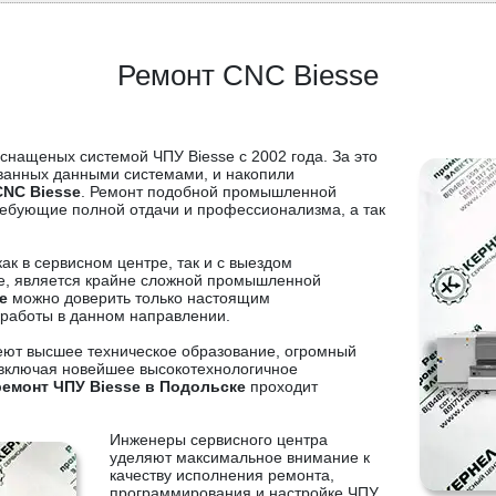
Ремонт CNC Biesse
снащеных системой ЧПУ Biesse с 2002 года. За это
ованных данными системами, и накопили
CNC Biesse
. Ремонт подобной промышленной
требующие полной отдачи и профессионализма, а так
ак в сервисном центре, так и с выездом
se, является крайне сложной промышленной
e
можно доверить только настоящим
 работы в данном направлении.
еют высшее техническое образование, огромный
включая новейшее высокотехнологичное
ремонт ЧПУ Biesse в Подольске
проходит
Инженеры сервисного центра
уделяют максимальное внимание к
качеству исполнения ремонта,
программирования и настройке ЧПУ,