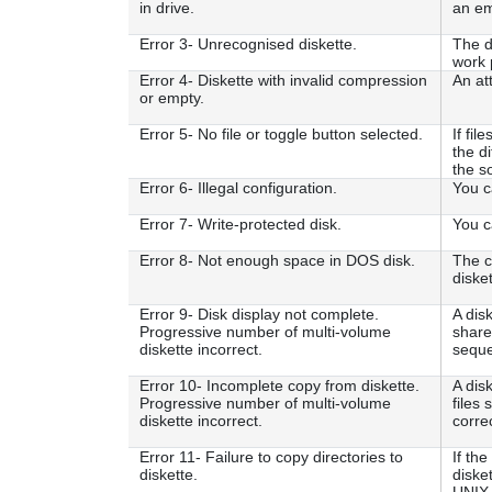
in drive.
an em
Error 3- Unrecognised diskette.
The d
work 
Error 4- Diskette with invalid compression
An at
or empty.
Error 5- No file or toggle button selected.
If fi
the d
the s
Error 6- Illegal configuration.
You c
Error 7- Write-protected disk.
You c
Error 8- Not enough space in DOS disk.
The ca
disket
Error 9- Disk display not complete.
A disk
Progressive number of multi-volume
shared
diskette incorrect.
sequ
Error 10- Incomplete copy from diskette.
A disk
Progressive number of multi-volume
files 
diskette incorrect.
corre
Error 11- Failure to copy directories to
If th
diskette.
disket