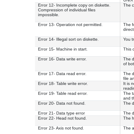
UNIX 
Error 12- Incomplete copy on diskette.
The c
Compression of individual files
impossible.
Error 13- Operation not permitted.
The f
direct
Error 14- Illegal sort on diskette.
You tr
Error 15- Machine in start.
This 
Error 16- Data write error.
The d
of bot
Error 17- Data read error.
The d
file a
Error 18- Table write error.
It is
readin
Error 19- Table read error.
The t
and t
Error 20- Data not found.
The d
Error 21- Data type error
The d
Error 22- Head not found.
The h
Error 23- Axis not found.
The a