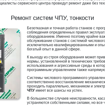
циалисты сервисного центра проведут ремонт даже без тех
Ремонт систем ЧПУ, тонкости
Безотказная и точная работа станков с пр
соблюдения определенных правил эксплуат
оборудованием. Именно поэтому крайне ва
обслуживание станков с системой числово
исключительно квалифицированными и оп
богатый опыт в данной сфере.
К выходу из строя оборудования может прив
нормы, установленной в технических требо
использования и агрессивные среды в кото
программным управлением также напрямую 
Системы числового программного управлени
соответственно восстановление механическ
проходить параллельно, механиком и элект
ЧПУ
имеет все шансы на успех.
В большинстве случаев неисправности, ка
устраняются собственными силами, но все ч