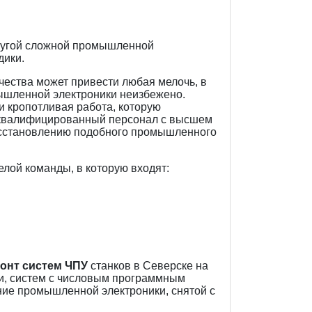
другой сложной промышленной
дики.
ачества может привести любая мелочь, в
ышленной электроники неизбежено.
и кропотливая работа, которую
оквалифицированный персонал с высшем
осстановлению подобного промышленного
елой команды, в которую входят:
онт систем ЧПУ
станков в Северске на
и, систем с числовым программным
ие промышленной электроники, снятой с