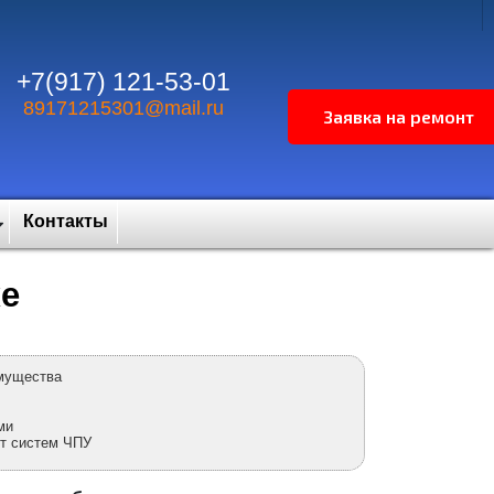
+7(917) 121-53-01
89171215301@mail.ru
Контакты
ке
емущества
ми
нт систем ЧПУ