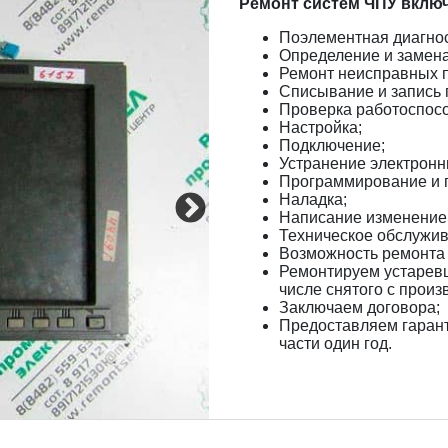
Ремонт систем ЧПУ включа
Поэлементная диагнос
Определение и замен
Ремонт неисправных п
Списывание и запись 
Проверка работоспосо
Настройка;
Подключение;
Устранение электронн
Программирование и 
Наладка;
Написание изменение
Техническое обслужив
Возможность ремонта 
Ремонтируем устарев
числе снятого с произ
Заключаем договора;
Предоставляем гаран
части один год.