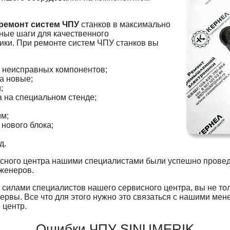
ремонт систем ЧПУ
станков в максимально
ные шаги для качественного
ки. При ремонте систем ЧПУ станков вы
м неисправных компонентов;
а новые;
;
 на специальном стенде;
м;
нового блока;
д.
исного центра нашими специалистами были успешно прове
женеров.
е
силами специалистов нашего сервисного центра, вы не то
ервы. Все что для этого нужно это связаться с нашими мен
 центр.
Ошибки ЧПУ SINUMERIK