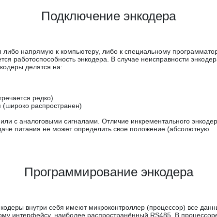
Подключение энкодера
ся либо напрямую к компьютеру, либо к специальному программатор
ся работоспособность энкодера. В случае неисправности энкодер
кодеры делятся на:
речается редко)
 (широко распространен)
ли с аналоговыми сигналами. Отличие инкрементального энкоде
подаче питания не может определить свое положение (абсолютную
Программирование энкодера
кодеры внутри себя имеют микроконтроллер (процессор) все дан
му интерфейсу, наиболее распространённый RS485. В процессоре 