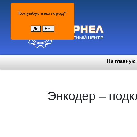
Колумбус
Колумбус
ваш город?
Да
Нет
На главную
Энкодер – подк