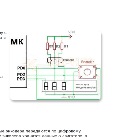
у с
а в
ра
ные энкодера передаются по цифровому
энкодера хранятся данные о двигателе, в