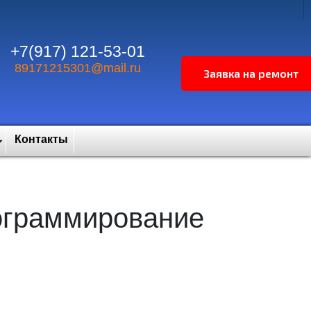
+7(917) 121-53-01
89171215301@mail.ru
Контакты
рограммирование