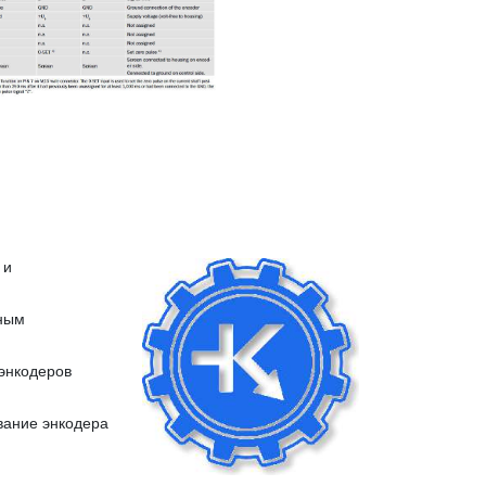
 и
рным
энкодеров
вание энкодера