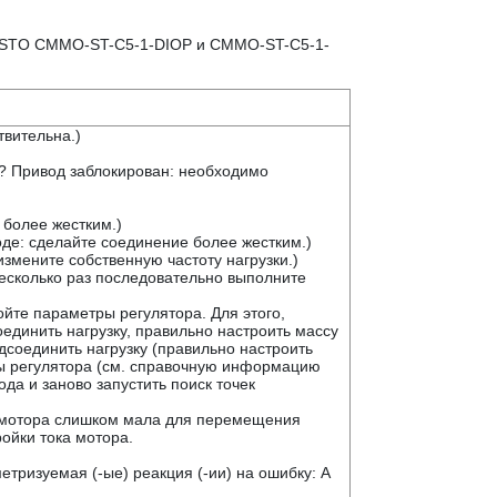
ESTO CMMO-ST-C5-1-DIOP и CMMO-ST-C5-1-
твительна.)
а? Привод заблокирован: необходимо
 более жестким.)
де: сделайте соединение более жестким.)
измените собственную частоту нагрузки.)
есколько раз последовательно выполните
йте параметры регулятора. Для этого,
оединить нагрузку, правильно настроить массу
дсоединить нагрузку (правильно настроить
ы регулятора (см. справочную информацию
а и заново запустить поиск точек
ка мотора слишком мала для перемещения
ройки тока мотора.
тризуемая (-ые) реакция (-ии) на ошибку: A