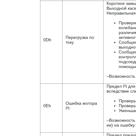
Короткое замы
Выходной каск
Неправильная 
Провери
колебани
различи
Перегрузка по
активног
0Dh
току
Сообщен
выходном
Сообщен
контролл
подсоед
помощью
–Возможность 
Предел I²t дл
вследствие сл
Проверь
Ошибка мотора
0Eh
Проверь
I²t
Уменьши
–Возможность 
ии) на ошибку:
Предел предуп