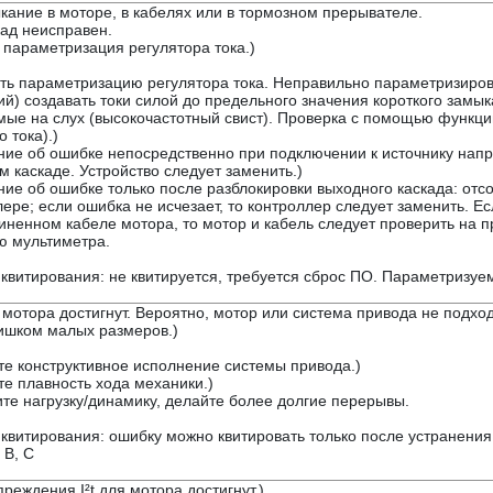
кание в моторе, в кабелях или в тормозном прерывателе.
ад неисправен.
параметризация регулятора тока.)
ть параметризацию регулятора тока. Неправильно параметризиров
й) создавать токи силой до предельного значения короткого замыка
мые на слух (высокочастотный свист). Проверка с помощью функции
о тока).)
ие об ошибке непосредственно при подключении к источнику напря
 каскаде. Устройство следует заменить.)
ие об ошибке только после разблокировки выходного каскада: отс
ере; если ошибка не исчезает, то контроллер следует заменить. Е
иненном кабеле мотора, то мотор и кабель следует проверить на п
 мультиметра.
квитирования: не квитируется, требуется сброс ПО. Параметризуема
я мотора достигнут. Вероятно, мотор или система привода не подх
ишком малых размеров.)
те конструктивное исполнение системы привода.)
те плавность хода механики.)
те нагрузку/динамику, делайте более долгие перерывы.
квитирования: ошибку можно квитировать только после устранения
 B, C
реждения I²t для мотора достигнут.)