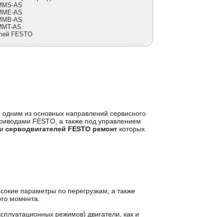
EMMS-AS
EMME-AS
EMMB-AS
MMT-AS
елей FESTO
 одним из основных направлений сервисного
приводами FESTO, а также под управлением
ми
серводвигателей FESTO ремонт
которых
сокие параметры по перегрузкам, а также
его момента.
ксплуатационных режимов) двигатели, как и