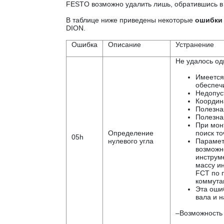
FESTO возможно удалить лишь, обратившись в
В таблице ниже приведены некоторые
ошибки
DION.
Ошибка
Описание
Устранение
Не удалось од
Имеется
обеспеч
Недопуст
Координ
Полезна
Полезная
При мон
Определение
поиск то
05h
нулевого угла
Парамет
возможно
инструм
массу и
FCT по 
коммута
Эта оши
вала и н
–Возможность 