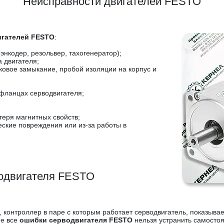
Неисправности двигателей FESTO
игателей FESTO
:
энкодер, резольвер, тахогенератор);
 двигателя;
ковое замыкание, пробой изоляции на корпус и
фланцах серводвигателя;
теря магнитных свойств;
ские повреждения или из-за работы в
одвигателя FESTO
 контроллер в паре с которым работает серводвигатель, показывае
не все
ошибки серводвигателя FESTO
нельзя устранить самостоя