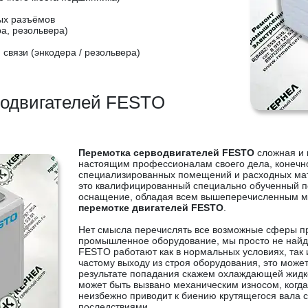
ых разъёмов
а, резольвера)
связи (энкодера / резольвера)
водвигателей FESTO
Перемотка серводвигателей FESTO
сложная и 
настоящим профессионалам своего дела, конечн
специализированных помещений и расходных мат
это квалифицированный специально обученный п
оснащение, обладая всем вышеперечисленным мы
перемотке двигателей FESTO
.
Нет смысла перечислять все возможные сферы п
промышленное оборудование, мы просто не найде
FESTO работают как в нормальных условиях, так и
частому выходу из строя оборудования, это може
результате попадания скажем охлаждающей жидко
может быть вызвано механическим износом, когда
неизбежно приводит к биению крутящегося вала 
последствиями.