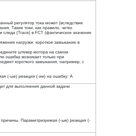
анный регулятор тока может (вследствие
ния. Такие токи, как правило, четко
 следа (Trace) в FCT (фактическое значение
жения нагрузки: короткое замыкание в
оедините штекер мотора на самом
сли ошибка возникает только при
редмет короткого замыкания, например, с
я (-ые) реакция (-ии) на ошибку: A
одит для выполнения данной задачи
 причины. Параметризуемая (-ые) реакция (-