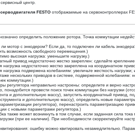
 сервисный центр.
 серводвигателя FESTO
отображаемые на сервоконтроллерах F
нозначно определить положение ротора. Точка коммутации недейс
 ли мотор с энкодером? Если да, то подключен ли кабель энкодер
ить возможность свободного перемещения.)
имо высокая нагрузка: уменьшите нагрузку.)
атный привод недостаточно жестко закреплен: сделайте крепление
я нагрузка недостаточно жестко закреплена на координатном приво
 нагрузка подвержена колебаниям: увеличьте жесткость нагрузки; 
таже нескольких приводов в системе, подверженной колебаниям: н
чек коммутации.)
ры регулятора неправильно настроены: определите и верно настро
, понадобится провести поиск точек коммутации без нагрузки (отс
ента и дополнительную массу), запустить координатный привод, по
нструмента и дополнительную массу), определить новые параметр
параметризации регулятора), перенастроить параметризацию привод
ции с новыми параметрами регулятора.)
бка также может возникнуть в том случае, если заданная сила то
агрузки (при ее наличии). При необходимости скорректируйте наст
квитирования: ошибку можно квитировать незамедлительно. Параме