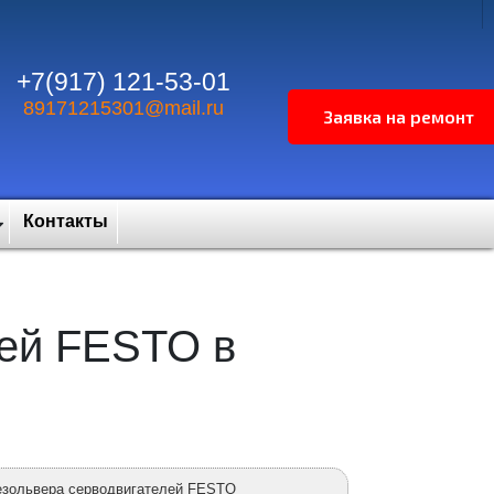
+7(917) 121-53-01
89171215301@mail.ru
Контакты
лей FESTO в
резольвера серводвигателей FESTO