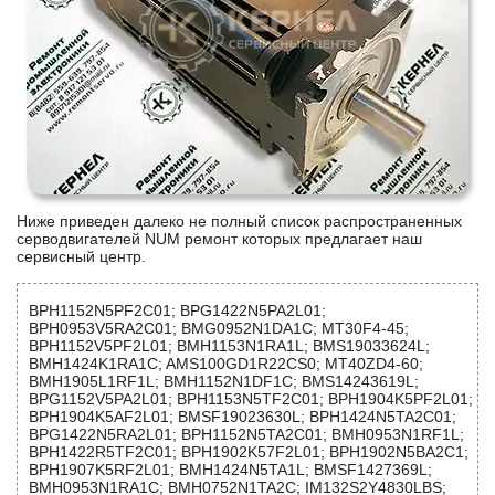
Ниже приведен далеко не полный список распространенных
серводвигателей NUM ремонт которых предлагает наш
сервисный центр.
BPH1152N5PF2C01; BPG1422N5PA2L01;
BPH0953V5RA2C01; BMG0952N1DA1C; MT30F4-45;
BPH1152V5PF2L01; BMH1153N1RA1L; BMS19033624L;
BMH1424K1RA1C; AMS100GD1R22CS0; MT40ZD4-60;
BMH1905L1RF1L; BMH1152N1DF1C; BMS14243619L;
BPG1152V5PA2L01; BPH1153N5TF2C01; BPH1904K5PF2L01;
BPH1904K5AF2L01; BMSF19023630L; BPH1424N5TA2C01;
BPG1422N5RA2L01; BPH1152N5TA2C01; BMH0953N1RF1L;
BPH1422R5TF2C01; BPH1902K57F2L01; BPH1902N5BA2C1;
BPH1907K5RF2L01; BMH1424N5TA1L; BMSF1427369L;
BMH0953N1RA1C; BMH0752N1TA2C; IM132S2Y4830LBS;