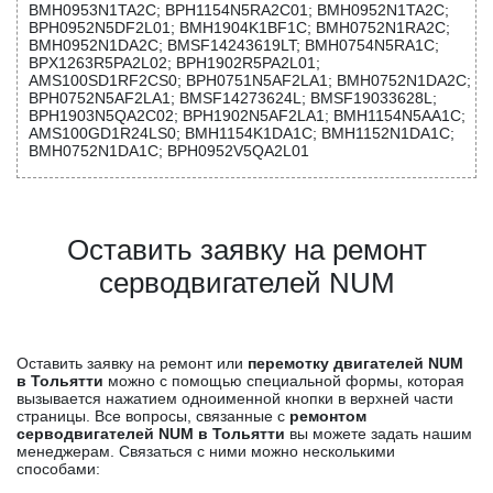
BMH0953N1TA2C; BPH1154N5RA2C01; BMH0952N1TA2C;
BPH0952N5DF2L01; BMH1904K1BF1C; BMH0752N1RA2C;
BMH0952N1DA2C; BMSF14243619LT; BMH0754N5RA1C;
BPX1263R5PA2L02; BPH1902R5PA2L01;
AMS100SD1RF2CS0; BPH0751N5AF2LA1; BMH0752N1DA2C;
BPH0752N5AF2LA1; BMSF14273624L; BMSF19033628L;
BPH1903N5QA2C02; BPH1902N5AF2LA1; BMH1154N5AA1C;
AMS100GD1R24LS0; BMH1154K1DA1C; BMH1152N1DA1C;
BMH0752N1DA1C; BPH0952V5QA2L01
Оставить заявку на ремонт
серводвигателей NUM
Оставить заявку на ремонт или
перемотку двигателей NUM
в Тольятти
можно с помощью специальной формы, которая
вызывается нажатием одноименной кнопки в верхней части
страницы. Все вопросы, связанные с
ремонтом
серводвигателей NUM в Тольятти
вы можете задать нашим
менеджерам. Связаться с ними можно несколькими
способами: