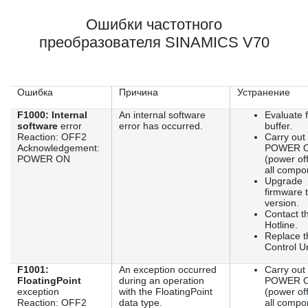
Ошибки частотного
преобразователя SINAMICS V70
Ошибка
Причина
Устранение
F1000: Internal
An internal software
Evaluate f
software
error
error has occurred.
buffer.
Reaction: OFF2
Carry out
Acknowledgement:
POWER 
POWER ON
(power off
all compo
Upgrade
firmware t
version.
Contact t
Hotline.
Replace t
Control Un
F1001:
An exception occurred
Carry out
FloatingPoint
during an operation
POWER 
exception
with the FloatingPoint
(power off
Reaction: OFF2
data type.
all compo