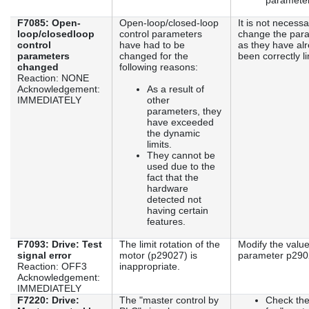
parameter
F7085: Open-
Open-loop/closed-loop
It is not necessa
loop/closedloop
control parameters
change the par
control
have had to be
as they have al
parameters
changed for the
been correctly li
changed
following reasons:
Reaction: NONE
Acknowledgement:
As a result of
IMMEDIATELY
other
parameters, they
have exceeded
the dynamic
limits.
They cannot be
used due to the
fact that the
hardware
detected not
having certain
features.
F7093: Drive: Test
The limit rotation of the
Modify the value
signal error
motor (p29027) is
parameter p290
Reaction: OFF3
inappropriate.
Acknowledgement:
IMMEDIATELY
F7220: Drive:
The "master control by
Check the