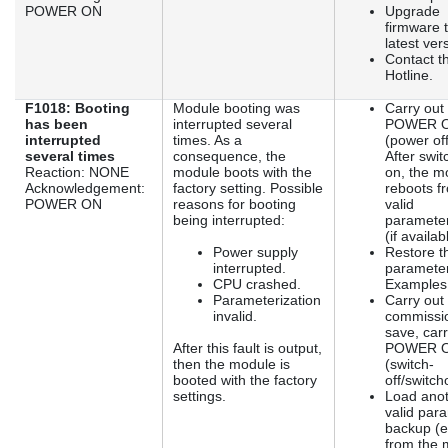
POWER ON
Upgrade
firmware 
latest ver
Contact t
Hotline.
F1018: Booting
Module booting was
Carry out
has been
interrupted several
POWER 
interrupted
times. As a
(power off
several times
consequence, the
After swit
Reaction: NONE
module boots with the
on, the m
Acknowledgement:
factory setting. Possible
reboots f
POWER ON
reasons for booting
valid
being interrupted:
parameter
(if availab
Power supply
Restore th
interrupted.
parameter
CPU crashed.
Examples
Parameterization
Carry out 
invalid.
commissio
save, carr
After this fault is output,
POWER 
then the module is
(switch-
booted with the factory
off/switch
settings.
Load ano
valid par
backup (e
from the