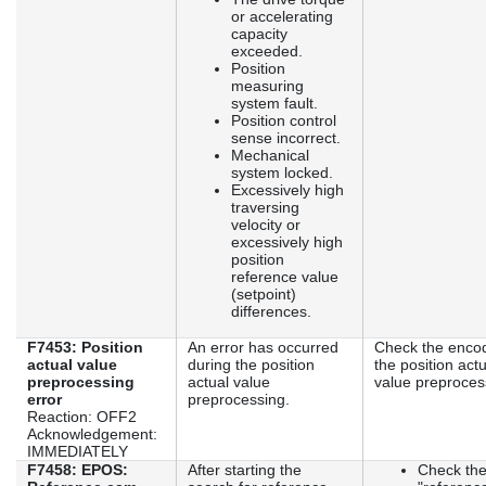
or accelerating
capacity
exceeded.
Position
measuring
system fault.
Position control
sense incorrect.
Mechanical
system locked.
Excessively high
traversing
velocity or
excessively high
position
reference value
(setpoint)
differences.
F7453: Position
An error has occurred
Check the encod
actual value
during the position
the position actu
preprocessing
actual value
value preproces
error
preprocessing.
Reaction: OFF2
Acknowledgement:
IMMEDIATELY
F7458: EPOS:
After starting the
Check th