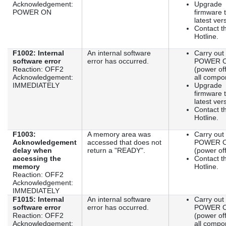
Acknowledgement:
Upgrade
POWER ON
firmware 
latest ver
Contact t
Hotline.
F1002: Internal
An internal software
Carry out
software error
error has occurred.
POWER 
Reaction: OFF2
(power off
Acknowledgement:
all compo
IMMEDIATELY
Upgrade
firmware 
latest ver
Contact t
Hotline.
F1003:
A memory area was
Carry out
Acknowledgement
accessed that does not
POWER 
delay when
return a "READY".
(power off
accessing the
Contact t
memory
Hotline.
Reaction: OFF2
Acknowledgement:
IMMEDIATELY
F1015: Internal
An internal software
Carry out
software error
error has occurred.
POWER 
Reaction: OFF2
(power off
Acknowledgement:
all compo