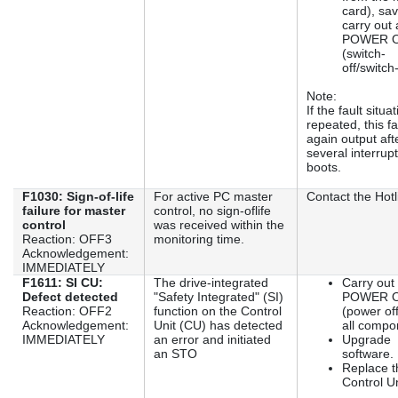
card), sav
carry out 
POWER 
(switch-
off/switch
Note:
If the fault situat
repeated, this fa
again output aft
several interrup
boots.
F1030: Sign-of-life
For active PC master
Contact the Hotl
failure for master
control, no sign-oflife
control
was received within the
Reaction: OFF3
monitoring time.
Acknowledgement:
IMMEDIATELY
F1611: SI CU:
The drive-integrated
Carry out
Defect detected
"Safety Integrated" (SI)
POWER 
Reaction: OFF2
function on the Control
(power off
Acknowledgement:
Unit (CU) has detected
all compo
IMMEDIATELY
an error and initiated
Upgrade
an STO
software.
Replace t
Control Un