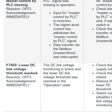
Master control by
PLC" signal was
for "mast
PLC missing
missing in operation.
control b
Reaction: OFF1
Check th
Acknowledgement:
Input for "master
"master c
IMMEDIATELY
control by PLC"
by PLC" s
is incorrect.
and, if re
The higher-level
switch in.
control has
Check the
withdrawn the
transfer v
"master control
fieldbus
by PLC" signal.
(master/dr
Data transfer via
the fieldbus
(master/drive)
was interrupted.
F7403: Lower DC
The DC link voltage
Check the
link voltage
monitoring is active and
supply vo
threshold reached
the lower DC link
Check th
Reaction: OFF1
voltage threshold was
infeed.
Acknowledgement:
reached in the
Reduce t
IMMEDIATELY
"Operation" state.
lower DC 
threshold.
Switch ou
(disable)
link volta
monitorin