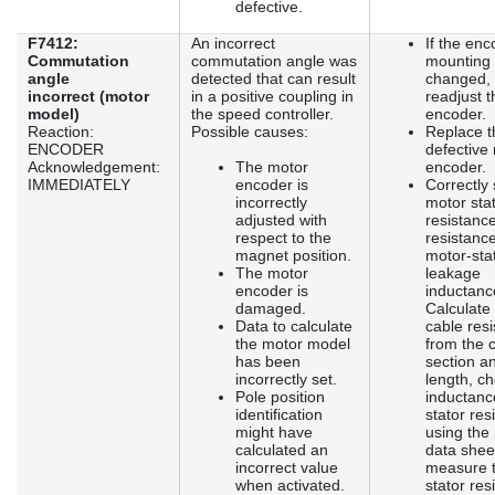
defective.
F7412:
An incorrect
If the enc
Commutation
commutation angle was
mounting
angle
detected that can result
changed,
incorrect (motor
in a positive coupling in
readjust t
model)
the speed controller.
encoder.
Reaction:
Possible causes:
Replace t
ENCODER
defective
Acknowledgement:
The motor
encoder.
IMMEDIATELY
encoder is
Correctly 
incorrectly
motor sta
adjusted with
resistance
respect to the
resistanc
magnet position.
motor-sta
The motor
leakage
encoder is
inductanc
damaged.
Calculate
Data to calculate
cable res
the motor model
from the 
has been
section a
incorrectly set.
length, c
Pole position
inductanc
identification
stator res
might have
using the
calculated an
data shee
incorrect value
measure 
when activated.
stator res