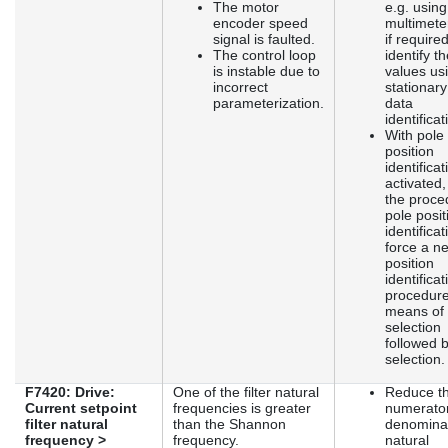
The motor
e.g. using
encoder speed
multimete
signal is faulted.
if require
The control loop
identify t
is instable due to
values us
incorrect
stationar
parameterization.
data
identificat
With pole
position
identificat
activated
the proce
pole posit
identifica
force a n
position
identificat
procedure
means of 
selection
followed 
selection.
F7420: Drive:
One of the filter natural
Reduce t
Current setpoint
frequencies is greater
numerator
filter natural
than the Shannon
denomina
frequency >
frequency.
natural