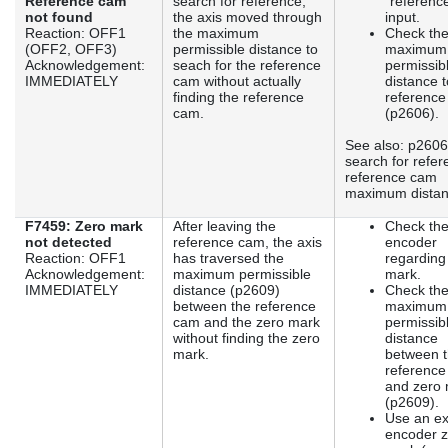
Reference cam
search for reference,
"referenc
not found
the axis moved through
input.
Reaction: OFF1
the maximum
Check th
(OFF2, OFF3)
permissible distance to
maximum
Acknowledgement:
seach for the reference
permissib
IMMEDIATELY
cam without actually
distance t
finding the reference
referenc
cam.
(p2606).
See also: p260
search for refe
reference cam
maximum distan
F7459: Zero mark
After leaving the
Check th
not detected
reference cam, the axis
encoder
Reaction: OFF1
has traversed the
regarding
Acknowledgement:
maximum permissible
mark.
IMMEDIATELY
distance (p2609)
Check th
between the reference
maximum
cam and the zero mark
permissib
without finding the zero
distance
mark.
between 
referenc
and zero
(p2609).
Use an ex
encoder z