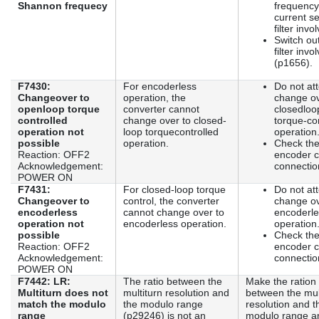
Shannon frequecy
frequency
current se
filter invo
Switch ou
filter invo
(p1656).
F7430:
For encoderless
Do not at
Changeover to
operation, the
change ov
openloop torque
converter cannot
closedloo
controlled
change over to closed-
torque-co
operation not
loop torquecontrolled
operation
possible
operation.
Check th
Reaction: OFF2
encoder c
Acknowledgement:
connectio
POWER ON
F7431:
For closed-loop torque
Do not at
Changeover to
control, the converter
change ov
encoderless
cannot change over to
encoderle
operation not
encoderless operation.
operation
possible
Check th
Reaction: OFF2
encoder c
Acknowledgement:
connectio
POWER ON
F7442: LR:
The ratio between the
Make the ration
Multiturn does not
multiturn resolution and
between the mul
match the modulo
the modulo range
resolution and t
range
(p29246) is not an
modulo range a