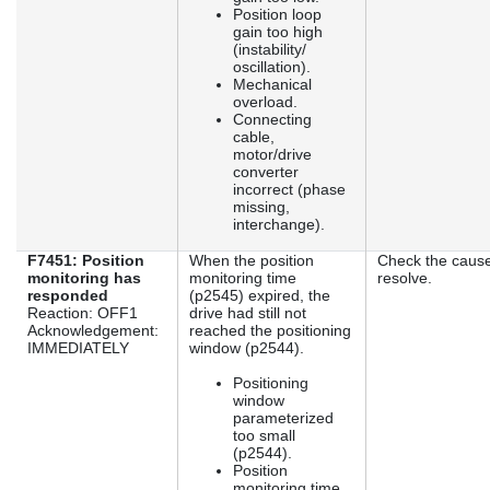
Position loop
gain too high
(instability/
oscillation).
Mechanical
overload.
Connecting
cable,
motor/drive
converter
incorrect (phase
missing,
interchange).
F7451: Position
When the position
Check the caus
monitoring has
monitoring time
resolve.
responded
(p2545) expired, the
Reaction: OFF1
drive had still not
Acknowledgement:
reached the positioning
IMMEDIATELY
window (p2544).
Positioning
window
parameterized
too small
(p2544).
Position
monitoring time