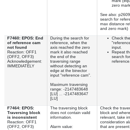
mark (equ
zero mark
See also: p260
search for refe
max distance re
and zero mark)
F7460: EPOS: End
During the search for
Check th
of reference cam
reference, when the
"referenc
not found
axis reached the zero
input.
Reaction: OFF1
mark it also reached
Repeat th
(OFF2, OFF3)
the end of the
search fo
Acknowledgement:
traversing range
reference
IMMEDIATELY
without detecting an
edge at the binector
input "reference cam".
Maximum traversing
range: -2147483648
[LU] ... -2147483647
[LU]
F7464: EPOS:
The traversing block
Check the trave
Traversing block
does not contain vaild
block and wher
is inconsistent
information.
relevant, take in
Reaction: OFF1
consideration a
(OFF2, OFF3)
Alarm value:
that are present