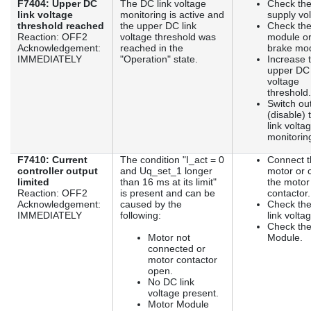
F7404: Upper DC
The DC link voltage
Check the
link voltage
monitoring is active and
supply vo
threshold reached
the upper DC link
Check the
Reaction: OFF2
voltage threshold was
module or
Acknowledgement:
reached in the
brake mod
IMMEDIATELY
"Operation" state.
Increase 
upper DC 
voltage
threshold.
Switch ou
(disable)
link volta
monitorin
F7410: Current
The condition "I_act = 0
Connect t
controller output
and Uq_set_1 longer
motor or 
limited
than 16 ms at its limit"
the motor
Reaction: OFF2
is present and can be
contactor.
Acknowledgement:
caused by the
Check th
IMMEDIATELY
following:
link volta
Check the
Motor not
Module.
connected or
motor contactor
open.
No DC link
voltage present.
Motor Module