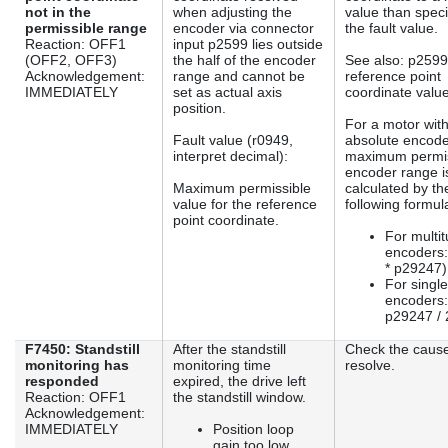
not in the
when adjusting the
value than speci
permissible range
encoder via connector
the fault value.
Reaction: OFF1
input p2599 lies outside
(OFF2, OFF3)
the half of the encoder
See also: p259
Acknowledgement:
range and cannot be
reference point
IMMEDIATELY
set as actual axis
coordinate value
position.
For a motor wit
Fault value (r0949,
absolute encode
interpret decimal):
maximum permis
encoder range i
Maximum permissible
calculated by th
value for the reference
following formul
point coordinate.
For multit
encoders:
* p29247)
For single
encoders:
p29247 / 
F7450: Standstill
After the standstill
Check the caus
monitoring has
monitoring time
resolve.
responded
expired, the drive left
Reaction: OFF1
the standstill window.
Acknowledgement:
IMMEDIATELY
Position loop
gain too low.