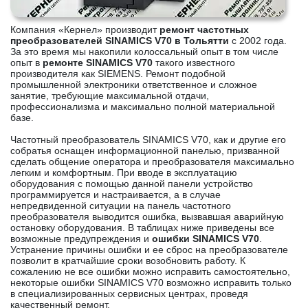
Компания «Кернел» производит
ремонт частотных
преобразователей SINAMICS V70 в Тольятти
с 2002 года.
За это время мы накопили колоссальный опыт в том числе
опыт в
ремонте SINAMICS V70
такого известного
производителя как SIEMENS. Ремонт подобной
промышленной электроники ответственное и сложное
занятие, требующие максимальной отдачи,
профессионализма и максимально полной материальной
базе.
Частотный преобразователь SINAMICS V70, как и другие его
собратья оснащен информационной панелью, призванной
сделать общение оператора и преобразователя максимально
легким и комфортным. При вводе в эксплуатацию
оборудования с помощью данной панели устройство
программируется и настраивается, а в случае
непредвиденной ситуации на панель частотного
преобразователя выводится ошибка, вызвавшая аварийную
остановку оборудования. В таблицах ниже приведены все
возможные предупреждения и
ошибки SINAMICS V70
.
Устранение причины ошибки и ее сброс на преобразователе
позволит в кратчайшие сроки возобновить работу. К
сожалению не все ошибки можно исправить самостоятельно,
некоторые ошибки SINAMICS V70 возможно исправить только
в специализированных сервисных центрах, проведя
качественный ремонт.