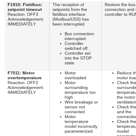
F1910: Fieldbus:
The reception of
Restore the bus
setpoint timeout
setpoints from the
connection and 
Reaction: OFF3
fieldbus interface
controller to RU
Acknowledgement:
(Modbus/USS) has
IMMEDIATELY
been interrupted.
Bus connection
interrupted.
Controller
switched off.
Controller set
into the STOP
state.
F7011: Motor
Motor
Reduce t
overtemperature
overloaded
motor loa
Reaction: OFF2
Motor
Check th
Acknowledgement:
surrounding
surroundi
IMMEDIATELY
temperature too
temperat
high
the motor
Wire breakage or
ventilation
sensor not
Check the
connected
and the
Motor
connectio
temperature
Check the
model incorrectly
temperat
parameterized
model