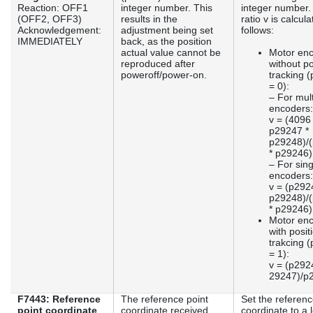
Reaction: OFF1
integer number. This
integer number.
(OFF2, OFF3)
results in the
ratio v is calcul
Acknowledgement:
adjustment being set
follows:
IMMEDIATELY
back, as the position
actual value cannot be
Motor en
reproduced after
without po
poweroff/power-on.
tracking 
= 0):
– For mult
encoders:
v = (4096 
p29247 *
p29248)/
* p29246)
– For sing
encoders:
v = (p292
p29248)/
* p29246)
Motor en
with posit
trakcing 
= 1):
v = (p292
29247)/p
F7443: Reference
The reference point
Set the referenc
point coordinate
coordinate received
coordinate to a 