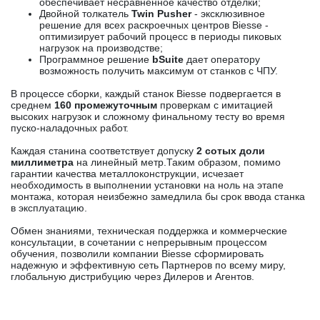
обеспечивает несравненное качество отделки;
Двойной толкатель
Twin Pusher
- эксклюзивное
решение для всех раскроечных центров Biesse -
оптимизирует рабочий процесс в периоды пиковых
нагрузок на производстве;
Программное решение
bSuite
дает оператору
возможность получить максимум от станков с ЧПУ.
В процессе сборки, каждый станок Biesse подвергается в
среднем
160 промежуточным
проверкам с имитацией
высоких нагрузок и сложному финальному тесту во время
пуско-наладочных работ.
Каждая станина соответствует допуску
2 сотых доли
миллиметра
на линейный метр.Таким образом, помимо
гарантии качества металлоконструкции, исчезает
необходимость в выполнении установки на ноль на этапе
монтажа, которая неизбежно замедлила бы срок ввода станка
в эксплуатацию.
Обмен знаниями, техническая поддержка и коммерческие
консультации, в сочетании с непрерывным процессом
обучения, позволили компании Biesse сформировать
надежную и эффективную сеть Партнеров по всему миру,
глобальную дистрибуцию через Дилеров и Агентов.