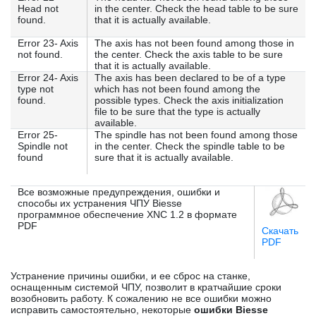
Head not
in the center. Check the head table to be sure
found.
that it is actually available.
Error 23- Axis
The axis has not been found among those in
not found.
the center. Check the axis table to be sure
that it is actually available.
Error 24- Axis
The axis has been declared to be of a type
type not
which has not been found among the
found.
possible types. Check the axis initialization
file to be sure that the type is actually
available.
Error 25-
The spindle has not been found among those
Spindle not
in the center. Check the spindle table to be
found
sure that it is actually available.
Все возможные предупреждения, ошибки и
способы их устранения ЧПУ Biesse
программное обеспечение XNC 1.2 в формате
PDF
Скачать
PDF
Устранение причины ошибки, и ее сброс на станке,
оснащенным системой ЧПУ, позволит в кратчайшие сроки
возобновить работу. К сожалению не все ошибки можно
исправить самостоятельно, некоторые
ошибки Biesse