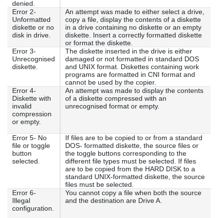
denied.
Error 2-
An attempt was made to either select a drive,
Unformatted
copy a file, display the contents of a diskette
diskette or no
in a drive containing no diskette or an empty
disk in drive.
diskette. Insert a correctly formatted diskette
or format the diskette.
Error 3-
The diskette inserted in the drive is either
Unrecognised
damaged or not formatted in standard DOS
diskette.
and UNIX format. Diskettes containing work
programs are formatted in CNI format and
cannot be used by the copier.
Error 4-
An attempt was made to display the contents
Diskette with
of a diskette compressed with an
invalid
unrecognised format or empty.
compression
or empty.
Error 5- No
If files are to be copied to or from a standard
file or toggle
DOS- formatted diskette, the source files or
button
the toggle buttons corresponding to the
selected.
different file types must be selected. If files
are to be copied from the HARD DISK to a
standard UNIX-formatted diskette, the source
files must be selected.
Error 6-
You cannot copy a file when both the source
Illegal
and the destination are Drive A.
configuration.