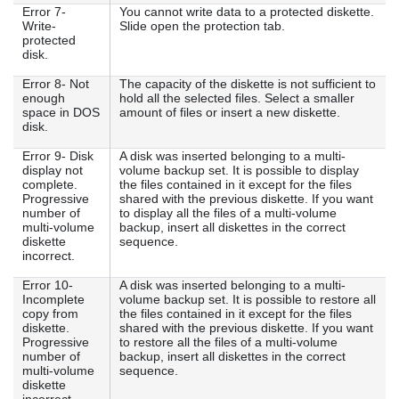
Error 7-
You cannot write data to a protected diskette.
Write-
Slide open the protection tab.
protected
disk.
Error 8- Not
The capacity of the diskette is not sufficient to
enough
hold all the selected files. Select a smaller
space in DOS
amount of files or insert a new diskette.
disk.
Error 9- Disk
A disk was inserted belonging to a multi-
display not
volume backup set. It is possible to display
complete.
the files contained in it except for the files
Progressive
shared with the previous diskette. If you want
number of
to display all the files of a multi-volume
multi-volume
backup, insert all diskettes in the correct
diskette
sequence.
incorrect.
Error 10-
A disk was inserted belonging to a multi-
Incomplete
volume backup set. It is possible to restore all
copy from
the files contained in it except for the files
diskette.
shared with the previous diskette. If you want
Progressive
to restore all the files of a multi-volume
number of
backup, insert all diskettes in the correct
multi-volume
sequence.
diskette