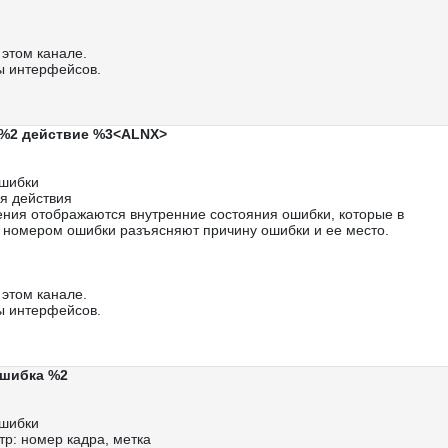
 этом канале.
ы интерфейсов.
 %2 действие %3<ALNX>
ошибки
я действия
ния отображаются внутренние состояния ошибки, которые в
 номером ошибки разъясняют причину ошибки и ее место.
 этом канале.
ы интерфейсов.
ошибка %2
ошибки
р: номер кадра, метка