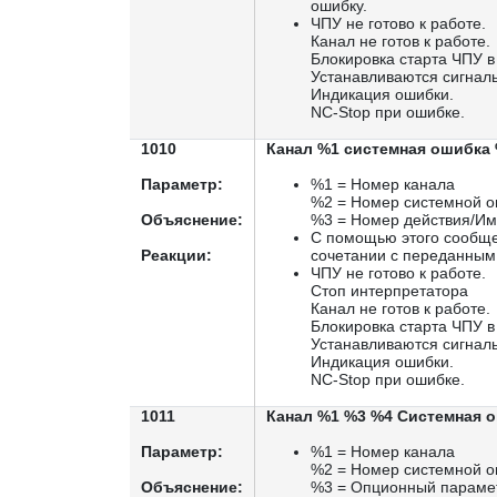
ошибку.
ЧПУ не готово к работе.
Канал не готов к работе.
Блокировка старта ЧПУ в
Устанавливаются сигнал
Индикация ошибки.
NC-Stop при ошибке.
1010
Канал %1 системная ошибка
Параметр:
%1 = Номер канала
%2 = Номер системной 
Объяснение:
%3 = Номер действия/Им
С помощью этого сообще
Реакции:
сочетании с переданным
ЧПУ не готово к работе.
Стоп интерпретатора
Канал не готов к работе.
Блокировка старта ЧПУ в
Устанавливаются сигнал
Индикация ошибки.
NC-Stop при ошибке.
1011
Канал %1 %3 %4 Системная 
Параметр:
%1 = Номер канала
%2 = Номер системной 
Объяснение:
%3 = Опционный парамет