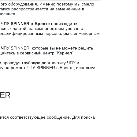
ного оборудования. Именно поэтому мы смело
 также распространяется на замененные в
месяцев.
 ЧПУ SPINNER в Бресте
производится
асных частей, на компонентном уровне с
, квалифицированным персоналом с инженерным
 ЧПУ SPINNER, которые вы не можете решить
айтесь в сервисный центр "Кернел".
проведут глубокую диагностику ЧПУ и
вку на ремонт ЧПУ SPINNER в Бресте, используя
NER
дится соответствующее сообщение. Для поиска