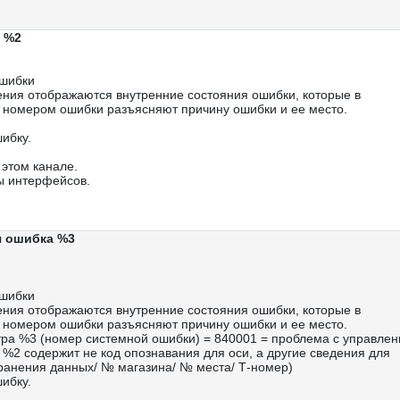
 %2
ошибки
ния отображаются внутренние состояния ошибки, которые в
 номером ошибки разъясняют причину ошибки и ее место.
ибку.
 этом канале.
ы интерфейсов.
я ошибка %3
ошибки
ния отображаются внутренние состояния ошибки, которые в
 номером ошибки разъясняют причину ошибки и ее место.
ра %3 (номер системной ошибки) = 840001 = проблема с управле
%2 содержит не код опознавания для оси, а другие сведения для
хранения данных/ № магазина/ № места/ Т-номер)
ибку.