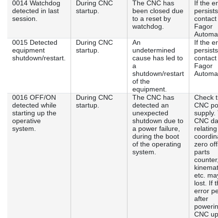
0014 Watchdog
During CNC
The CNC has
If the e
detected in last
startup.
been closed due
persists
session.
to a reset by
contact
watchdog.
Fagor
Automat
0015 Detected
During CNC
An
If the e
equipment
startup.
undetermined
persists
shutdown/restart.
cause has led to
contact
a
Fagor
shutdown/restart
Automat
of the
equipment.
0016 OFF/ON
During CNC
The CNC has
Check 
detected while
startup.
detected an
CNC po
starting up the
unexpected
supply.
operative
shutdown due to
CNC da
system.
a power failure,
relating
during the boot
coordin
of the operating
zero off
system.
parts
counter
kinemat
etc. ma
lost. If 
error pe
after
powerin
CNC u