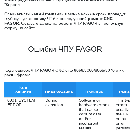
всегда рады вам помочь. Обращайтесь в сервисный центр
"Кернел".
Специалисты нашей компании в минимальные сроки проведут
глубокую диагностику ЧПУ и последующий
ремонт CNC
FAGOR
. Оставьте заявку на ремонт ЧПУ FAGOR в , используя
форму на сайте.
Ошибки ЧПУ FAGOR
Коды ошибок ЧПУ FAGOR CNC elite 8058/8060/8065/8070 и их
расшифровка.
Код
ошибки
Обнаружение
Причина
Реше
0001 'SYSTEM
During
Software or
This ty
ERROR'
execution.
hardware errors
errors
that cause
usually
corrupt data
the CN
and/or
output. 
incoherent
error
results.
persists