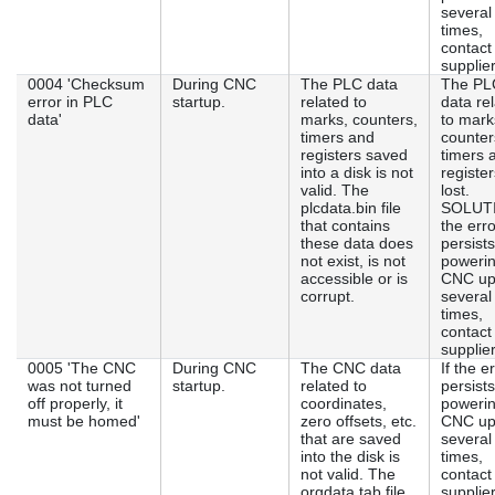
several
times,
contact
supplie
0004 'Checksum
During CNC
The PLC data
The PL
error in PLC
startup.
related to
data re
data'
marks, counters,
to mark
timers and
counter
registers saved
timers 
into a disk is not
register
valid. The
lost.
plcdata.bin file
SOLUTI
that contains
the erro
these data does
persists
not exist, is not
powerin
accessible or is
CNC u
corrupt.
several
times,
contact
supplier
0005 'The CNC
During CNC
The CNC data
If the e
was not turned
startup.
related to
persists
off properly, it
coordinates,
powerin
must be homed'
zero offsets, etc.
CNC u
that are saved
several
into the disk is
times,
not valid. The
contact
orgdata.tab file
supplier