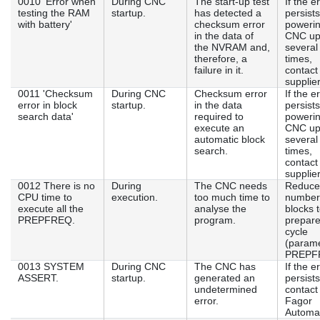
0010 'Error when
During CNC
The start-up test
If the e
testing the RAM
startup.
has detected a
persists
with battery'
checksum error
powerin
in the data of
CNC u
the NVRAM and,
several
therefore, a
times,
failure in it.
contact
supplier
0011 'Checksum
During CNC
Checksum error
If the e
error in block
startup.
in the data
persists
search data'
required to
powerin
execute an
CNC u
automatic block
several
search.
times,
contact
supplier
0012 There is no
During
The CNC needs
Reduce
CPU time to
execution.
too much time to
number
execute all the
analyse the
blocks 
PREPFREQ.
program.
prepare
cycle
(param
PREPF
0013 SYSTEM
During CNC
The CNC has
If the e
ASSERT.
startup.
generated an
persists
undetermined
contact
error.
Fagor
Automat