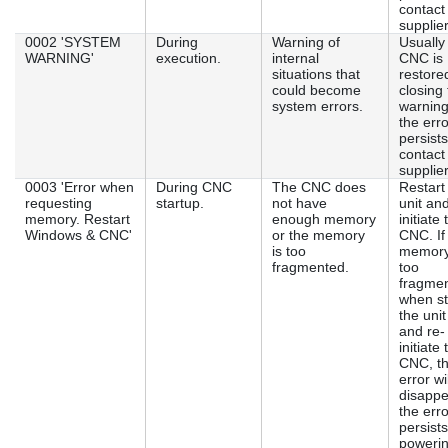
contact
supplier
0002 'SYSTEM
During
Warning of
Usually
WARNING'
execution.
internal
CNC is
situations that
restore
could become
closing
system errors.
warning.
the erro
persists
contact
supplier
0003 'Error when
During CNC
The CNC does
Restart
requesting
startup.
not have
unit and
memory. Restart
enough memory
initiate 
Windows & CNC'
or the memory
CNC. If
is too
memory
fragmented.
too
fragmen
when st
the unit
and re-
initiate 
CNC, t
error wil
disappea
the erro
persists
poweri