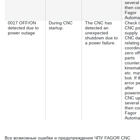
several
then co
Fagor
Automat
0017 OFF/ON
During CNC
The CNC has
Check 
detected due to
startup.
detected an
CNC po
power outage.
unexpected
supply.
shutdown due to
CNC da
a power failure.
relating
coordin
zero off
parts
counter
kinemat
etc. ma
lost. If 
error pe
after
powerin
CNC u
several
then co
Fagor
Automat
Все возможные ошибки и предупреждения ЧПУ FAGOR CNC