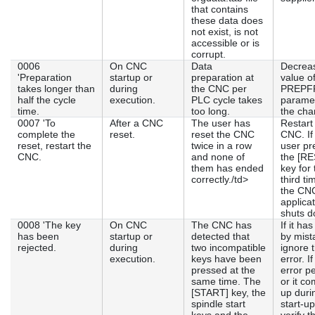
that contains
these data does
not exist, is not
accessible or is
corrupt.
0006
On CNC
Data
Decrea
'Preparation
startup or
preparation at
value o
takes longer than
during
the CNC per
PREPF
half the cycle
execution.
PLC cycle takes
paramet
time.
too long.
the cha
0007 'To
After a CNC
The user has
Restart
complete the
reset.
reset the CNC
CNC. If
reset, restart the
twice in a row
user pr
CNC.
and none of
the [R
them has ended
key for 
correctly./td>
third ti
the CN
applica
shuts d
0008 'The key
On CNC
The CNC has
If it ha
has been
startup or
detected that
by mist
rejected.
during
two incompatible
ignore 
execution.
keys have been
error. If
pressed at the
error pe
same time. The
or it c
[START] key, the
up duri
spindle start
start-up