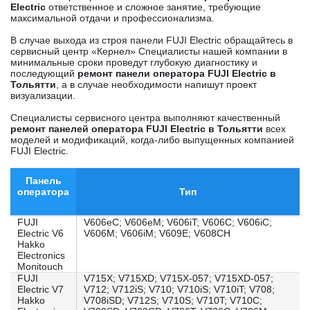
Electric
ответственное и сложное занятие, требующие
максимальной отдачи и профессионализма.
В случае выхода из строя панели FUJI Electric обращайтесь в
сервисный центр «Кернел» Специалисты нашей компании в
минимальные сроки проведут глубокую диагностику и
последующий
ремонт панели оператора FUJI Electric в
Тольятти
, а в случае необходимости напишут проект
визуализации.
Специалисты сервисного центра выполняют качественный
ремонт панелей оператора FUJI Electric в Тольятти
всех
моделей и модификаций, когда-либо выпущенных компанией
FUJI Electric.
Панель
оператора
Тип
FUJI
V606eC; V606eM; V606iT; V606C; V606iC;
Electric V6
V606M; V606iM; V609E; V608CH
Hakko
Electronics
Monitouch
FUJI
V715X; V715XD; V715X-057; V715XD-057;
Electric V7
V712; V712iS; V710; V710iS; V710iT; V708;
Hakko
V708iSD; V712S; V710S; V710T; V710C;