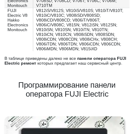
Electronics
V708SD; V708CD; V706T; V706C; V706M;
Monitouch
V710TM
FUJI
V812iS/V812S; V810iS/V810S; V810iT/V810T;
Electric V8
V810iC/V810C; V808iSD/V808SD;
Hakko
V808iCD/V808CD; V806iT/V806T;
Electronics
V806iC/V808C; V815N; V812iSN; V812SN;
Monitouch
V810iSN; V810SN; V810iTN; V810TN;
V810iCN; V810CN; V808iSDN; V808SDN;
V808iCDN; V808CDN; V808iCHx; V808CH;
V806iTDN; V806TDN; V806iCDN; V806CDN;
V806iMDN; V806MDN; V815iXD
В таблице приведены далеко не все
панели оператора FUJI
Electric ремонт
которых предлагает наш сервисный центр.
Программирование панели
оператора FUJI Electric