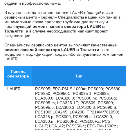
отдачи и профессионализма.
В случае выхода из строя панели LAUER обращайтесь в
сервисный центр «Кернел» Специалисты нашей компании в
минимальные сроки проведут глубокую диагностику и
последующий
ремонт панели оператора LAUER в
Тольятти
, а в случае необходимости напишут проект
визуализации.
Специалисты сервисного центра выполняют качественный
ремонт панелей оператора LAUER в Тольятти
всех
моделей и модификаций, когда-либо выпущенных компанией
LAUER.
Панель
оператора
Тип
LAUER
PCS095; EPC-PM-S-1000tr; PCS090; PCS690;
PCS950; PCS950C; PCS095.1; PCS695;
LCA300.0; LCA320.0; PCS090.m; PCS950q;
PCS095.m; LCA325.1F; PCS609; PCS600;
PCS095.p; LCA300.3; LCA320.3; PCS090.S;
PCS100; LCA245; LCA200; TP21AM/781050;
LCA325.p; PCS009; PCS009.s; LCA320.0;
LCA250.m; PCS200FZ; PCS100FZ; PCS
LIGHT; LCA142; PCS950-c; EPC-PM-1500tc;