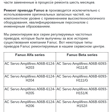
части замененные в процессе ремонта шесть месяцев.
Ремонт привода Fanuc в
производится исключительно с
использованием оригинальных запасных частей, на
компонентном уровне с применением высокотехнологичного
оборудования, квалифицированным персоналом с
инженерным образованием.
Мы ремонтируем все серии регулируемых частотных
приводов, которые были выпучены за всю историю
существования компании Fanuc. Вот некоторые типы
приводов Fanuc ремонтируемые в нашем сервисном центре.
Fanuc Alfa series
Fanuc Beta series
AC Servo Amplifires A06B-6124-
AC Servo Amplifires A06B-6093-
H203
H111/E
AC Servo Amplifires A06B-6124-
AC Servo Amplifires A06B-6093-
H204
H111/G
AC Servo Amplifires A06B-6124-
AC Servo Amplifires A06B-6093-
H205
H151/K
AC Servo Amplifires A06B-6124-
AC Servo Amplifires A06B-6093-
H206
H152/I