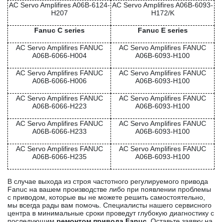
AC Servo Amplifires A06B-6124-
AC Servo Amplifires A06B-6093-
H207
H172/K
Fanuc C series
Fanuc E series
AC Servo Amplifires FANUC
AC Servo Amplifires FANUC
A06B-6066-H004
A06B-6093-H100
AC Servo Amplifires FANUC
AC Servo Amplifires FANUC
A06B-6066-H006
A06B-6093-H100
AC Servo Amplifires FANUC
AC Servo Amplifires FANUC
A06B-6066-H223
A06B-6093-H100
AC Servo Amplifires FANUC
AC Servo Amplifires FANUC
A06B-6066-H233
A06B-6093-H100
AC Servo Amplifires FANUC
AC Servo Amplifires FANUC
A06B-6066-H235
A06B-6093-H100
В случае выхода из строя частотного регулируемого привода
Fanuc на вашем производстве либо при появлении проблемы
с приводом, которые вы не можете решить самостоятельно,
мы всегда рады вам помочь. Специалисты нашего сервисного
центра в минимальные сроки проведут глубокую диагностику с
последующим
ремонтом привода Fanuc
. Оставьте заявку на