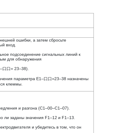
нешней ошибки, а затем сбросьте
ый вход.
ьное подсоединение сигнальных линий к
ным для обнаружения
1–口口= 23–38).
значения параметра E1–口口=23–38 назначены
ся клеммы.
медления и разгона (C1–00–C1–07).
но ли заданы значения F1–12 и F1–13.
ектродвигателя и убедитесь в том, что он