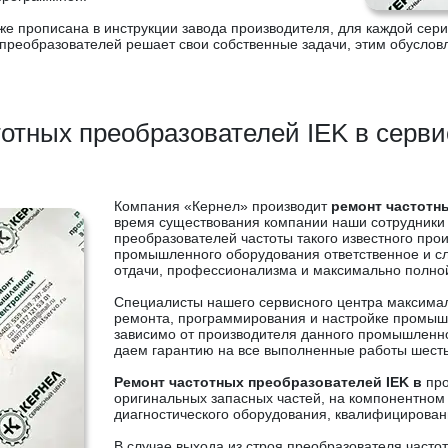
же прописана в инструкции завода производителя, для каждой сер
а преобразователей решает свои собственные задачи, этим обусло
отных преобразователей IEK в серв
Компания «Кернел» производит
ремонт частотн
время существования компании наши сотрудники 
преобразователей частоты такого известного прои
промышленного оборудования ответственное и с
отдачи, профессионализма и максимально полно
Специалисты нашего сервисного центра максима
ремонта, программирования и настройке промыш
зависимо от производителя данного промышленн
даем гарантию на все выполненные работы шесть
Ремонт частотных преобразователей IEK в
пр
оригинальных запасных частей, на компонентном
диагностического оборудования, квалифицирова
В случае выхода из строя преобразователя часто