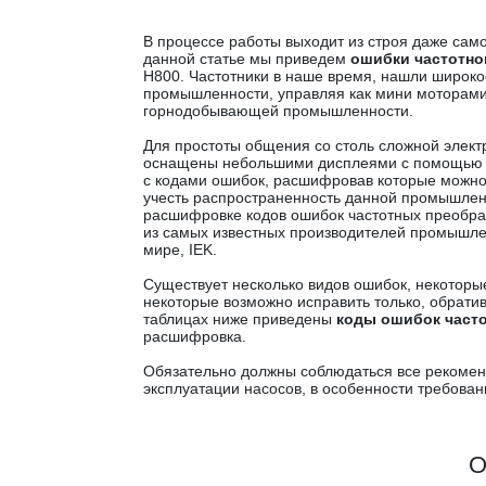
В процессе работы выходит из строя даже са
данной статье мы приведем
ошибки частотно
H800. Частотники в наше время, нашли широк
промышленности, управляя как мини моторами в
горнодобывающей промышленности.
Для простоты общения со столь сложной элект
оснащены небольшими дисплеями с помощью 
с кодами ошибок, расшифровав которые можно 
учесть распространенность данной промышленн
расшифровке кодов ошибок частотных преобраз
из самых известных производителей промышл
мире, IEK.
Существует несколько видов ошибок, некоторые
некоторые возможно исправить только, обрати
таблицах ниже приведены
коды ошибок часто
расшифровка.
Обязательно должны соблюдаться все рекомен
эксплуатации насосов, в особенности требован
О