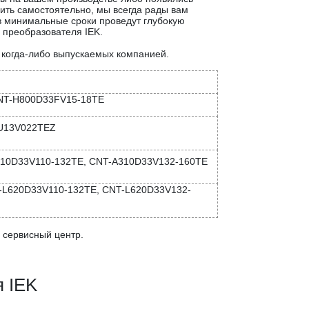
ить самостоятельно, мы всегда рады вам
в минимальные сроки проведут глубокую
 преобразователя IEK.
, когда-либо выпускаемых компанией.
NT-H800D33FV15-18TE
U13V022TEZ
10D33V110-132TE, CNT-A310D33V132-160TE
-L620D33V110-132TE, CNT-L620D33V132-
 сервисный центр.
я IEK