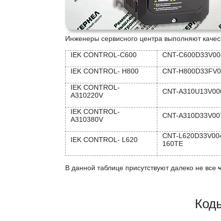
Инженеры сервисного центра выполняют каче
IEK CONTROL-C600
CNT-C600D33V00
IEK CONTROL- H800
CNT-H800D33FV0
IEK CONTROL-
CNT-A310U13V00
A310220V
IEK CONTROL-
CNT-A310D33V00
A310380V
CNT-L620D33V004
IEK CONTROL- L620
160TE
В данной таблице присутствуют далеко не все
Коды