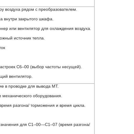
ру воздуха рядом с преобразователем.
ха внутри закрытого шкафа.
онер или вентилятор для охлаждения воздуха.
ожный источник тепла.
ток
астроек C6–00 (выбор частоты несущей).
щий вентилятор.
ие в проводке для вывода MT.
е механического оборудования.
 время разгона/ торможения и время цикла.
 значения для C1–00—C1–07 (время разгона/