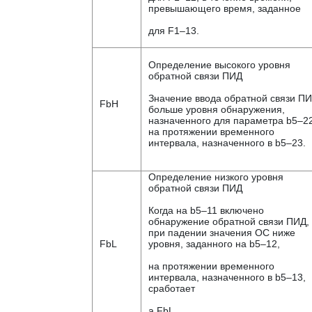
превышающего время, заданное
для F1–13.
Определение высокого уровня
обратной связи ПИД
Значение ввода обратной связи П
FbH
больше уровня обнаружения,
назначенного для параметра b5–22
на протяжении временного
интервала, назначенного в b5–23.
Определение низкого уровня
обратной связи ПИД
Когда на b5–11 включено
обнаружение обратной связи ПИД,
при падении значения ОС ниже
FbL
уровня, заданного на b5–12,
на протяжении временного
интервала, назначенного в b5–13,
сработает
а FbL.