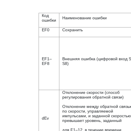
Код
Наименование ошибки
ошибки
EF0
Сохранить
EF1–
Внешняя ошибка (цифровой вход 
EF8
S8)
Отклонение скорости (способ
регулирования обратной связи)
Отклонение между обратной связь
по скорости, управляемой
импульсами, и заданной скоростью
dEv
превышает уровень, заданный
для F1–12, в течение времени,