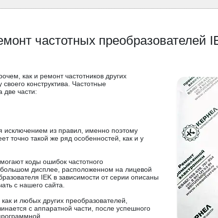
емонт частотных преобразователей I
прочем, как и ремонт частотников других
 своего конструктива. Частотные
 две части:
я исключением из правил, именно поэтому
ет точно такой же ряд особенностей, как и у
омогают коды ошибок частотного
ебольшом дисплее, расположенном на лицевой
бразователя IEK в зависимости от серии описаны
ать с нашего сайта.
, как и любых других преобразователей,
инается с аппаратной части, после успешного
программной.