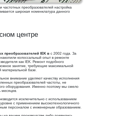
ии частотных преобразователей настройка
вливается широкая номенклатура данного
исном центре
ых преобразователей IEK в
с 2002 года. За
накопили колоссальный опыт в ремонте
зводителя как IEK. Ремонт подобного
ложное занятие, требующие максимальной
й материальной базе.
льное внимание уделяют качеству исполнения
ленных преобразователей частоты, не
ого оборудования. Именно поэтому мы смело
 месяцев.
оизводится исключительно с использованием
 уровне с применением высокотехнологичного
нным персоналом с инженерным образованием.
ты на вашем производстве либо появились