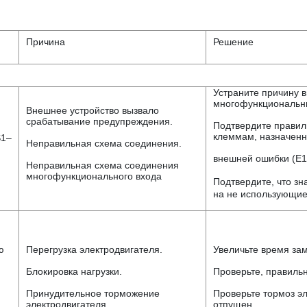
Причина
Решение
Устраните причину в
многофункциональн
Внешнее устройство вызвало
срабатывание предупреждения.
Подтвердите правил
клеммам, назначен
S1–
Неправильная схема соединения.
внешней ошибки (E
Неправильная схема соединения
многофункционального входа
Подтвердите, что 
на не использующие
ю
Перегрузка электродвигателя.
Увеличьте время за
Блокировка нагрузки.
Проверьте, правиль
Принудительное торможение
Проверьте тормоз эл
электродвигателя.
отпущен.