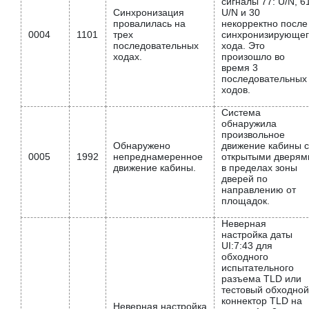
сигналы 77: U/N, 6
Синхронизация
U/N и 30
провалилась на
некорректно после
0004
1101
трех
синхронизирующе
последовательных
хода. Это
ходах.
произошло во
время 3
последовательных
ходов.
Система
обнаружила
произвольное
Обнаружено
движение кабины с
0005
1992
непреднамеренное
открытыми дверям
движение кабины.
в пределах зоны
дверей по
направлению от
площадок.
Неверная
настройка даты
UI:7:43 для
обходного
испытательного
разъема TLD или
тестовый обходной
коннектор TLD на
Неверная настройка