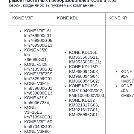
ремонт частотных преобразователей KONE в
всех
серий, когда-либо выпускаемых компанией.
KONE V3F
KONE KDL
KONE KR
KONE V3F16L
km769900g01,
km769900G05,
km769900G13;
KONE v3f20
KONE KDL16L
km
KM953503G21,
766080G01;
KM953503R121;
KONE v3f25
KONE KDL16R
km713990G01;
KM968094G03,
KONE 
KONE V3F25S
KM968094G04,
90A
km782999G01;
KM968094G02;
KM997
KONE V3F18
KONE KDL16S
KONE 
km839800G01,
KM5100400V002,
40A
km839800G13;
КМ51004000V003;
KM997
KONE v3f10
KONE KDL32
km50067284;
KM921317G03
,
KONE
KM921317G01,
V3F16ES
KM926996G01.
km713940G01;
KONE V3F16R
km870400G01
;
KONE V3F80