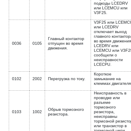
подкоды LCEDRV
или LCEMCU или
V3F25.
V3F25 или LCEMC
или LCEDRV
отключает выход
главного контактор
Главный контактор
во время движения
0036
0105
отпущен во время
LCEDRV или
движения.
LCEMCU или V3F2
сообщили о
неисправности
LCECPU.
Короткое
0102
2002
Перегрузка по току.
замыкание на
клеммах двигателя
Неисправность в
проводке или
разъеме
тормозного
Обрыв тормозного
0103
1002
резистора,
резистора.
неисправны
тормозной резисто
или транзистор в
тормозной цепи.