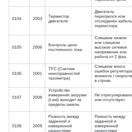
Двигатель
Термистор
перегрелся или
0104
2003
двигателя.
отсоединен кабель
термистора.
Слишком низкое
или слишком
Контроль цепи
0105
2006
высокое сетевое
постоянного тока.
напряжение или
работа от 2 фаз.
Слишком много
TFC (Счетчик
ошибок регулятора
0106
1001
неисправностей
момента / скорост
тахометра).
в строке.
Устройство
измерения загрузки
Не отрегулировано
0107
2008
(Lwd) выходит за
или отсутствует.
пределы шкалы.
Разность между
Разность между
заданной и
заданной и
0108
2009
измеренной
измеренной
скоростями
скоростями