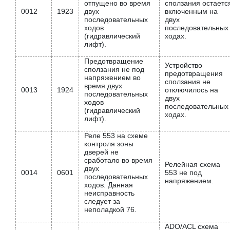
отпущено во время
сползания остаетс
0012
1923
двух
включенным на
последовательных
двух
ходов
последовательных
(гидравлический
ходах.
лифт).
Предотвращение
Устройство
сползания не под
предотвращения
напряжением во
сползания не
время двух
0013
1924
отключилось на
последовательных
двух
ходов
последовательных
(гидравлический
ходах.
лифт).
Реле 553 на схеме
контроля зоны
дверей не
сработало во время
Релейная схема
двух
0014
0601
553 не под
последовательных
напряжением.
ходов. Данная
неисправность
следует за
неполадкой 76.
ADO/ACL схема