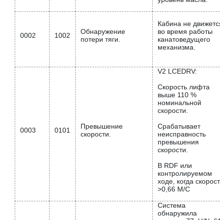
Кабина не движетс
Обнаружение
во время работы
0002
1002
потери тяги.
канатоведущего
механизма.
V2 LCEDRV:
Скорость лифта
выше 110 %
номинальной
скорости.
Превышение
Срабатывает
0003
0101
скорости.
неисправность
превышения
скорости.
В RDF или
контролируемом
ходе, когда скорос
>0,66 М/С
Система
обнаружила