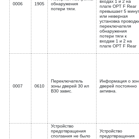
входах 1 и 2 на
0006
1905
обнаружения
плате OPT F Rear
потери тяги.
превышает 5 мину
или неверная
установка проводк
переключателя
обнаружения
потери тяги к
входам 1 и 2 на
плате OPT F Rear
Переключатель
Информация о зон
0007
0610
зоны дверей 30 ил
дверей постоянно
В30 завис.
активна.
Устройство
предотвращения
Устройство
сползания не было
предотвращения