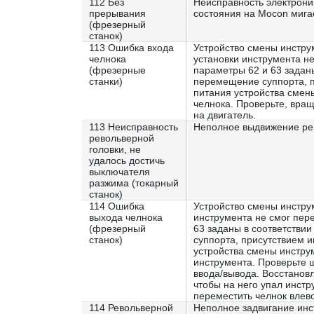
112 Без
Неисправность электрони
прерывания
состояния на Mocon мигае
(фрезерный
станок)
113 Ошибка входа
Устройство смены инстру
челнока
установки инструмента не
(фрезерные
параметры 62 и 63 заданы
станки)
перемещение суппорта, п
питания устройства смен
челнока. Проверьте, вращ
на двигатель.
113 Неисправность
Неполное выдвижение рев
револьверной
головки, не
удалось достичь
выключателя
разжима (токарный
станок)
114 Ошибка
Устройство смены инстру
выхода челнока
инструмента не смог пер
(фрезерный
63 заданы в соответстви
станок)
суппорта, присутствием 
устройства смены инстру
инструмента. Проверьте щ
ввода/вывода. Восстанов
чтобы на него упал инстр
переместить челнок влево
114 Револьверной
Неполное задвигание инс