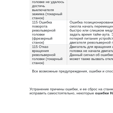
головке не удалось
достичь
выключателя
зажима (токарный
станок)
115 Ошибка
Ошибка позиционирования
поворота
смогла начать перемещен
револьверной
быстро или слишком медл
головки
задать время тайм-аута.
(фрезерный
потерей питания устройс
станок)
двигателя револьверной г
115 Отказ
Двигатель для вращения 
вращения
головка не начала двига
револьверной
Данный сигнал об ошибке
головки (токарный
может также вызвать откл
станок)
Все возможные предупреждения, ошибки и спо
Устранение причины ошибки, и ее сброс на стан
исправить самостоятельно, некоторые
ошибки H