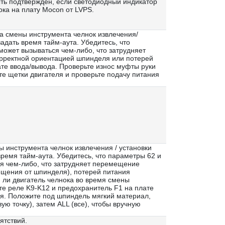
ть подтвержден, если светодиодный индикатор
ока на плату Mocon от LVPS.
а смены инструмента челнок извлечения/
адать время тайм-аута. Убедитесь, что
может вызываться чем-либо, что затрудняет
орректной ориентацией шпинделя или потерей
те ввода/вывода. Проверьте износ муфты руки
те щетки двигателя и проверьте подачу питания
 инструмента челнок извлечения / установки
ремя тайм-аута. Убедитесь, что параметры 62 и
ся чем-либо, что затрудняет перемещение
ещения от шпинделя), потерей питания
 ли двигатель челнока во время смены
те реле K9-K12 и предохранитель F1 на плате
ля. Положите под шпиндель мягкий материал,
ю точку), затем ALL (все), чтобы вручную
ятствий.