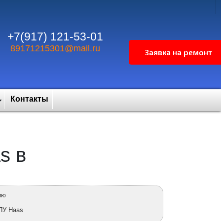
+7(917) 121-53-01
89171215301@mail.ru
Контакты
s в
ию
ПУ Haas