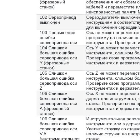
(фрезерный
обеспечения или сбоем о
станок)
кабелей и переместите и
неисправностью памяти M
102 Сервопривод
Серводвигатели выключен
выключен
инструкциям в соответст
для включения серводвиг
103 Превышение
Ось не может переместит
ошибки
программу на наличие ош
сервопривода оси
инструмента. Проверьте и
104 Слишком
Ось Y не может перемест
большая ошибка
инструмента, слишком бо
сервопривода оси
Проверьте свою программ
Y (фрезерные
инструментах и держателя
станки)
105 Слишком
Ось Z не может перемест
большая ошибка
инструмента, слишком бо
сервопривода оси
Проверьте свою программ
Z
инструментах и держателя
106 Слишком
Ось X не может перемест
большая ошибка
держателе инструмента, 
сервопривода оси
станка. Проверьте свою 
А (фрезерный
инструментах и держателя
станок)
106 Слишком
Инструментальная револь
большая ошибка
инструменте или в держа
сервопривода оси
Удалите стружку со стан
V A
наличие стружки на инстр
(инструментальная
станка.