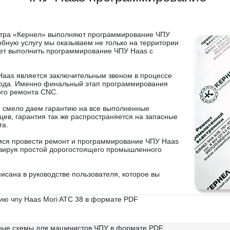
нтра «Кернел» выполняют программирование ЧПУ
бную услугу мы оказываем не только на территории
жет выполнить программирование ЧПУ Haas с
aas является заключительным звеном в процессе
хода. Именно финальный этап программирования
ого ремонта CNC.
 и смело даем гарантию на все выполненные
ев, гарантия так же распространяется на запасные
та.
емся провести ремонт и программирование ЧПУ Haas
зируя простой дорогостоящего промышленного
исана в руководстве пользователя, которое вы
нию чпу Haas Mori ATC 38 в формате PDF
чные схемы для машинистов ЧПУ в формате PDF