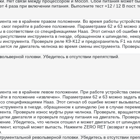
ки. Нет связи между процессором и Mocon. Сбой питания может бы
т 4 раза при включении питания. Выполните тест +12 / 12 В пост. т
мента не в крайнем правом положении. Во время работы устройств
 смог перейти в рабочее положение. Параметрами 62 и 63 можно з
 в соответствии со спецификациями Haas. Этот сигнал об ошибке 
рисутствием инструмента в гнезде, обращенном к шпинделю, нек
ы инструмента. Проверьте реле K9-K12 и предохранитель F1 на пла
ается ли двигатель челнока во время смены инструмента. Проверь
ольверной головки. Убедитесь в отсутствии препятствий.
мента не в крайнем левом положении. При работе устройства смены
ейти в положение «извлечен». Параметрами 62 и 63 можно задать в
и со спецификациями Haas. Этот сигнал об ошибке может вызывать
инструмента в гнезде, обращенном к шпинделю (не в случае перем
мента. Проверьте износ муфты руки челнока. Проверьте, вращается
етки двигателя и проверьте подачу питания на двигатель. Проверь
ление. Убедитесь, что челнок отошел и может двигаться от шпинде
умент, который может выпасть. Нажмите ZERO RET (возврат в нулеву
.
трументальной револьверной головки. Убедитесь в отсутствии преп