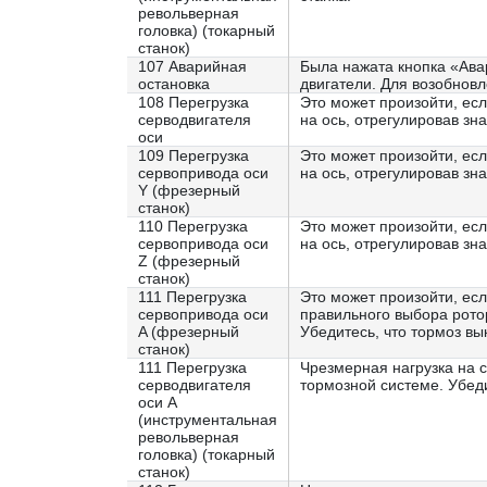
револьверная
головка) (токарный
станок)
107 Аварийная
Была нажата кнопка «Ава
остановка
двигатели. Для возобнов
108 Перегрузка
Это может произойти, есл
серводвигателя
на ось, отрегулировав зн
оси
109 Перегрузка
Это может произойти, есл
сервопривода оси
на ось, отрегулировав зн
Y (фрезерный
станок)
110 Перегрузка
Это может произойти, есл
сервопривода оси
на ось, отрегулировав зн
Z (фрезерный
станок)
111 Перегрузка
Это может произойти, есл
сервопривода оси
правильного выбора ротор
A (фрезерный
Убедитесь, что тормоз вы
станок)
111 Перегрузка
Чрезмерная нагрузка на 
серводвигателя
тормозной системе. Убеди
оси A
(инструментальная
револьверная
головка) (токарный
станок)