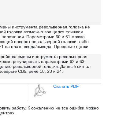
смены инструмента револьверная головка не
ной головки возможно вращался слишком
м положении. Параметрами 60 и 61 можно
няющей поворот револьверной головки, либо
F1 на плате ввода/вывода. Проверьте щетки
стройства смены инструмента револьверная
можно регулировать параметрами 62 и 63.
щению револьверной головки. Данный сигнал
оверьте CB5, реле 18, 23 и 24.
Скачать PDF
овить работу. К сожалению не все ошибки можно
ентрах.