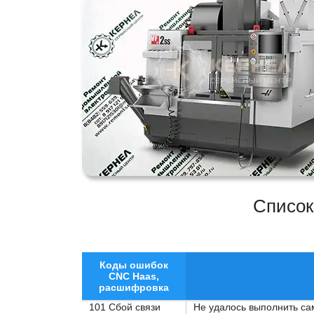
Список
Коды ошибок
CNC Haas,
расшифровка
101 Сбой связи
Не удалось выполнить са