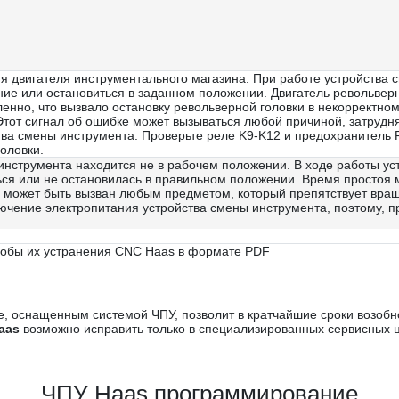
 двигателя инструментального магазина. При работе устройства 
ие или остановиться в заданном положении. Двигатель револьвер
енно, что вызвало остановку револьверной головки в некорректно
 Этот сигнал об ошибке может вызываться любой причиной, затруд
тва смены инструмента. Проверьте реле K9-K12 и предохранитель 
оловки.
инструмента находится не в рабочем положении. В ходе работы у
ться или не остановилась в правильном положении. Время простоя 
 может быть вызван любым предметом, который препятствует вра
ючение электропитания устройства смены инструмента, поэтому, пр
собы их устранения CNC Haas в формате PDF
ке, оснащенным системой ЧПУ, позволит в кратчайшие сроки возобн
aas
возможно исправить только в специализированных сервисных ц
ЧПУ Haas программирование