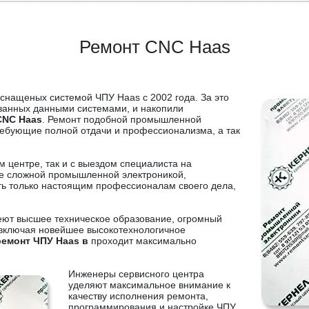
Ремонт CNC Haas
снащеных системой ЧПУ Haas с 2002 года. За это
ованных данными системами, и накопили
CNC Haas
. Ремонт подобной промышленной
требующие полной отдачи и профессионализма, а так
м центре, так и с выездом специалиста на
не сложной промышленной электроникой,
ь только настоящим профессионалам своего дела,
.
еют высшее техническое образование, огромный
включая новейшее высокотехнологичное
ремонт ЧПУ Haas в
проходит максимально
Инженеры сервисного центра
уделяют максимальное внимание к
качеству исполнения ремонта,
программирования и настройке ЧПУ,