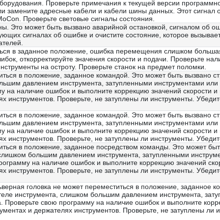
борудования. Проверьте примечания к текущей версии программн
ли замените адресные кабели и кабели шины данных. Этот сигнал 
oCon. Проверьте световые сигналы состояния.
ы. Это может быть вызвано аварийной остановкой, сигналом об о
вующих сигналах об ошибке и очистите состояние, которое вызыва
ателей.
ься в заданное положение, ошибка перемещения слишком большая.
ибок, откорректируйте значения скорости и подачи. Проверьте нал
нструменты на остроту. Проверьте станок на предмет поломки.
иться в положение, заданное командой. Это может быть вызвано с
льшим давлением инструмента, затупленными инструментами или по
у на наличие ошибок и выполните коррекцию значений скорости и 
х инструментов. Проверьте, не затуплены ли инструменты. Убедите
иться в положение, заданное командой. Это может быть вызвано с
льшим давлением инструмента, затупленными инструментами или по
у на наличие ошибок и выполните коррекцию значений скорости и 
х инструментов. Проверьте, не затуплены ли инструменты. Убедите
иться в положение, заданное посредством команды. Это может быт
слишком большим давлением инструмента, затупленными инструмен
программу на наличие ошибок и выполните коррекцию значений скор
х инструментов. Проверьте, не затуплены ли инструменты. Убедите
верная головка не может переместиться в положение, заданное ко
теле инструмента, слишком большим давлением инструмента, зату
ка. Проверьте свою программу на наличие ошибок и выполните корр
ументах и держателях инструментов. Проверьте, не затуплены ли 