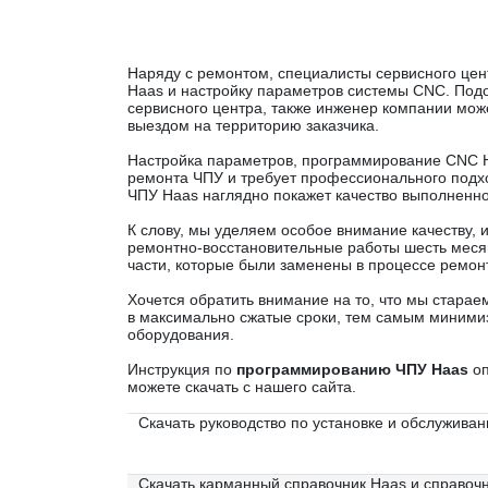
Наряду с ремонтом, специалисты сервисного це
Haas и настройку параметров системы CNC. Подо
сервисного центра, также инженер компании мо
выездом на территорию заказчика.
Настройка параметров, программирование CNC H
ремонта ЧПУ и требует профессионального под
ЧПУ Haas наглядно покажет качество выполненн
К слову, мы уделяем особое внимание качеству,
ремонтно-восстановительные работы шесть месяц
части, которые были заменены в процессе ремон
Хочется обратить внимание на то, что мы стара
в максимально сжатые сроки, тем самым миними
оборудования.
Инструкция по
программированию ЧПУ Haas
оп
можете скачать с нашего сайта.
Скачать руководство по установке и обслужива
Скачать карманный справочник Haas и справо