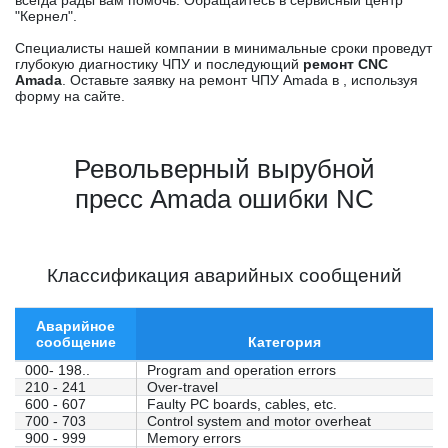
всегда рады вам помочь. Обращайтесь в сервисный центр
"Кернел".
Специалисты нашей компании в минимальные сроки проведут
глубокую диагностику ЧПУ и последующий
ремонт CNC
Amada
. Оставьте заявку на ремонт ЧПУ Amada в , используя
форму на сайте.
Револьверный вырубной
пресс Amada ошибки NC
Классификация аварийных сообщений
Аварийное
сообщение
Категория
000- 198..
Program and operation errors
210 - 241
Over-travel
600 - 607
Faulty PC boards, cables, etc.
700 - 703
Control system and motor overheat
900 - 999
Memory errors