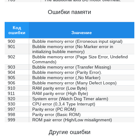
Ошибки памяти
Код
ошибки
Значение
900
Bubble memory error (Erroneous input signal)
901
Bubble memory error (No Marker error in
initializing bubble memory)
902
Bubble memory error (Page Size Error, Undefind
Commands)
903
Bubble memory error (Transfer Missing)
904
Bubble memory error (Parity Error).
905
Bubble memory error (,No Marker)
906
Bubble memory error (Many Defect Loops)
910
RAM parity error (Low Byte)
911
RAM parity error (High Byte)
920
System error (Watch Dog Timer alarm)
930
CPU error (0,3,4 Type Interrupt)
997
Parity error (PC ROM)
998
Parity error (Basic ROM)
999
ROM pair error (High/Low misalignment)
Другие ошибки