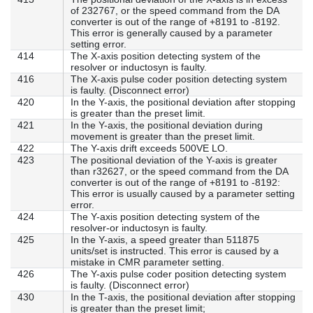
of 232767, or the speed command from the DA
converter is out of the range of +8191 to -8192.
This error is generally caused by a parameter
setting error.
414
The X-axis position detecting system of the
resolver or inductosyn is faulty.
416
The X-axis pulse coder position detecting system
is faulty. (Disconnect error)
420
In the Y-axis, the positional deviation after stopping
is greater than the preset limit.
421
In the Y-axis, the positional deviation during
movement is greater than the preset limit.
422
The Y-axis drift exceeds 500VE LO.
423
The positional deviation of the Y-axis is greater
than r32627, or the speed command from the DA
converter is out of the range of +8191 to -8192:
This error is usually caused by a parameter setting
error.
424
The Y-axis position detecting system of the
resolver-or inductosyn is faulty.
425
In the Y-axis, a speed greater than 511875
units/set is instructed. This error is caused by a
mistake in CMR parameter setting.
426
The Y-axis pulse coder position detecting system
is faulty. (Disconnect error)
430
In the T-axis, the positional deviation after stopping
is greater than the preset limit;