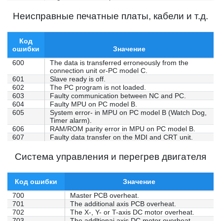
Неисправные печатные платы, кабели и т.д.
Код
ошибки
Значение
600
The data is transferred erroneously from the
connection unit or-PC model C.
601
Slave ready is off.
602
The PC program is not loaded.
603
Faulty communication between NC and PC.
604
Faulty MPU on PC model B.
605
System error- in MPU on PC model B (Watch Dog,
Timer alarm).
606
RAM/ROM parity error in MPU on PC model B.
607
Faulty data transfer on the MDI and CRT unit.
Система управления и перегрев двигателя
Код ошибки
Значение
700
Master PCB overheat.
701
The additional axis PCB overheat.
702
The X-, Y- or T-axis DC motor overheat.
703
The addltionai axis DC motor overheat.