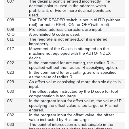
007
The decimal point is entered incorrectly. The
decimal point is used in the address which
prohibits it, or two or more decimal points are
used.
008
The TAPE READER switch is not in AUTO (without
reel), or not in REEL, ON, or OFF‘(with reel).
009
Prohibited address characters are input.
O!O
A prohibited G code is used.
011
The feedrate is not entered,.or it is entered
improperly.
017
Movement of the C-axis is attempted on the
machine not equipped with the AUTO-INDEX
device.
022
In the command for arc cutting, the radius R is-
specified without the. radius- R specifying option.
023
In the command for arc cutting, zero is specified
as the value of radius R.
029
An offset value consisting of more than six digits is
input.
030
The offset value instructed by the D code for tool
compensation is too large.
031
In the program input for.offset value, the value of P
specifying the offset value is too large, or P is not
entered.
032
In the program input for offset value, the offset
value instructed by R is too large.
033
The point of intersection is unobtainable in the