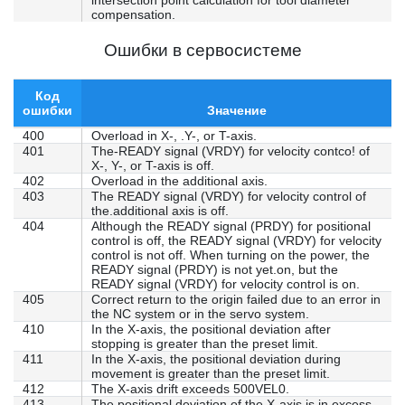
intersection point calculation for tool diameter
compensation.
Ошибки в сервосистеме
Код
ошибки
Значение
400
Overload in X-, .Y-, or T-axis.
401
The-READY signal (VRDY) for velocity contco! of
X-, Y-, or T-axis is off.
402
Overload in the additional axis.
403
The READY signal (VRDY) for velocity control of
the.additional axis is off.
404
Although the READY signal (PRDY) for positional
control is off, the READY signal (VRDY) for velocity
control is not off. When turning on the power, the
READY signal (PRDY) is not yet.on, but the
READY signal (VRDY) for velocity control is on.
405
Correct return to the origin failed due to an error in
the NC system or in the servo system.
410
In the X-axis, the positional deviation after
stopping is greater than the preset limit.
411
In the X-axis, the positional deviation during
movement is greater than the preset limit.
412
The X-axis drift exceeds 500VEL0.
413
The positional deviation of the X-axis is in excess