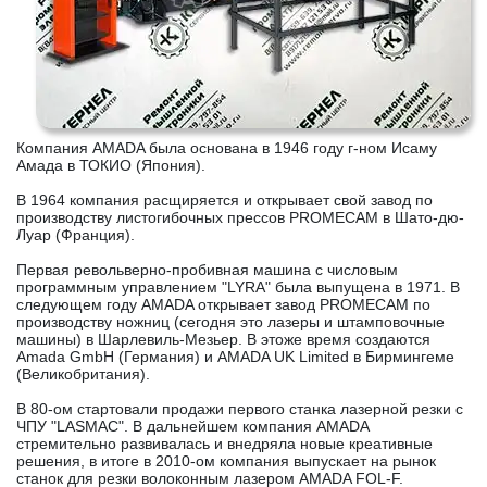
Компания AMADA была основана в 1946 году г-ном Исаму
Амада в ТОКИО (Япония).
В 1964 компания расщиряется и открывает свой завод по
производству листогибочных прессов PROMECAM в Шато-дю-
Луар (Франция).
Первая револьверно-пробивная машина с числовым
программным управлением "LYRA" была выпущена в 1971. В
следующем году AMADA открывает завод PROMECAM по
производству ножниц (сегодня это лазеры и штамповочные
машины) в Шарлевиль-Мезьер. В этоже время создаются
Amada GmbH (Германия) и AMADA UK Limited в Бирмингеме
(Великобритания).
В 80-ом стартовали продажи первого станка лазерной резки с
ЧПУ "LASMAC". В дальнейшем компания AMADA
стремительно развивалась и внедряла новые креативные
решения, в итоге в 2010-ом компания выпускает на рынок
станок для резки волоконным лазером AMADA FOL-F.