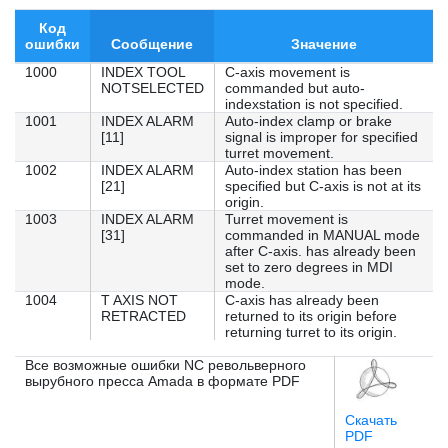
Код
ошибки
Сообщение
Значение
1000
INDEX TOOL
C-axis movement is
NOTSELECTED
commanded but auto-
indexstation is not specified.
1001
INDEX ALARM
Auto-index clamp or brake
[11]
signal is improper for specified
turret movement.
1002
INDEX ALARM
Auto-index station has been
[21]
specified but C-axis is not at its
origin.
1003
INDEX ALARM
Turret movement is
[31]
commanded in MANUAL mode
after C-axis. has already been
set to zero degrees in MDI
mode.
1004
T AXIS NOT
C-axis has already been
RETRACTED
returned to its origin before
returning turret to its origin.
Все возможные ошибки NC револьверного
вырубного пресса Amada в формате PDF
Скачать
PDF