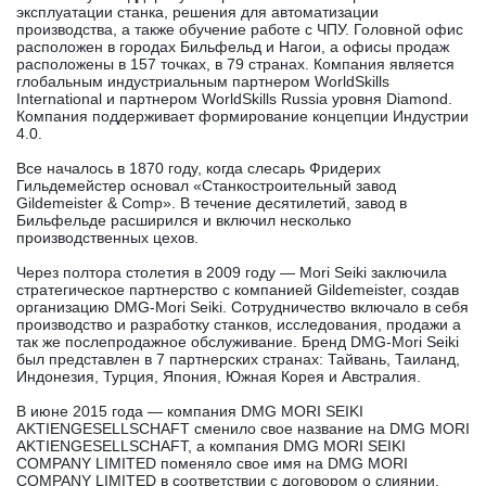
эксплуатации станка, решения для автоматизации
производства, а также обучение работе с ЧПУ. Головной офис
расположен в городах Бильфельд и Нагои, а офисы продаж
расположены в 157 точках, в 79 странах. Компания является
глобальным индустриальным партнером WorldSkills
International и партнером WorldSkills Russia уровня Diamond.
Компания поддерживает формирование концепции Индустрии
4.0.
Все началось в 1870 году, когда слесарь Фридерих
Гильдемейстер основал «Станкостроительный завод
Gildemeister & Comp». В течение десятилетий, завод в
Бильфельде расширился и включил несколько
производственных цехов.
Через полтора столетия в 2009 году — Mori Seiki заключила
стратегическое партнерство с компанией Gildemeister, создав
организацию DMG-Mori Seiki. Сотрудничество включало в себя
производство и разработку станков, исследования, продажи а
так же послепродажное обслуживание. Бренд DMG-Mori Seiki
был представлен в 7 партнерских странах: Тайвань, Таиланд,
Индонезия, Турция, Япония, Южная Корея и Австралия.
В июне 2015 года — компания DMG MORI SEIKI
AKTIENGESELLSCHAFT сменило свое название на DMG MORI
AKTIENGESELLSCHAFT, а компания DMG MORI SEIKI
COMPANY LIMITED поменяло свое имя на DMG MORI
COMPANY LIMITED в соответствии с договором о слиянии.