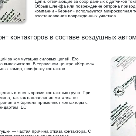
Цепи, отвечающие за сбор данных с датчиков ток
Обрыв шлейфа или повреждение оптрона приводит
компании «Кернел» используется микроскопная т
восстановления поврежденных участков.
нт контакторов в составе воздушных авто
щий за коммутацию силовых цепей. Его
го выключателя. В сервисном центре «Кернел»
ьных камер, шлифовку контактов.
енить степень эрозии контактных групп. При
мена, так как наплавление металла не
крения в «Кернел» применяют контакторы с
андартам IEC.
ушки — частая причина отказа контактора. С