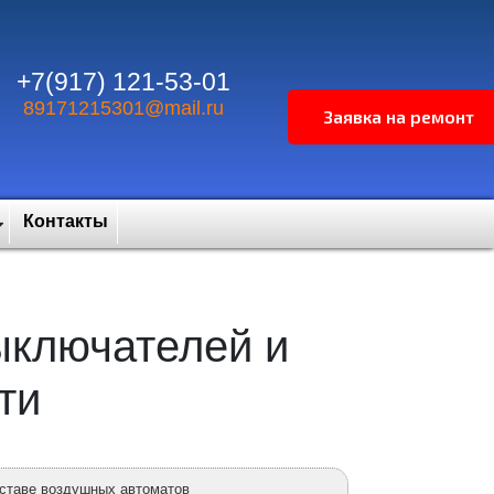
+7(917) 121-53-01
89171215301@mail.ru
Контакты
ыключателей и
ти
оставе воздушных автоматов