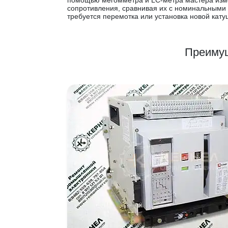
помощью мегомметра и LC-метра мастера изм
сопротивления, сравнивая их с номинальными
требуется перемотка или установка новой кату
Преимущ