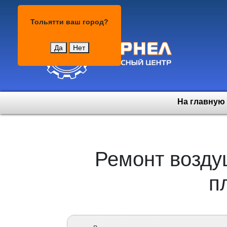
Тольятти
Тольятти
ваш город?
Да
Нет
На главную
Ремонт возду
п