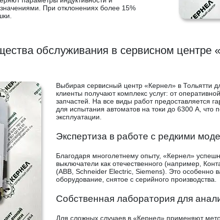
еряют параметры индуктивности и
 значениями. При отклонениях более 15%
шки.
ества обслуживания в сервисном центре 
Выбирая сервисный центр «Кернел» в Тольятти д
клиенты получают комплекс услуг: от оперативно
запчастей. На все виды работ предоставляется г
для испытания автоматов на токи до 6300 А, что
эксплуатации.
Экспертиза в работе с редкими мод
Благодаря многолетнему опыту, «Кернел» успеш
выключатели как отечественного (например, Конта
(ABB, Schneider Electric, Siemens). Это особенн
оборудование, снятое с серийного производства.
Собственная лаборатория для анали
Для сложных случаев в «Кернел» применяют мето