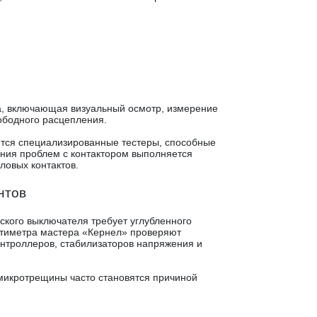
а, включающая визуальный осмотр, измерение
ободного расцепления.
ются специализированные тестеры, способные
ения проблем с контактором выполняется
ловых контактов.
нтов
ского выключателя требует углубленного
тиметра мастера «Кернел» проверяют
онтроллеров, стабилизаторов напряжения и
микротрещины часто становятся причиной