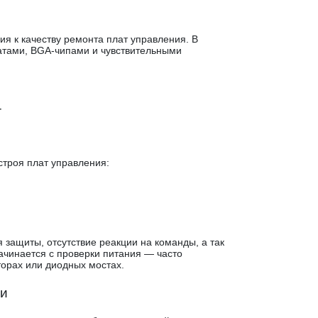
 к качеству ремонта плат управления. В
атами, BGA-чипами и чувствительными
т
троя плат управления:
защиты, отсутствие реакции на команды, а так
ачинается с проверки питания — часто
торах или диодных мостах.
зи