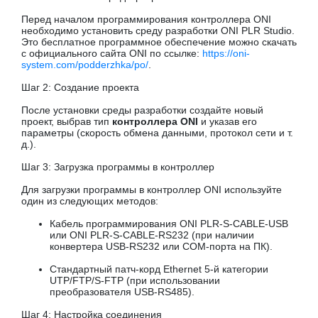
Перед началом программирования контроллера ONI
необходимо установить среду разработки ONI PLR Studio.
Это бесплатное программное обеспечение можно скачать
с официального сайта ONI по ссылке:
https://oni-
system.com/podderzhka/po/
.
Шаг 2: Создание проекта
После установки среды разработки создайте новый
проект, выбрав тип
контроллера ONI
и указав его
параметры (скорость обмена данными, протокол сети и т.
д.).
Шаг 3: Загрузка программы в контроллер
Для загрузки программы в контроллер ONI используйте
один из следующих методов:
Кабель программирования ONI PLR-S-CABLE-USB
или ONI PLR-S-CABLE-RS232 (при наличии
конвертера USB-RS232 или COM-порта на ПК).
Стандартный патч-корд Ethernet 5-й категории
UTP/FTP/S-FTP (при использовании
преобразователя USB-RS485).
Шаг 4: Настройка соединения