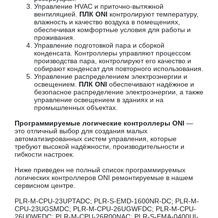
Управление HVAC и приточно-вытяжной
вентиляцией.
ПЛК ONI
контролируют температуру,
влажность и качество воздуха в помещениях,
обеспечивая комфортные условия для работы и
проживания.
Управление подготовкой пара и сборкой
конденсата. Контроллеры управляют процессом
производства пара, контролируют его качество и
собирают конденсат для повторного использования.
Управление распределением электроэнергии и
освещением.
ПЛК ONI
обеспечивают надёжное и
безопасное распределение электроэнергии, а также
управление освещением в зданиях и на
промышленных объектах.
Программируемые логические контроллеры ONI
—
это отличный выбор для создания малых
автоматизированных систем управления, которые
требуют высокой надёжности, производительности и
гибкости настроек.
Ниже приведен не полный список программируемых
логических контроллеров ONI ремонтируемые в нашем
сервисном центре.
PLR-M-CPU-23UPTADC; PLR-S-EMD-1600NR-DC; PLR-M-
CPU-23UGSMDC; PLR-M-CPU-26UGWFDC; PLR-M-CPU-
26U0WFDC; PLR-M-CPU-26R00NAC; PLR-S-EMA-0400UI-