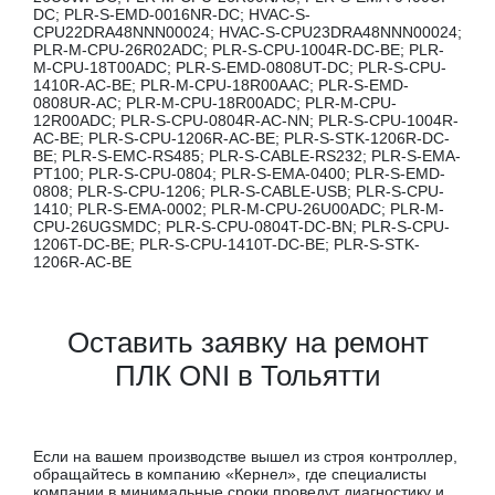
DC; PLR-S-EMD-0016NR-DC; HVAC-S-
CPU22DRA48NNN00024; HVAC-S-CPU23DRA48NNN00024;
PLR-M-CPU-26R02ADC; PLR-S-CPU-1004R-DC-BE; PLR-
M-CPU-18T00ADC; PLR-S-EMD-0808UT-DC; PLR-S-CPU-
1410R-AC-BE; PLR-M-CPU-18R00AAC; PLR-S-EMD-
0808UR-AC; PLR-M-CPU-18R00ADC; PLR-M-CPU-
12R00ADC; PLR-S-CPU-0804R-AC-NN; PLR-S-CPU-1004R-
AC-BE; PLR-S-CPU-1206R-AC-BE; PLR-S-STK-1206R-DC-
BE; PLR-S-EMC-RS485; PLR-S-CABLE-RS232; PLR-S-EMA-
PT100; PLR-S-CPU-0804; PLR-S-EMA-0400; PLR-S-EMD-
0808; PLR-S-CPU-1206; PLR-S-CABLE-USB; PLR-S-CPU-
1410; PLR-S-EMA-0002; PLR-M-CPU-26U00ADC; PLR-M-
CPU-26UGSMDC; PLR-S-CPU-0804T-DC-BN; PLR-S-CPU-
1206T-DC-BE; PLR-S-CPU-1410T-DC-BE; PLR-S-STK-
1206R-AC-BE
Оставить заявку на ремонт
ПЛК ONI в Тольятти
Если на вашем производстве вышел из строя контроллер,
обращайтесь в компанию «Кернел», где специалисты
компании в минимальные сроки проведут диагностику и