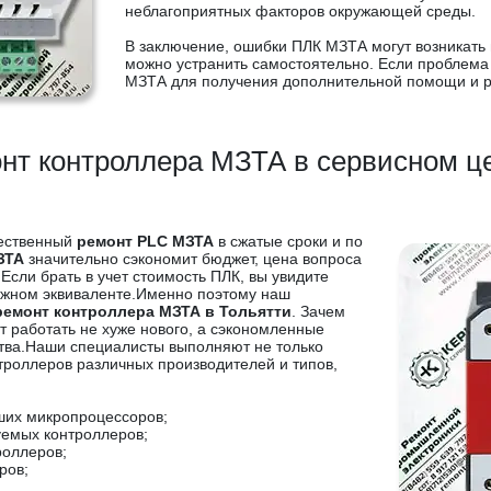
неблагоприятных факторов окружающей среды.
В заключение, ошибки ПЛК МЗТА могут возникать 
можно устранить самостоятельно. Если проблема 
МЗТА для получения дополнительной помощи и 
нт контроллера МЗТА в сервисном ц
чественный
ремонт PLC МЗТА
в сжатые сроки и по
ЗТА
значительно сэкономит бюджет, цена вопроса
 Если брать в учет стоимость ПЛК, вы увидите
нежном эквиваленте.Именно поэтому наш
ремонт контроллера МЗТА в Тольятти
. Зачем
т работать не хуже нового, а сэкономленные
ства.Наши специалисты выполняют не только
нтроллеров различных производителей и типов,
ших микропроцессоров;
уемых контроллеров;
роллеров;
ров;