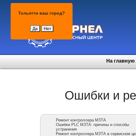
Тольятти
Тольятти
ваш город?
Да
Нет
На главную
Ошибки и ре
Ремонт контроллера МЗТА
Ошибки PLC МЗТА: причины и способы
устранения
Ремонт контроллера МЗТА в сервисном це