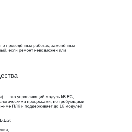
я о проведённых работах, заменённых
вый, если ремонт невозможен или
щества
и) — это управляющий модуль kB.EG,
ологическими процессами, не требующими
ежиме ПЛК и поддерживает до 16 модулей
B.EG:
ения;