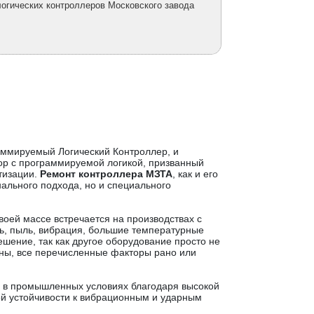
огических контроллеров Московского завода
ммируемый Логический Контроллер, и
ор с программируемой логикой, призванный
тизации.
Ремонт контроллера МЗТА
, как и его
ального подхода, но и специального
ей массе встречается на производствах с
зь, пыль, вибрация, большие температурные
шение, так как другое оборудование просто не
роны, все перечисленные факторы рано или
 в промышленных условиях благодаря высокой
ой устойчивости к вибрационным и ударным