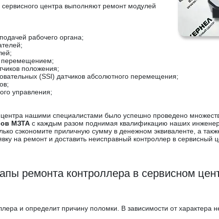
о сервисного центра выполняют ремонт модулей
подачей рабочего органа;
ателей;
лей;
я перемещением;
тчиков положения;
вательных (SSI) датчиков абсолютного перемещения;
ов;
ого управления;
го центра нашими специалистами было успешно проведено множес
ров МЗТА
с каждым разом поднимая квалификацию наших инженер
ько сэкономите приличную сумму в денежном эквиваленте, а также 
вку на ремонт и доставить неисправный контроллер в сервисный ц
апы ремонта контроллера в сервисном цен
ллера и определит причину поломки. В зависимости от характера 