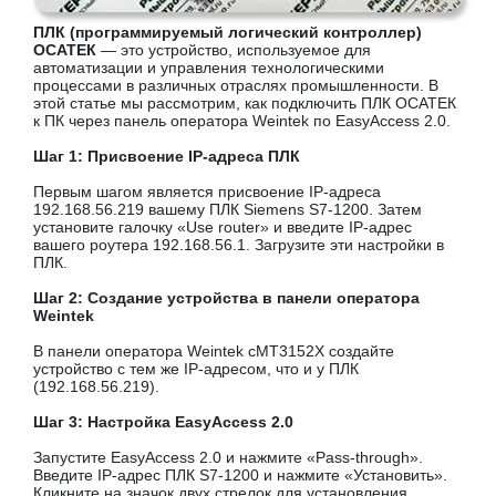
ПЛК (программируемый логический контроллер)
ОСАТЕК
— это устройство, используемое для
автоматизации и управления технологическими
процессами в различных отраслях промышленности. В
этой статье мы рассмотрим, как подключить ПЛК ОСАТЕК
к ПК через панель оператора Weintek по EasyAccess 2.0.
Шаг 1: Присвоение IP-адреса ПЛК
Первым шагом является присвоение IP-адреса
192.168.56.219 вашему ПЛК Siemens S7-1200. Затем
установите галочку «Use router» и введите IP-адрес
вашего роутера 192.168.56.1. Загрузите эти настройки в
ПЛК.
Шаг 2: Создание устройства в панели оператора
Weintek
В панели оператора Weintek cMT3152X создайте
устройство с тем же IP-адресом, что и у ПЛК
(192.168.56.219).
Шаг 3: Настройка EasyAccess 2.0
Запустите EasyAccess 2.0 и нажмите «Pass-through».
Введите IP-адрес ПЛК S7-1200 и нажмите «Установить».
Кликните на значок двух стрелок для установления