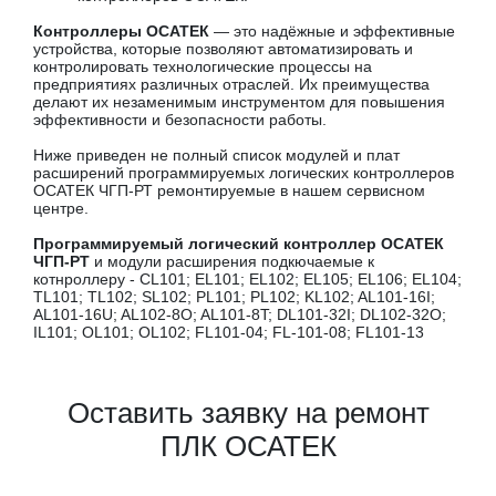
Контроллеры ОСАТЕК
— это надёжные и эффективные
устройства, которые позволяют автоматизировать и
контролировать технологические процессы на
предприятиях различных отраслей. Их преимущества
делают их незаменимым инструментом для повышения
эффективности и безопасности работы.
Ниже приведен не полный список модулей и плат
расширений программируемых логических контроллеров
ОСАТЕК ЧГП-РТ ремонтируемые в нашем сервисном
центре.
Программируемый логический контроллер ОСАТЕК
ЧГП-РТ
и модули расширения подкючаемые к
котнроллеру - CL101; EL101; EL102; EL105; EL106; EL104;
TL101; TL102; SL102; PL101; PL102; KL102; AL101-16I;
AL101-16U; AL102-8O; AL101-8T; DL101-32I; DL102-32O;
IL101; OL101; OL102; FL101-04; FL-101-08; FL101-13
Оставить заявку на ремонт
ПЛК ОСАТЕК