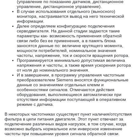
(управление по показанию датчиков, дистанционное
управление, дистанционное управление).
В случае использования отдельного (выносного)
монитора, настраивается вывод на него технической
информации.
Далее определяем конфигурацию подключения
серводвигателя. На данной стадии задаются такие
параметры как- возможность применения обратной
связи либо без ее применения, а в память блока
заносятся данные по: величине крутящего момента,
мощности потребителей, номинальное значения
частоты, напряжение, ток и скорости вращения ротора.
Программируется минимально допустимая величина
напряжения и частоты, а также время ускорения ротора
от ноля до номинального значения.
И в завершении, в программу управления частотным
преобразователем Siemens вносятся функциональные
данные со значениями отдельных клемм и
особенностями сигналов. Отмечаются действия
оборудования, выполняющиеся автоматически при
отсутствии информации поступающей в оперативном
режиме с датчика.
В некоторых частотниках существует пункт наличия/отсутствия
фильтра в цепи питания двигателя. Этот пункт отвечает за
подключение различных видов нагрузок, в том случае, когда
возможно выбрать нормальное или инверсное изменение
частоты при повышении уровня сигнала обратной связи.