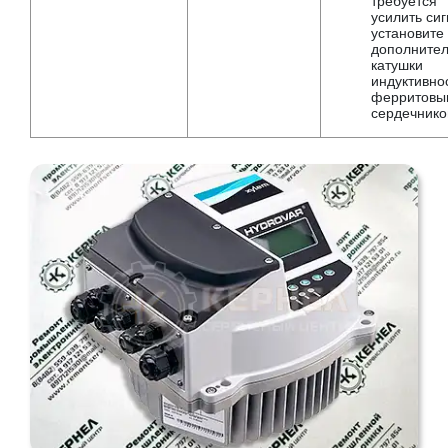
требуется
усилить сиг
установите
дополните
катушки
индуктивно
ферритовы
сердечнико