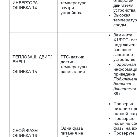
отверстий
ИНВЕРТОРА
температура
двигателя
ОШИБКА 14
внутри
устройства
устройства.
Высокая
температу
среды
Замкните
X1/PTC, ес
подключен
внешнее
защитное
ТЕПЛОЗАЩ. ДВИГ./
PTC-датчик
устройство.
ВНЕШ.
достиг
Подробная
температуры
информац
ОШИБКА 15
размыкания.
приведена 
Подключен
датчика
двигателя
39).
Проверьте
питание пр
полной нагр
Проверьте
наличие сб
Одна фаза
фазы на вх
СБОЙ ФАЗЫ
питания не
Проверьте
ОШИБКА 16