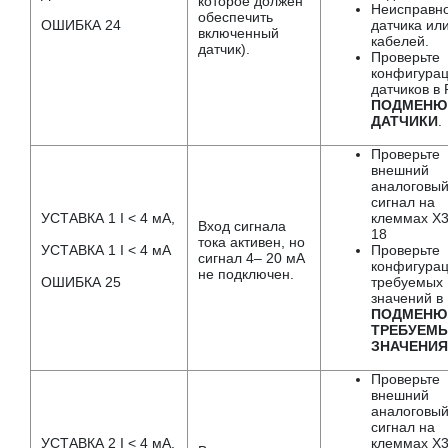
которое должен
Неисправно
обеспечить
ОШИБКА 24
датчика ил
включенный
кабелей.
датчик).
Проверьте
конфигура
датчиков в
ПОДМЕНЮ
ДАТЧИКИ
.
Проверьте
внешний
аналоговы
сигнал на
УСТАВКА 1 I < 4 мА,
клеммах X3
Вход сигнала
18
тока активен, но
УСТАВКА 1 I < 4 мА
Проверьте
сигнал 4– 20 мА
конфигура
не подключен.
ОШИБКА 25
требуемых
значений в
ПОДМЕНЮ
ТРЕБУЕМ
ЗНАЧЕНИЯ
Проверьте
внешний
аналоговы
сигнал на
УСТАВКА 2 I < 4 мА,
клеммах X3