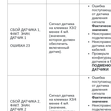
Ошибка
поступающ
от датчика
давления
сигнала
Сигнал датчика
Фактическ
на клеммах X3/2
СБОЙ ДАТЧИКА 1,
значение
.
менее 4 мА
ФАКТ. ЗНАЧ.
Неисправно
(значение,
ДАТЧИК 1
подключени
которое должен
Неисправно
обеспечить
ОШИБКА 23
датчика ил
включенный
кабелей.
датчик).
Проверьте
конфигура
датчиков в
ПОДМЕНЮ
ДАТЧИКИ
.
Ошибка
поступающ
от датчика
давления
сигнала
Сигнал датчика
Фактическ
на клеммах X3/4
СБОЙ ДАТЧИКА 2,
значение
.
менее 4 мА
ФАКТ. ЗНАЧ.
Неисправно
(значение,
ДАТЧИК 2
подключени