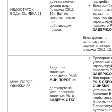
датчика низкого
настройки.
уровня воды
Если ошиб
НЕДОСТАТОК
(клеммы X3/11-
появляется
ВОДЫ ОШИБКА 21
12). Датчик
только на
включен только
короткое в
при
отрегулиру
работающем
параметр 
насосе.
ЗАДЕРЖ.О
Если датчик не
используется,
замкните накорот
клеммы X3/11-12
Проверьте 
ускорения 
отрегулиру
Заданное
параметр 
значение
ЗАДЕРЖ.О
параметра P605
Для парам
МИН.ПОРОГ
не
МИН. ПОРОГ
P615
СБРО
ОШИБКА 22
ОШИБКИ
достигнуто за
установите
установленное
значение
В
значение P610
чтобы мож
ЗАДЕРЖ.ОТКЛ.
.
было выпо
5 перезапус
пустой сис