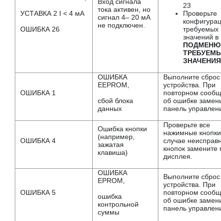
Вход сигнала
23
тока активен, но
УСТАВКА 2 I < 4 мА
Проверьте
сигнал 4– 20 мА
конфигура
не подключен.
ОШИБКА 26
требуемых
значений в
ПОДМЕНЮ
ТРЕБУЕМ
ЗНАЧЕНИЯ
ОШИБКА
Выполните сброс
EEPROM,
устройства. При
ОШИБКА 1
повторном сооб
сбой блока
об ошибке замен
данных
панель управлен
Проверьте все
Ошибка кнопки
нажимные кнопки
(например,
ОШИБКА 4
случае неисправ
зажатая
кнопок замените 
клавиша)
дисплея.
ОШИБКА
Выполните сброс
EPROM,
устройства. При
ОШИБКА 5
повторном сооб
ошибка
об ошибке замен
контрольной
панель управлен
суммы