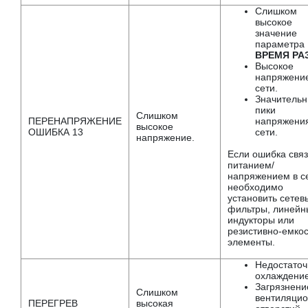
Слишком
высокое
значение
параметра
ВРЕМЯ РАЗ
Высокое
напряжение
сети.
Значитель
пики
Слишком
ПЕРЕНАПРЯЖЕНИЕ
напряжения
высокое
ОШИБКА 13
сети.
напряжение.
Если ошибка связ
питанием/
напряжением в с
необходимо
установить сетев
фильтры, линейн
индукторы или
резистивно-емко
элементы.
Недостаточ
охлаждени
Загрязнени
Слишком
вентиляци
ПЕРЕГРЕВ
высокая