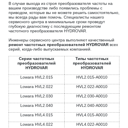
В случае выхода из строя преобразователя частоты на
вашем производстве либо появились проблемы с
приводом, которые вы не можете решить самостоятельно,
мы всегда рады вам помочь. Специалисты нашего
сервисного центра в минимальные сроки проведут
глубокую диагностику с последующим ремонтом
частотного преобразователя HYDROVAR.
Инженеры сервисного центра выполняют качественный
ремонт частотных преобразователей HYDROVAR
всех
серий, когда-либо выпускаемых компанией.
Серии частотных
Типы частотных
преобразователей
преобразователей
HYDROVAR
HYDROVAR
Lowara HVL2.015
HVL2.015-A0010
Lowara HVL2.022
HVL2.022-A0010
Lowara HVL2.030
HVL2.030-A0010
Lowara HVL2.040
HVL2.040-A0010
Lowara HVL4.015
HVL4.015-A0010
Lowara HVL4.022
HVL4.022-A0010