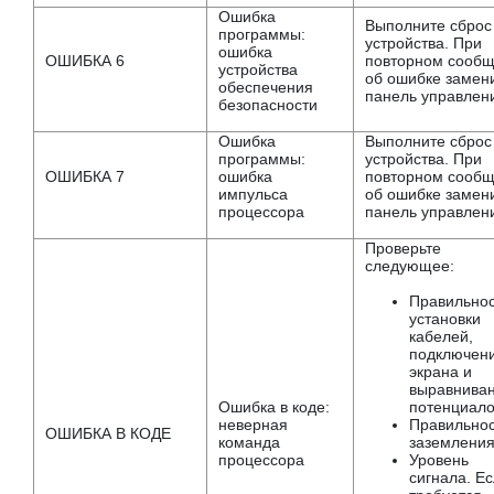
Ошибка
Выполните сброс
программы:
устройства. При
ошибка
ОШИБКА 6
повторном сооб
устройства
об ошибке замен
обеспечения
панель управлен
безопасности
Ошибка
Выполните сброс
программы:
устройства. При
ОШИБКА 7
ошибка
повторном сооб
импульса
об ошибке замен
процессора
панель управлен
Проверьте
следующее:
Правильнос
установки
кабелей,
подключен
экрана и
выравнива
Ошибка в коде:
потенциало
неверная
Правильнос
ОШИБКА В КОДЕ
команда
заземления
процессора
Уровень
сигнала. Е