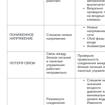
работает.
автоматиче
выключател
Визуально
проверьте 
на входных
клеммах.
Низкое
напряжение
ПОНИЖЕННОЕ
Слишком низкое
сети
НАПРЯЖЕНИЕ
напряжение.
Сбой фазы
входе
Асимметри
Связь между
Проверьте
блоком питания
правильность
и панелью
ПОТЕРЯ СВЯЗИ
соединения меж
управления
блоком питания и
работает
панелью управле
неправильно.
Слишком н
значения
входного
давления и
минимальн
Разомкнуто
уровня вод
соединение
Измените