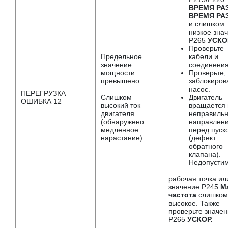
ВРЕМЯ РАЗГ
ВРЕМЯ РАЗ
и слишком
низкое зна
P265
УСКО
Проверьте
Предельное
кабели и
значение
соединения
мощности
Проверьте,
превышено
заблокиров
насос.
ПЕРЕГРУЗКА
Слишком
Двигатель
ОШИБКА 12
высокий ток
вращается 
двигателя
неправиль
(обнаружено
направлен
медленное
перед пуск
нарастание).
(дефект
обратного
клапана).
Недопусти
рабочая точка ил
значение P245
М
частота
слишком
высокое. Также
проверьте значе
P265
УСКОР.