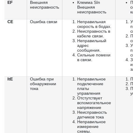
EF
Внешняя
Клемма SIn
П
неисправность
Внешняя
с
неисправность
к
CE
Ошибка связи
Неправильная
У
скорость в бодах.
п
Неисправность в
с
кабеле связи.
П
Неправильный
с
адрес
У
сообщения.
п
Сильные помехи
с
в связи.
З
и
з
ItE
Ошибка при
Неправильное
П
обнаружении
подключение
П
тока
платы
П
управления
у
Отстутствует
вспомогательное
напряжение
Неисправность
датчиков тока
Неправильное
измерение
схемы.