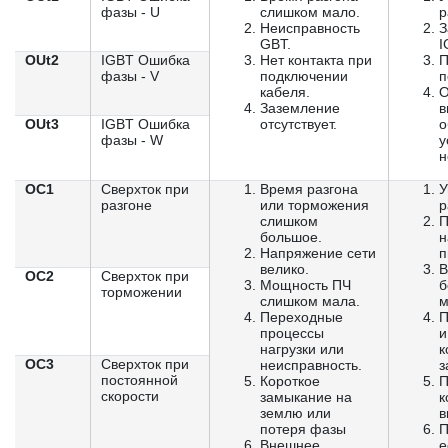
фазы - U
слишком мало.
р
Неисправность
З
GBT.
I
OUt2
IGBT Ошибка
Нет контакта при
П
фазы - V
подключении
п
кабеля.
О
Заземление
в
OUt3
IGBT Ошибка
отсутствует.
о
фазы - W
у
н
OC1
Сверхток при
Время разгона
У
разгоне
или торможения
р
слишком
П
большое.
н
Напряжение сети
п
велико.
В
OC2
Сверхток при
Мощность ПЧ
б
торможении
слишком мала.
м
Переходные
П
процессы
и
нагрузки или
к
OC3
Сверхток при
неисправность.
з
постоянной
Короткое
П
скорости
замыкание на
к
землю или
в
потеря фазы
П
Внешнее
е