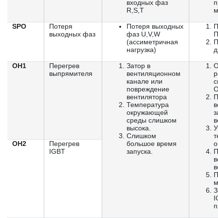
входных фаз
п
R,S,T
м
SPO
Потеря
Потеря выходных
П
выходных фаз
фаз U,V,W
(ассиметричная
П
нагрузка)
д
OH1
Перегрев
Затор в
О
выпрямителя
вентиляционном
р
канале или
с
повреждение
О
вентилятора
П
Температура
в
окружающей
з
среды слишком
в
высока.
У
Слишком
т
OH2
Перегрев
большое время
о
IGBT
запуска.
П
в
в
П
м
З
I
п