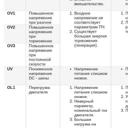
вмешательство.
п
OV1
Повышенное
Входное
П
напряжение
напряжение не
н
при разгоне
соответствует
П
параметрам ПЧ.
р
OV2
Повышенное
Существует
т
напряжение
большая энергия
при
торможения
торможении
(генерация).
OV3
Повышенное
напряжение
при
постоянной
скорости
UV
Пониженное
Напряжение
П
напряжение
питания слишком
н
DC - шины
низкое.
OL1
Перегрузка
Напряжение
П
двигателя
питания слишком
н
низкое.
У
Неверный
п
параметр,
д
номинальный ток
П
двигателя.
Большая
нагрузка на