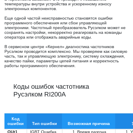
температуры внутри устройства и ускоренному износу
электронных компонентов.
Еще одной частой неисправностью становятся ошибки
программного обеспечения или сбои управляющей
электроники. Частотный преобразователь Русэлком может не
сохранять настройки, некорректно реагировать на команды
оператора или отображать аварийные коды.
В сервисном центре «Кернел» диагностика частотников
Русэлком проводится комплексно. Мы проверяем как силовую
часть, так и управляющую электронику, систему охлаждения,
качество пайки, параметры цепей питания и корректность
работы программного обеспечения.
Коды ошибок частотника
Русэлком RI200A
Код
ошибки
Тип ошибки
Возможная причина
OUt1
IGBT Ошибка
Время разгона
У