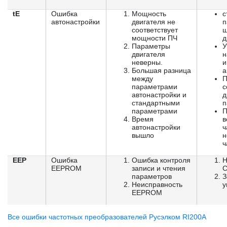
tE
Ошибка
Мощность
с
автонастройки
двигателя не
п
соответствует
ш
мощности ПЧ
д
Параметры
У
двигателя
н
неверны.
и
Большая разница
а
между
П
параметрами
с
автонастройки и
д
стандартными
п
параметрами
П
Время
в
автонастройки
ч
вышло
н
ч
EEP
Ошибка
Ошибка контроля
Н
EEPROM
записи и чтения
С
параметров
З
Неисправность
у
EEPROM
Все ошибки частотных преобразователей Русэлком RI200A