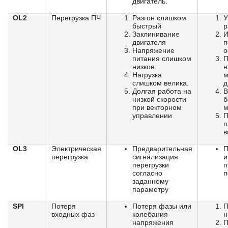
двигатель.
OL2
Перегрузка ПЧ
Разгон слишком
У
быстрый
р
Заклинивание
И
двигателя
п
Напряжение
о
питания слишком
П
низкое.
н
Нагрузка
м
слишком велика.
д
Долгая работа на
В
низкой скорости
б
при векторном
м
управлении
П
п
в
OL3
Электрическая
Предварительная
П
перегрузка
сигнализация
и
перегрузки
п
согласно
п
заданному
параметру
SPI
Потеря
Потеря фазы или
П
входных фаз
колебания
н
напряжения
П