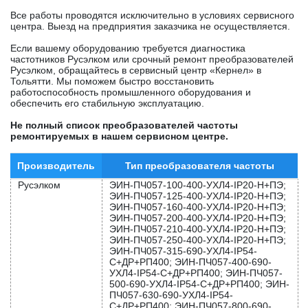
Все работы проводятся исключительно в условиях сервисного
центра. Выезд на предприятия заказчика не осуществляется.
Если вашему оборудованию требуется диагностика
частотников Русэлком или срочный ремонт преобразователей
Русэлком, обращайтесь в сервисный центр «Кернел» в
Тольятти. Мы поможем быстро восстановить
работоспособность промышленного оборудования и
обеспечить его стабильную эксплуатацию.
Не полный список преобразователей частоты
ремонтируемых в нашем сервисном центре.
Производитель
Тип преобразователя частоты
Русэлком
ЭИН-ПЧ057-100-400-УХЛ4-IP20-Н+ПЭ;
ЭИН-ПЧ057-125-400-УХЛ4-IP20-Н+ПЭ;
ЭИН-ПЧ057-160-400-УХЛ4-IP20-Н+ПЭ;
ЭИН-ПЧ057-200-400-УХЛ4-IP20-Н+ПЭ;
ЭИН-ПЧ057-210-400-УХЛ4-IP20-Н+ПЭ;
ЭИН-ПЧ057-250-400-УХЛ4-IP20-Н+ПЭ;
ЭИН-ПЧ057-315-690-УХЛ4-IP54-
C+ДР+РП400; ЭИН-ПЧ057-400-690-
УХЛ4-IP54-C+ДР+РП400; ЭИН-ПЧ057-
500-690-УХЛ4-IP54-C+ДР+РП400; ЭИН-
ПЧ057-630-690-УХЛ4-IP54-
C+ДР+РП400; ЭИН-ПЧ057-800-690-