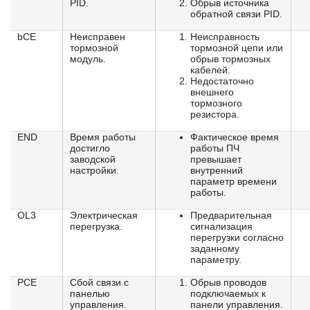
PID.
Обрыв источника
обратной связи PID.
bCE
Неисправен
Неисправность
тормозной
тормозной цепи или
модуль.
обрыв тормозных
кабелей.
Недостаточно
внешнего
тормозного
резистора.
END
Время работы
Фактическое время
достигло
работы ПЧ
заводской
превышает
настройки.
внутренний
параметр времени
работы.
OL3
Электрическая
Предварительная
перегрузка.
сигнализация
перегрузки согласно
заданному
параметру.
PCE
Сбой связи с
Обрыв проводов
панелью
подключаемых к
управления.
панели управления.