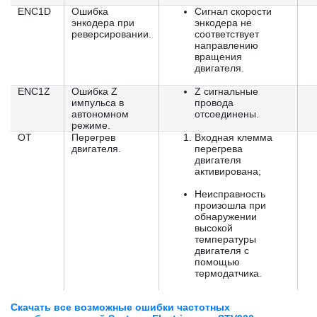
ENC1D
Ошибка
Сигнал скорости
энкодера при
энкодера не
реверсировании.
соответствует
направлению
вращения
двигателя.
ENC1Z
Ошибка Z
Z сигнальные
импульса в
провода
автономном
отсоединены.
режиме.
OT
Перегрев
Входная клемма
двигателя.
перегрева
двигателя
активирована;
Неисправность
произошла при
обнаружении
высокой
температуры
двигателя с
помощью
термодатчика.
Скачать все возможные ошибки частотных