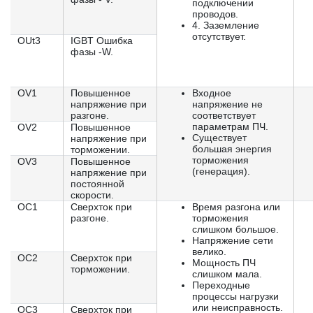
подключении
проводов.
4. Заземление
отсутствует.
OUt3
IGBT Ошибка
фазы -W.
OV1
Повышенное
Входное
напряжение при
напряжение не
разгоне.
соответствует
параметрам ПЧ.
OV2
Повышенное
Существует
напряжение при
большая энергия
торможении.
торможения
OV3
Повышенное
(генерация).
напряжение при
постоянной
скорости.
OC1
Сверхток при
Время разгона или
разгоне.
торможения
слишком большое.
Напряжение сети
велико.
OC2
Сверхток при
Мощность ПЧ
торможении.
слишком мала.
Переходные
процессы нагрузки
или неисправность.
OC3
Сверхток при