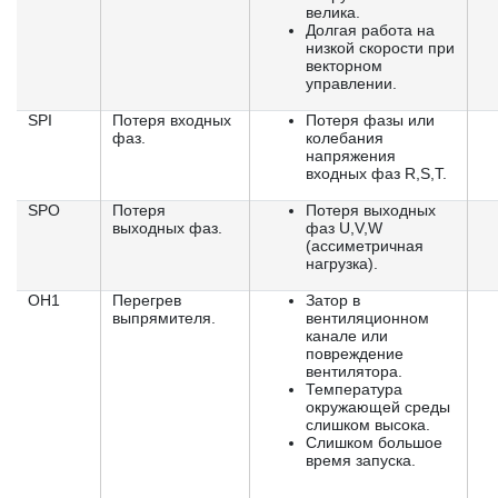
велика.
Долгая работа на
низкой скорости при
векторном
управлении.
SPI
Потеря входных
Потеря фазы или
фаз.
колебания
напряжения
входных фаз R,S,T.
SPO
Потеря
Потеря выходных
выходных фаз.
фаз U,V,W
(ассиметричная
нагрузка).
OH1
Перегрев
Затор в
выпрямителя.
вентиляционном
канале или
повреждение
вентилятора.
Температура
окружающей среды
слишком высока.
Слишком большое
время запуска.