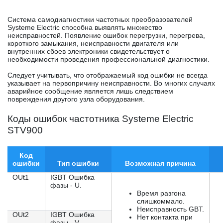
Система самодиагностики частотных преобразователей
Systeme Electric способна выявлять множество
неисправностей. Появление ошибок перегрузки, перегрева,
короткого замыкания, неисправности двигателя или
внутренних сбоев электроники свидетельствует о
необходимости проведения профессиональной диагностики.
Следует учитывать, что отображаемый код ошибки не всегда
указывает на первопричину неисправности. Во многих случаях
аварийное сообщение является лишь следствием
повреждения другого узла оборудования.
Коды ошибок частотника Systeme Electric
STV900
Код
ошибки
Тип ошибки
Возможная причина
OUt1
IGBT Ошибка
фазы - U.
Время разгона
слишкоммало.
Неисправность GBT.
OUt2
IGBT Ошибка
Нет контакта при
фазы - V.