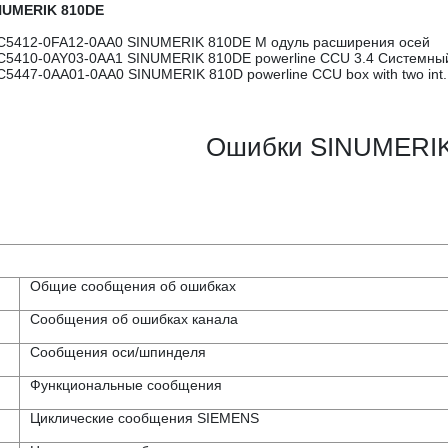
NUMERIK 810DE
C5412-0FA12-0AA0 SINUMERIK 810DE М одуль расширения осей
C5410-0AY03-0AA1 SINUMERIK 810DE powerline CCU 3.4 Системны
C5447-0AA01-0AA0 SINUMERIK 810D powerline CCU box with two int
Ошибки SINUMERIK
Общие сообщения об ошибках
Сообщения об ошибках канала
Сообщения оси/шпинделя
Функциональные сообщения
Циклические сообщения SIEMENS