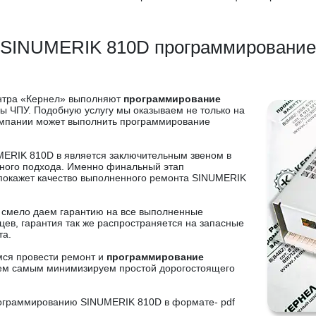
SINUMERIK 810D программирование
ентра «Кернел» выполняют
программирование
ы ЧПУ. Подобную услугу мы оказываем не только на
компании может выполнить программирование
ERIK 810D в является заключительным звеном в
ного подхода. Именно финальный этап
покажет качество выполненного ремонта SINUMERIK
и смело даем гарантию на все выполненные
ев, гарантия так же распространяется на запасные
та.
мся провести ремонт и
программирование
тем самым минимизируем простой дорогостоящего
рограммированию SINUMERIK 810D в формате- pdf