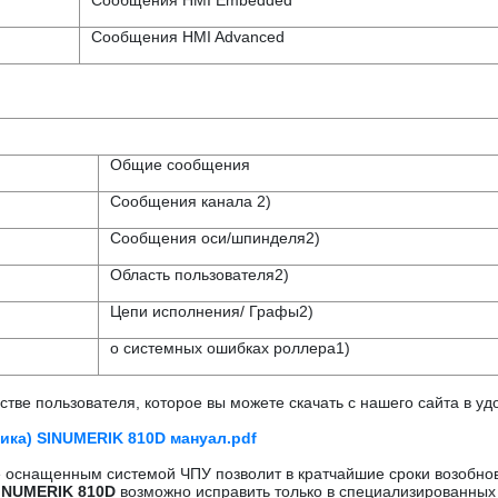
Сообщения HMI Embedded
Сообщения HMI Advanced
Общие сообщения
Сообщения канала 2)
Сообщения оси/шпинделя2)
Область пользователя2)
Цепи исполнения/ Графы2)
o системных ошибках роллера1)
тве пользователя, которое вы можете скачать с нашего сайта в уд
ика) SINUMERIK 810D мануал.pdf
е оснащенным системой ЧПУ позволит в кратчайшие сроки возобнов
INUMERIK 810D
возможно исправить только в специализированных