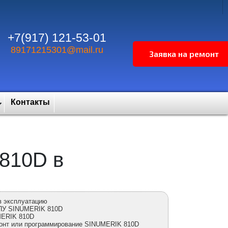
+7(917) 121-53-01
89171215301@mail.ru
Контакты
810D в
в эксплуатацию
ПУ SINUMERIK 810D
MERIK 810D
монт или программирование SINUMERIK 810D