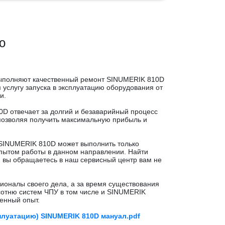
ю
выполняют качественный ремонт SINUMERIK 810D
услугу запуска в эксплуатацию оборудования от
и.
0D отвечает за долгий и безаварийный процесс
озволяя получить максимальную прибыль и
 SINUMERIK 810D может выполнить только
пытом работы в данном направлении. Найти
и вы обращаетесь в наш сервисный центр вам не
оналы своего дела, а за время существования
сотню систем ЧПУ в том числе и SINUMERIK
енный опыт.
плуатацию) SINUMERIK 810D мануал.pdf