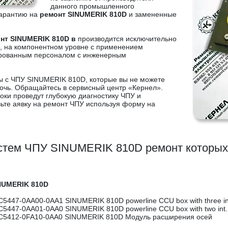
данного промышленного
гарантию на
ремонт SINUMERIK 810D
и замененные
нт SINUMERIK 810D в
производится исключительно
й, на компонентном уровне с применением
ированным персоналом с инженерным
ы с ЧПУ SINUMERIK 810D, которые вы не можете
очь. Обращайтесь в сервисный центр «Кернел».
ки проведут глубокую диагностику ЧПУ и
вьте аявку на ремонт ЧПУ используя форму на
стем ЧПУ SINUMERIK 810D ремонт которых 
NUMERIK 810D
C5447-0AA00-0AA1 SINUMERIK 810D powerline CCU box with three in
C5447-0AA01-0AA0 SINUMERIK 810D powerline CCU box with two int
C5412-0FA10-0AA0 SINUMERIK 810D Модуль расширения осей