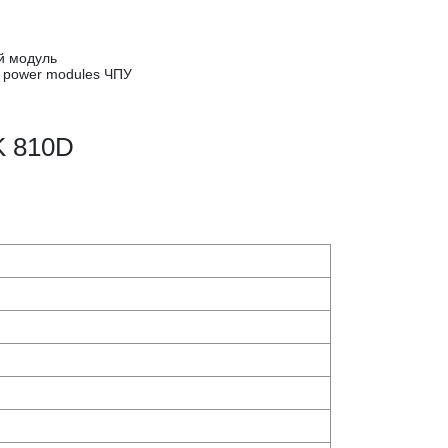
й модуль
. power modules ЧПУ
 810D