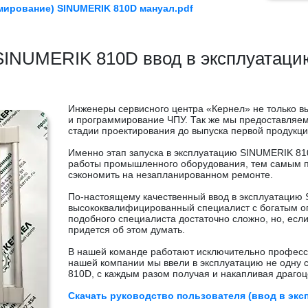
мирование) SINUMERIK 810D мануал.pdf
SINUMERIK 810D ввод в эксплуатаци
Инженеры сервисного центра «Кернел» не только 
и программирование ЧПУ. Так же мы предоставляем 
стадии проектирования до выпуска первой продукци
Именно этап запуска в эксплуатацию SINUMERIK 81
работы промышленного оборудования, тем самым п
сэкономить на незапланированном ремонте.
По-настоящему качественный ввод в эксплуатацию
высококвалифицированный специалист с богатым о
подобного специалиста достаточно сложно, но, есл
придется об этом думать.
В нашей команде работают исключительно професси
нашей компании мы ввели в эксплуатацию не одну 
810D, с каждым разом получая и накапливая драгоц
Скачать руководство пользователя (ввод в экс