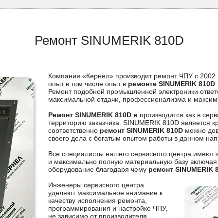
Ремонт SINUMERIK 810D
Компания «Кернел» производит ремонт ЧПУ с 2002 
опыт в том числе опыт в
ремонте SINUMERIK 810D
Ремонт подобной промышленной электроники ответ
максимальной отдачи, профессионализма и максим
Ремонт SINUMERIK 810D в
производится как в сер
территорию заказчика. SINUMERIK 810D является 
соответственно
ремонт SINUMERIK 810D
можно дов
своего дела с богатым опытом работы в данном на
Все специалисты нашего сервисного центра имеют 
и максимально полную материальную базу включая
оборудование благодаря чему
ремонт SINUMERIK 
Инженеры сервисного центра
уделяют максимальное внимание к
качеству исполнения ремонта,
программирования и настройке ЧПУ,
не зависимо от производителя