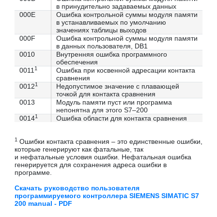
в принудительно задаваемых данных
000E
Ошибка контрольной суммы модуля памяти
в устанавливаемых по умолчанию
значениях таблицы выходов
000F
Ошибка контрольной суммы модуля памяти
в данных пользователя, DB1
0010
Внутренняя ошибка программного
обеспечения
1
0011
Ошибка при косвенной адресации контакта
сравнения
1
0012
Недопустимое значение с плавающей
точкой для контакта сравнения
0013
Модуль памяти пуст или программа
непонятна для этого S7–200
1
0014
Ошибка области для контакта сравнения
1
Ошибки контакта сравнения – это единственные ошибки,
которые генерируют как фатальные, так
и нефатальные условия ошибки. Нефатальная ошибка
генерируется для сохранения адреса ошибки в
программе.
Скачать руководство пользователя
программируемого контроллера SIEMENS SIMATIC S7
200 manual - PDF