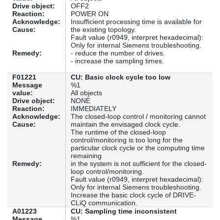
Drive object:
OFF2
Reaction:
POWER ON
Acknowledge:
Insufficient processing time is available for
Cause:
the existing topology.
Fault value (r0949, interpret hexadecimal):
Only for internal Siemens troubleshooting.
Remedy:
- reduce the number of drives.
- increase the sampling times.
F01221
CU: Basic clock cycle too low
Message
%1
value:
All objects
Drive object:
NONE
Reaction:
IMMEDIATELY
Acknowledge:
The closed-loop control / monitoring cannot
Cause:
maintain the envisaged clock cycle.
The runtime of the closed-loop
control/monitoring is too long for the
particular clock cycle or the computing time
remaining
Remedy:
in the system is not sufficient for the closed-
loop control/monitoring.
Fault value (r0949, interpret hexadecimal):
Only for internal Siemens troubleshooting.
Increase the basic clock cycle of DRIVE-
CLiQ communication.
A01223
CU: Sampling time inconsistent
Message
%1