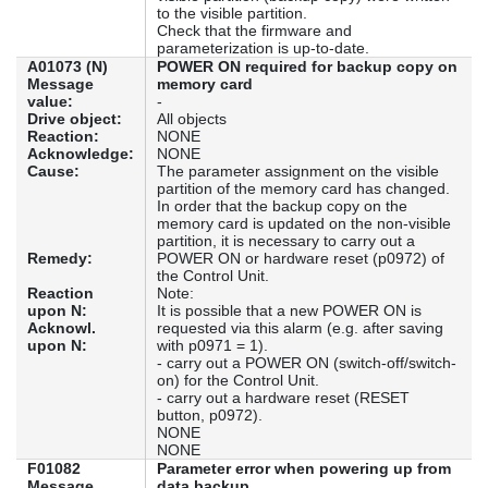
to the visible partition.
Check that the firmware and
parameterization is up-to-date.
A01073 (N)
POWER ON required for backup copy on
Message
memory card
value:
-
Drive object:
All objects
Reaction:
NONE
Acknowledge:
NONE
Cause:
The parameter assignment on the visible
partition of the memory card has changed.
In order that the backup copy on the
memory card is updated on the non-visible
partition, it is necessary to carry out a
Remedy:
POWER ON or hardware reset (p0972) of
the Control Unit.
Reaction
Note:
upon N:
It is possible that a new POWER ON is
Acknowl.
requested via this alarm (e.g. after saving
upon N:
with p0971 = 1).
- carry out a POWER ON (switch-off/switch-
on) for the Control Unit.
- carry out a hardware reset (RESET
button, p0972).
NONE
NONE
F01082
Parameter error when powering up from
Message
data backup