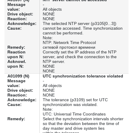
Message
-
value:
All objects
Drive object:
NONE
Reaction:
NONE
Acknowledge:
The selected NTP server (p3105[0...3])
Cause:
cannot be accessed. Time synchronization
cannot be performed.
Note:
NTP: Network Time Protocol
Remedy:
сетевой протокол времени
Reaction
Correctly set the IP address of the NTP
upon N:
server, and check the connection to the
Acknowl.
NTP server.
upon N:
NONE
NONE
A01099 (N)
UTC synchronization tolerance violated
Message
-
value:
All objects
Drive object:
NONE
Reaction:
NONE
Acknowledge:
The tolerance (p3109) set for UTC
Cause:
synchronization was violated.
Note:
UTC: Universal Time Coordinates
Remedy:
Select the synchronization intervals shorter
so that the deviation between the time of
day master and drive system lies