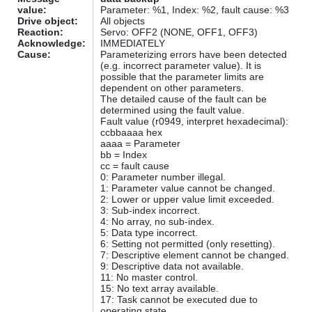
value:
Parameter: %1, Index: %2, fault cause: %3
Drive object:
All objects
Reaction:
Servo: OFF2 (NONE, OFF1, OFF3)
Acknowledge:
IMMEDIATELY
Cause:
Parameterizing errors have been detected
(e.g. incorrect parameter value). It is
possible that the parameter limits are
dependent on other parameters.
The detailed cause of the fault can be
determined using the fault value.
Fault value (r0949, interpret hexadecimal):
ccbbaaaa hex
aaaa = Parameter
bb = Index
cc = fault cause
0: Parameter number illegal.
1: Parameter value cannot be changed.
2: Lower or upper value limit exceeded.
3: Sub-index incorrect.
4: No array, no sub-index.
5: Data type incorrect.
6: Setting not permitted (only resetting).
7: Descriptive element cannot be changed.
9: Descriptive data not available.
11: No master control.
15: No text array available.
17: Task cannot be executed due to
operating state.