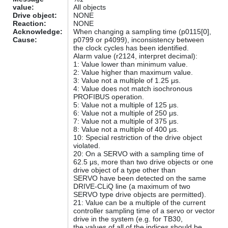
value:
All objects
Drive object:
NONE
Reaction:
NONE
Acknowledge:
When changing a sampling time (p0115[0],
Cause:
p0799 or p4099), inconsistency between
the clock cycles has been identified.
Alarm value (r2124, interpret decimal):
1: Value lower than minimum value.
2: Value higher than maximum value.
3: Value not a multiple of 1.25 μs.
4: Value does not match isochronous
PROFIBUS operation.
5: Value not a multiple of 125 μs.
6: Value not a multiple of 250 μs.
7: Value not a multiple of 375 μs.
8: Value not a multiple of 400 μs.
10: Special restriction of the drive object
violated.
20: On a SERVO with a sampling time of
62.5 μs, more than two drive objects or one
drive object of a type other than
SERVO have been detected on the same
DRIVE-CLiQ line (a maximum of two
SERVO type drive objects are permitted).
21: Value can be a multiple of the current
controller sampling time of a servo or vector
drive in the system (e.g. for TB30,
the values of all of the indices should be