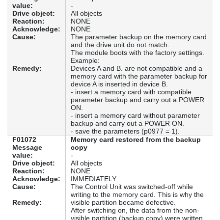
value:
-
Drive object:
All objects
Reaction:
NONE
Acknowledge:
NONE
Cause:
The parameter backup on the memory card
and the drive unit do not match.
The module boots with the factory settings.
Example:
Remedy:
Devices A and B. are not compatible and a
memory card with the parameter backup for
device A is inserted in device B.
- insert a memory card with compatible
parameter backup and carry out a POWER
ON.
- insert a memory card without parameter
backup and carry out a POWER ON.
- save the parameters (p0977 = 1).
F01072
Memory card restored from the backup
Message
copy
value:
-
Drive object:
All objects
Reaction:
NONE
Acknowledge:
IMMEDIATELY
Cause:
The Control Unit was switched-off while
writing to the memory card. This is why the
Remedy:
visible partition became defective.
After switching on, the data from the non-
visible partition (backup copy) were written