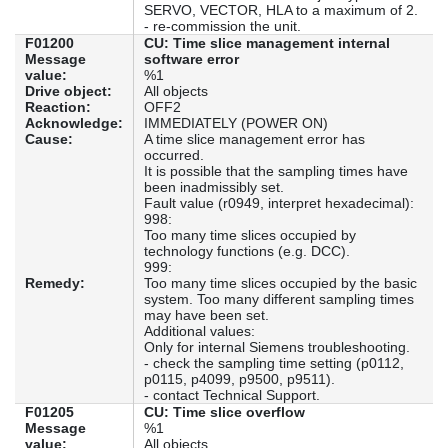
SERVO, VECTOR, HLA to a maximum of 2.
- re-commission the unit.
F01200
CU: Time slice management internal
Message
software error
value:
%1
Drive object:
All objects
Reaction:
OFF2
Acknowledge:
IMMEDIATELY (POWER ON)
Cause:
A time slice management error has
occurred.
It is possible that the sampling times have
been inadmissibly set.
Fault value (r0949, interpret hexadecimal):
998:
Too many time slices occupied by
technology functions (e.g. DCC).
999:
Remedy:
Too many time slices occupied by the basic
system. Too many different sampling times
may have been set.
Additional values:
Only for internal Siemens troubleshooting.
- check the sampling time setting (p0112,
p0115, p4099, p9500, p9511).
- contact Technical Support.
F01205
CU: Time slice overflow
Message
%1
value:
All objects