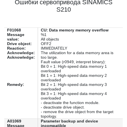
Ошибки сервопривода SINAMICS
S210
F01068
CU: Data memory memory overflow
Message
%1
value:
All objects
Drive object:
OFF2
Reaction:
IMMEDIATELY
Acknowledge:
The utilization for a data memory area is
Acknowledge:
too large.
Fault value (r0949, interpret binary):
Bit 0 = 1: High-speed data memory 1
overloaded
Bit 1 = 1: High-speed data memory 2
overloaded
Remedy:
Bit 2 = 1: High-speed data memory 3
overloaded
Bit 3 = 1: High-speed data memory 4
overloaded
- deactivate the function module.
- deactivate drive object.
- remove the drive object from the target
topology.
A01069
Parameter backup and device
Message
incompatible