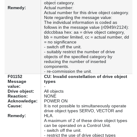
object category.
Remedy:
Actual number:
Actual number for this drive object category.
Note regarding the message value:
The individual information is coded as
follows in the message value (r0949/r2124):
ddccbbaa hex: aa = drive object category,
bb = number limited, cc = actual number, dd
= no significance
- switch off the unit.
- suitably restrict the number of drive
objects of the specified category by
reducing the number of inserted
components.
- re-commission the unit.
F01152
CU: Invalid constellation of drive object
Message
types
value:
-
Drive object:
All objects
Reaction:
NONE
Acknowledge:
POWER ON
Cause:
It is not possible to simultaneously operate
drive object types SERVO, VECTOR and
Remedy:
HLA.
A maximum of 2 of these drive object types
can be operated on a Control Unit.
- switch off the unit.
- restrict the use of drive object types