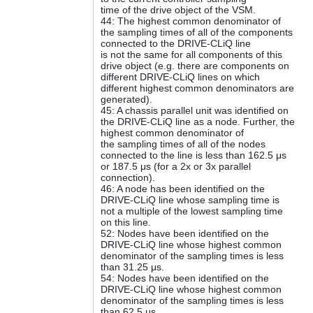
time of the drive object of the VSM.
44: The highest common denominator of
the sampling times of all of the components
connected to the DRIVE-CLiQ line
is not the same for all components of this
drive object (e.g. there are components on
different DRIVE-CLiQ lines on which
different highest common denominators are
generated).
45: A chassis parallel unit was identified on
the DRIVE-CLiQ line as a node. Further, the
highest common denominator of
the sampling times of all of the nodes
connected to the line is less than 162.5 μs
or 187.5 μs (for a 2x or 3x parallel
connection).
46: A node has been identified on the
DRIVE-CLiQ line whose sampling time is
not a multiple of the lowest sampling time
on this line.
52: Nodes have been identified on the
DRIVE-CLiQ line whose highest common
denominator of the sampling times is less
than 31.25 μs.
54: Nodes have been identified on the
DRIVE-CLiQ line whose highest common
denominator of the sampling times is less
than 62.5 μs.