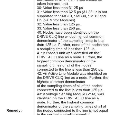
taken into account).
30: Value less than 31.25 μs.
31: Value less than 62.5 μs (31.25 μs is not
supported for SMC10, SMC30, SMI10 and
Double Motor Modules).
32: Value less than 125 μs.
33: Value less than 250 μs.
40: Nodes have been identified on the
DRIVE-CLiQ line whose highest common
denominator of the sampling times is less
than 125 μs. Further, none of the nodes has
a sampling time of less than 125 μs.
41: A chassis unit was identified on the
DRIVE-CLiQ line as a node. Further, the
highest common denominator of the
sampling times of all of the nodes
connected to the line is less than 250 μs.
42: An Active Line Module was identified on
the DRIVE-CLiQ line as a node. Further, the
highest common denominator
of the sampling times of all of the nodes
connected to the line is less than 125 μs.
43: A Voltage Sensing Module (VSM) was
identified on the DRIVE-CLiQ line as a
node. Further, the highest common
denominator of the sampling times of all of
Remedy:
the nodes connected to the line is not equal
to the current controller sampling