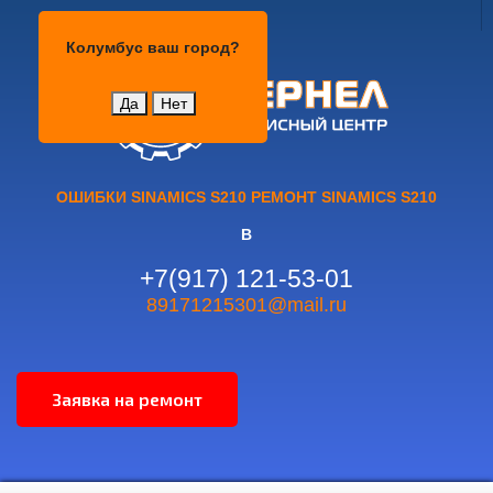
Колумбус
Колумбус
ваш город?
Да
Нет
ОШИБКИ SINAMICS S210 РЕМОНТ SINAMICS S210
В
+7(917) 121-53-01
89171215301@mail.ru