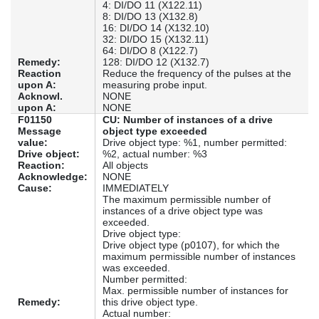
4: DI/DO 11 (X122.11)
8: DI/DO 13 (X132.8)
16: DI/DO 14 (X132.10)
32: DI/DO 15 (X132.11)
64: DI/DO 8 (X122.7)
Remedy:
128: DI/DO 12 (X132.7)
Reaction
Reduce the frequency of the pulses at the
upon A:
measuring probe input.
Acknowl.
NONE
upon A:
NONE
F01150
CU: Number of instances of a drive
Message
object type exceeded
value:
Drive object type: %1, number permitted:
Drive object:
%2, actual number: %3
Reaction:
All objects
Acknowledge:
NONE
Cause:
IMMEDIATELY
The maximum permissible number of
instances of a drive object type was
exceeded.
Drive object type:
Drive object type (p0107), for which the
maximum permissible number of instances
was exceeded.
Number permitted:
Max. permissible number of instances for
Remedy:
this drive object type.
Actual number: