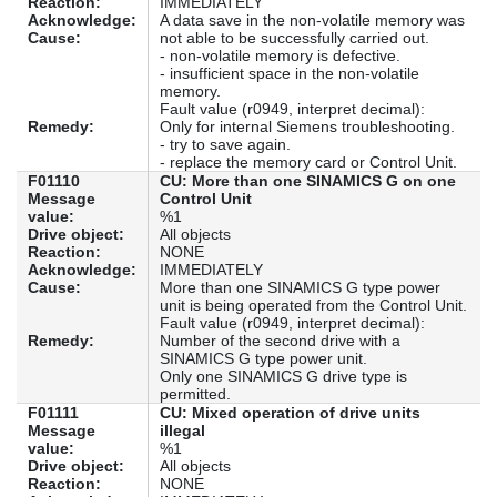
Reaction:
IMMEDIATELY
Acknowledge:
A data save in the non-volatile memory was
Cause:
not able to be successfully carried out.
- non-volatile memory is defective.
- insufficient space in the non-volatile
memory.
Fault value (r0949, interpret decimal):
Remedy:
Only for internal Siemens troubleshooting.
- try to save again.
- replace the memory card or Control Unit.
F01110
CU: More than one SINAMICS G on one
Message
Control Unit
value:
%1
Drive object:
All objects
Reaction:
NONE
Acknowledge:
IMMEDIATELY
Cause:
More than one SINAMICS G type power
unit is being operated from the Control Unit.
Fault value (r0949, interpret decimal):
Remedy:
Number of the second drive with a
SINAMICS G type power unit.
Only one SINAMICS G drive type is
permitted.
F01111
CU: Mixed operation of drive units
Message
illegal
value:
%1
Drive object:
All objects
Reaction:
NONE