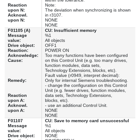
within the tolerance.
Reaction
Note:
upon N:
The deviation when synchronizing is shown
Acknowl.
in r3107.
upon N:
NONE
NONE
F01105 (A)
CU: Insufficient memory
Message
%1
value:
All objects
Drive object:
OFF1
Reaction:
POWER ON
Acknowledge:
Too many functions have been configured
Cause:
on this Control Unit (e.g. too many drives,
function modules, data sets,
Technology Extensions, blocks, etc).
Fault value (r0949, interpret decimal):
Remedy:
Only for internal Siemens troubleshooting.
- change the configuration on this Control
Unit (e.g. fewer drives, function modules,
Reaction
data sets, Technology Extensions,
upon A:
blocks, etc).
Acknowl.
- use an additional Control Unit.
upon A:
NONE
NONE
F01107
CU: Save to memory card unsuccessful
Message
%1
value:
All objects
Drive object:
NONE