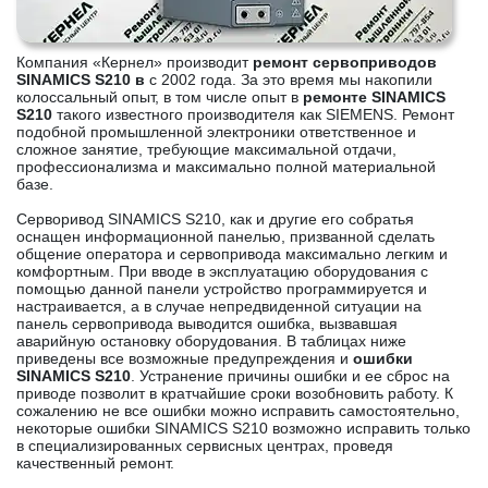
Компания «Кернел» производит
ремонт сервоприводов
SINAMICS S210 в
с 2002 года. За это время мы накопили
колоссальный опыт, в том числе опыт в
ремонте SINAMICS
S210
такого известного производителя как SIEMENS. Ремонт
подобной промышленной электроники ответственное и
сложное занятие, требующие максимальной отдачи,
профессионализма и максимально полной материальной
базе.
Серворивод SINAMICS S210, как и другие его собратья
оснащен информационной панелью, призванной сделать
общение оператора и сервопривода максимально легким и
комфортным. При вводе в эксплуатацию оборудования с
помощью данной панели устройство программируется и
настраивается, а в случае непредвиденной ситуации на
панель сервопривода выводится ошибка, вызвавшая
аварийную остановку оборудования. В таблицах ниже
приведены все возможные предупреждения и
ошибки
SINAMICS S210
. Устранение причины ошибки и ее сброс на
приводе позволит в кратчайшие сроки возобновить работу. К
сожалению не все ошибки можно исправить самостоятельно,
некоторые ошибки SINAMICS S210 возможно исправить только
в специализированных сервисных центрах, проведя
качественный ремонт.