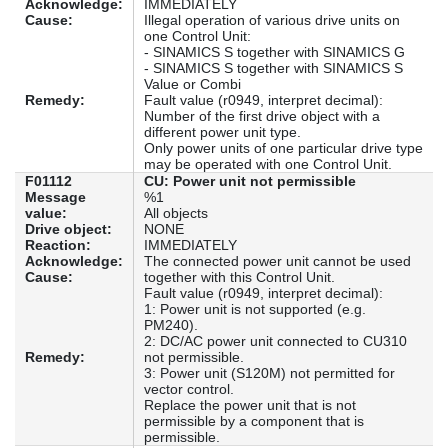
Acknowledge:
IMMEDIATELY
Cause:
Illegal operation of various drive units on
one Control Unit:
- SINAMICS S together with SINAMICS G
- SINAMICS S together with SINAMICS S
Value or Combi
Remedy:
Fault value (r0949, interpret decimal):
Number of the first drive object with a
different power unit type.
Only power units of one particular drive type
may be operated with one Control Unit.
F01112
CU: Power unit not permissible
Message
%1
value:
All objects
Drive object:
NONE
Reaction:
IMMEDIATELY
Acknowledge:
The connected power unit cannot be used
Cause:
together with this Control Unit.
Fault value (r0949, interpret decimal):
1: Power unit is not supported (e.g.
PM240).
2: DC/AC power unit connected to CU310
Remedy:
not permissible.
3: Power unit (S120M) not permitted for
vector control.
Replace the power unit that is not
permissible by a component that is
permissible.