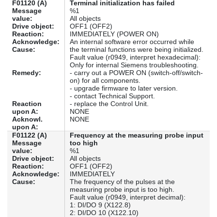
F01120 (A)
Terminal initialization has failed
Message
%1
value:
All objects
Drive object:
OFF1 (OFF2)
Reaction:
IMMEDIATELY (POWER ON)
Acknowledge:
An internal software error occurred while
Cause:
the terminal functions were being initialized.
Fault value (r0949, interpret hexadecimal):
Only for internal Siemens troubleshooting.
Remedy:
- carry out a POWER ON (switch-off/switch-
on) for all components.
- upgrade firmware to later version.
- contact Technical Support.
Reaction
- replace the Control Unit.
upon A:
NONE
Acknowl.
NONE
upon A:
F01122 (A)
Frequency at the measuring probe input
Message
too high
value:
%1
Drive object:
All objects
Reaction:
OFF1 (OFF2)
Acknowledge:
IMMEDIATELY
Cause:
The frequency of the pulses at the
measuring probe input is too high.
Fault value (r0949, interpret decimal):
1: DI/DO 9 (X122.8)
2: DI/DO 10 (X122.10)